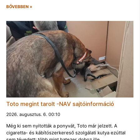
BŐVEBBEN »
Toto megint tarolt -NAV sajtóinformáció
2026. augusztus. 6. 00:10
Még ki sem nyitották a ponyvát, Toto már jelzett. A
cigaretta- és kábítószerkereső szolgálati kutya ezúttal
sem tévedett: több mint hatezer doboz ille…