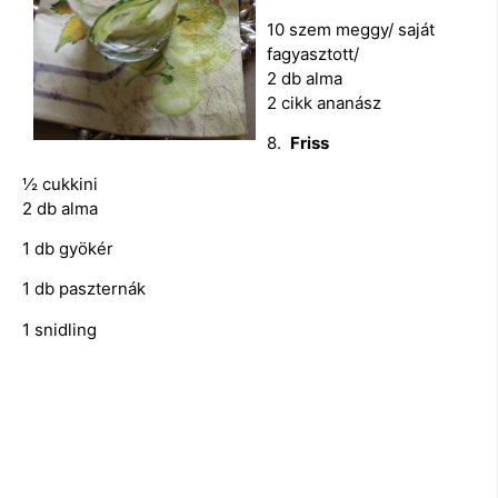
10 szem meggy/ saját
fagyasztott/
2 db alma
2 cikk ananász
8.
Friss
½ cukkini
2 db alma
1 db gyökér
1 db paszternák
1 snidling