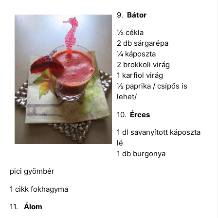
9.
Bátor
½ cékla
2 db sárgarépa
¼ káposzta
2 brokkoli virág
1 karfiol virág
½ paprika / csípős is
lehet/
10.
Érces
1 dl savanyított káposzta
lé
1 db burgonya
pici gyömbér
1 cikk fokhagyma
11.
Álom