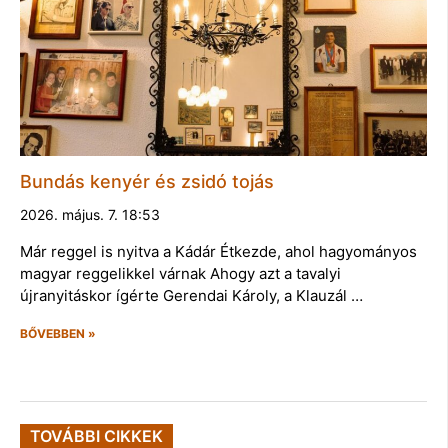
Bundás kenyér és zsidó tojás
2026. május. 7. 18:53
Már reggel is nyitva a Kádár Étkezde, ahol hagyományos
magyar reggelikkel várnak Ahogy azt a tavalyi
újranyitáskor ígérte Gerendai Károly, a Klauzál …
BŐVEBBEN »
TOVÁBBI CIKKEK