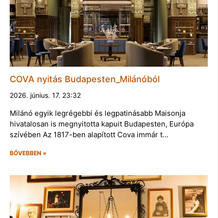
COVA nyitás Budapesten_Milánóból
2026. június. 17. 23:32
Milánó egyik legrégebbi és legpatinásabb Maisonja
hivatalosan is megnyitotta kapuit Budapesten, Európa
szívében Az 1817-ben alapított Cova immár t…
BŐVEBBEN »