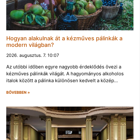
Hogyan alakulnak át a kézműves pálinkák a
modern világban?
2026. augusztus. 7. 10:07
Az utóbbi időben egyre nagyobb érdeklődés övezi a
kézműves pálinkák világát. A hagyományos alkoholos
italok között a pálinka különösen kedvelt a közép…
BŐVEBBEN »