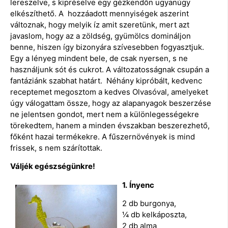
lereszelve, s kipréselve egy gézkendőn ugyanúgy
elkészíthető. A hozzáadott mennyiségek aszerint
változnak, hogy melyik íz amit szeretünk, mert azt
javaslom, hogy az a zöldség, gyümölcs domináljon
benne, hiszen így bizonyára szívesebben fogyasztjuk.
Egy a lényeg mindent bele, de csak nyersen, s ne
használjunk sót és cukrot. A változatosságnak csupán a
fantáziánk szabhat határt. Néhány kipróbált, kedvenc
receptemet megosztom a kedves Olvasóval, amelyeket
úgy válogattam össze, hogy az alapanyagok beszerzése
ne jelentsen gondot, mert nem a különlegességekre
törekedtem, hanem a minden évszakban beszerezhető,
főként hazai termékekre. A fűszernövények is mind
frissek, s nem szárítottak.
Váljék egészségünkre!
1.
Ínyenc
2 db burgonya,
¼ db kelkáposzta,
2 db alma