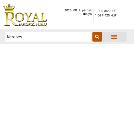
2026. 08. 7. péntek
1 EUR 365 HUF
Ibolya
1 GBP 425 HUF