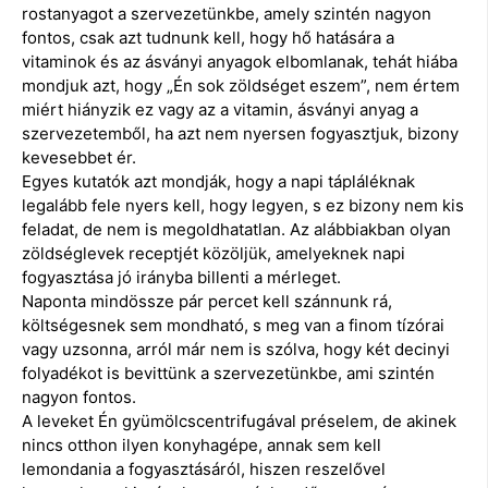
rostanyagot a szervezetünkbe, amely szintén nagyon
fontos, csak azt tudnunk kell, hogy hő hatására a
vitaminok és az ásványi anyagok elbomlanak, tehát hiába
mondjuk azt, hogy „Én sok zöldséget eszem”, nem értem
miért hiányzik ez vagy az a vitamin, ásványi anyag a
szervezetemből, ha azt nem nyersen fogyasztjuk, bizony
kevesebbet ér.
Egyes kutatók azt mondják, hogy a napi tápláléknak
legalább fele nyers kell, hogy legyen, s ez bizony nem kis
feladat, de nem is megoldhatatlan. Az alábbiakban olyan
zöldséglevek receptjét közöljük, amelyeknek napi
fogyasztása jó irányba billenti a mérleget.
Naponta mindössze pár percet kell szánnunk rá,
költségesnek sem mondható, s meg van a finom tízórai
vagy uzsonna, arról már nem is szólva, hogy két decinyi
folyadékot is bevittünk a szervezetünkbe, ami szintén
nagyon fontos.
A leveket Én gyümölcscentrifugával préselem, de akinek
nincs otthon ilyen konyhagépe, annak sem kell
lemondania a fogyasztásáról, hiszen reszelővel