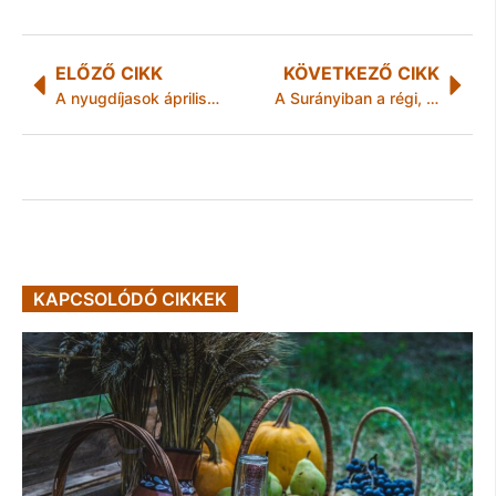
ELŐZŐ CIKK
KÖVETKEZŐ CIKK
A nyugdíjasok április 30-ig vásárolhatnak kedvezményes vasúti jegyet a tavalyi szelvényekkel
A Surányiban a régi, a Kodályban új a vezető
KAPCSOLÓDÓ CIKKEK