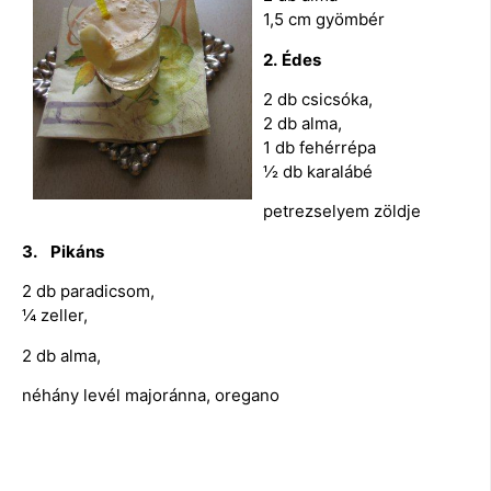
1,5 cm gyömbér
2.
Édes
2 db csicsóka,
2 db alma,
1 db fehérrépa
½ db karalábé
petrezselyem zöldje
3. Pikáns
2 db paradicsom,
¼ zeller,
2 db alma,
néhány levél majoránna, oregano