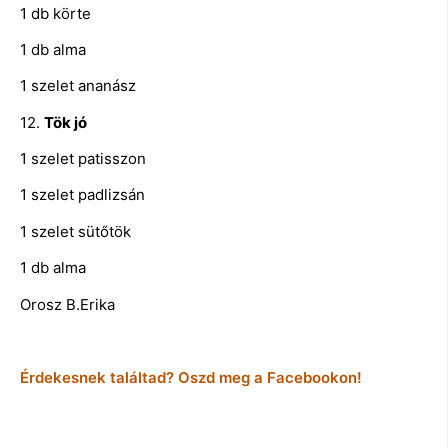
1 db körte
1 db alma
1 szelet ananász
12.
Tök jó
1 szelet patisszon
1 szelet padlizsán
1 szelet sütőtök
1 db alma
Orosz B.Erika
Érdekesnek találtad? Oszd meg a Facebookon!