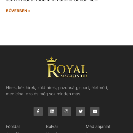
BŐVEBBEN »
Hírek, kék hírek, zöld hírek, gazdaság, sport, életmód,
medicina, ezo és még sok minden más…
Főoldal
Bulvár
Médiaajánlat