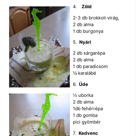
4.
Zöld
2-3 db brokkoli virág,
2 db alma
1 db burgonya
5.
Nyári
2 db sárgarépa
2 db alma
1 db paradicsom
¼ karalábé
6.
Üde
½ uborka
2 db alma
1db fehérrépa
1 db gomba
pici gyömbér
7.
Kedvenc