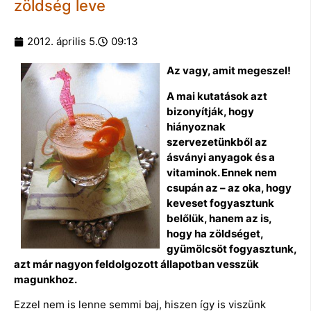
zöldség leve
2012. április 5.
09:13
Az vagy, amit megeszel!
A mai kutatások azt
bizonyítják, hogy
hiányoznak
szervezetünkből az
ásványi anyagok és a
vitaminok. Ennek nem
csupán az – az oka, hogy
keveset fogyasztunk
belőlük, hanem az is,
hogy ha zöldséget,
gyümölcsöt fogyasztunk,
azt már nagyon feldolgozott állapotban vesszük
magunkhoz.
Ezzel nem is lenne semmi baj, hiszen így is viszünk