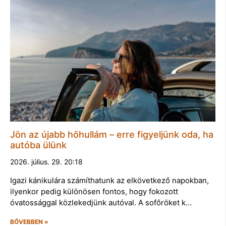
Jön az újabb hőhullám – erre figyeljünk oda, ha
autóba ülünk
2026. július. 29. 20:18
Igazi kánikulára számíthatunk az elkövetkező napokban,
ilyenkor pedig különösen fontos, hogy fokozott
óvatossággal közlekedjünk autóval. A sofőröket k…
BŐVEBBEN »