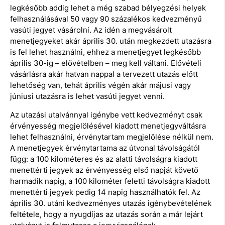
legkésőbb addig lehet a még szabad bélyegzési helyek
felhasználásával 50 vagy 90 százalékos kedvezményű
vasúti jegyet vásárolni. Az idén a megvásárolt
menetjegyeket akár április 30. után megkezdett utazásra
is fel lehet használni, ehhez a menetjegyet legkésőbb
április 30-ig – elővételben – meg kell váltani. Elővételi
vásárlásra akár hatvan nappal a tervezett utazás előtt
lehetőség van, tehát április végén akár májusi vagy
júniusi utazásra is lehet vasúti jegyet venni.
Az utazási utalvánnyal igénybe vett kedvezményt csak
érvényesség megjelölésével kiadott menetjegyváltásra
lehet felhasználni, érvénytartam megjelölése nélkül nem.
A menetjegyek érvénytartama az útvonal távolságától
függ: a 100 kilométeres és az alatti távolságra kiadott
menettérti jegyek az érvényesség első napját követő
harmadik napig, a 100 kilométer feletti távolságra kiadott
menettérti jegyek pedig 14 napig használhatók fel. Az
április 30. utáni kedvezményes utazás igénybevételének
feltétele, hogy a nyugdíjas az utazás során a már lejárt