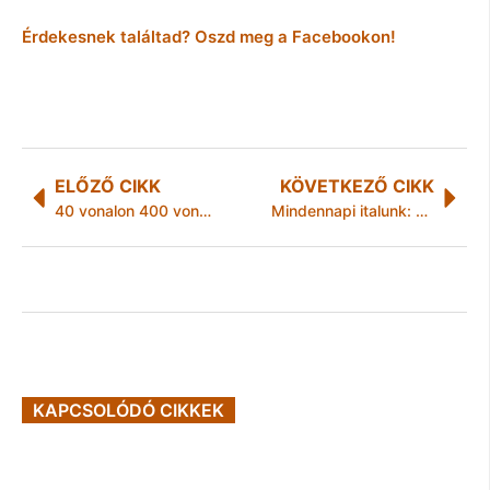
Érdekesnek találtad? Oszd meg a Facebookon!
ELŐZŐ CIKK
KÖVETKEZŐ CIKK
40 vonalon 400 vonat mínusz
Mindennapi italunk: egy pohár nyers zöldség leve
KAPCSOLÓDÓ CIKKEK