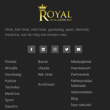
Hírek, kék hírek, zöld hírek, gazdaság, sport, életmód,
medicina, ezo és még sok minden más…
Főoldal
Bulvár
Médiaajánlat
Aktuális
Utazás
Impresszum
Gazdaság
Kék hírek
Partnereink
Kultúra
Felhasználási
Archívum
feltételek
Technika
Adatvédelem
Medicina
Blog
Sport
Írjon nekünk!
Gasztro