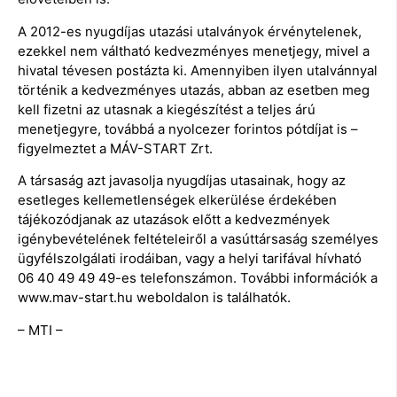
A 2012-es nyugdíjas utazási utalványok érvénytelenek,
ezekkel nem váltható kedvezményes menetjegy, mivel a
hivatal tévesen postázta ki. Amennyiben ilyen utalvánnyal
történik a kedvezményes utazás, abban az esetben meg
kell fizetni az utasnak a kiegészítést a teljes árú
menetjegyre, továbbá a nyolcezer forintos pótdíjat is –
figyelmeztet a MÁV-START Zrt.
A társaság azt javasolja nyugdíjas utasainak, hogy az
esetleges kellemetlenségek elkerülése érdekében
tájékozódjanak az utazások előtt a kedvezmények
igénybevételének feltételeiről a vasúttársaság személyes
ügyfélszolgálati irodáiban, vagy a helyi tarifával hívható
06 40 49 49 49-es telefonszámon. További információk a
www.mav-start.hu weboldalon is találhatók.
– MTI –