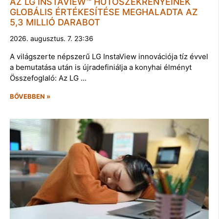
AZ LG INSTAVIEW™ HŰTŐSZEKRÉNYEINEK
GLOBÁLIS ÉRTÉKESÍTÉSE MEGHALADTA AZ
5,3 MILLIÓ DARABOT
2026. augusztus. 7. 23:36
A világszerte népszerű LG InstaView innovációja tíz évvel
a bemutatása után is újradefiniálja a konyhai élményt
Összefoglaló: Az LG …
BŐVEBBEN »