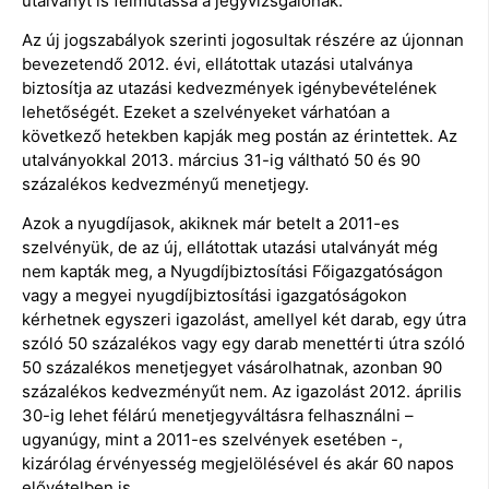
utalványt is felmutassa a jegyvizsgálónak.
Az új jogszabályok szerinti jogosultak részére az újonnan
bevezetendő 2012. évi, ellátottak utazási utalványa
biztosítja az utazási kedvezmények igénybevételének
lehetőségét. Ezeket a szelvényeket várhatóan a
következő hetekben kapják meg postán az érintettek. Az
utalványokkal 2013. március 31-ig váltható 50 és 90
százalékos kedvezményű menetjegy.
Azok a nyugdíjasok, akiknek már betelt a 2011-es
szelvényük, de az új, ellátottak utazási utalványát még
nem kapták meg, a Nyugdíjbiztosítási Főigazgatóságon
vagy a megyei nyugdíjbiztosítási igazgatóságokon
kérhetnek egyszeri igazolást, amellyel két darab, egy útra
szóló 50 százalékos vagy egy darab menettérti útra szóló
50 százalékos menetjegyet vásárolhatnak, azonban 90
százalékos kedvezményűt nem. Az igazolást 2012. április
30-ig lehet félárú menetjegyváltásra felhasználni –
ugyanúgy, mint a 2011-es szelvények esetében -,
kizárólag érvényesség megjelölésével és akár 60 napos
elővételben is.