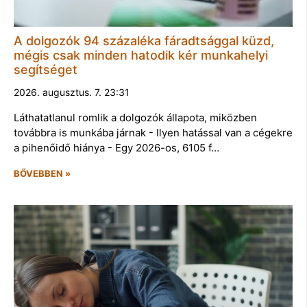
A dolgozók 94 százaléka fáradtsággal küzd,
mégis csak minden hatodik kér munkahelyi
segítséget
2026. augusztus. 7. 23:31
Láthatatlanul romlik a dolgozók állapota, miközben
továbbra is munkába járnak - Ilyen hatással van a cégekre
a pihenőidő hiánya - Egy 2026-os, 6105 f…
BŐVEBBEN »