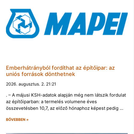
Emberhátrányból fordíthat az építőipar: az
uniós források dönthetnek
2026. augusztus. 2. 21:21
. – A májusi KSH-adatok alapján még nem látszik fordulat
az építőiparban: a termelés volumene éves
összevetésben 10,7, az előző hónaphoz képest pedig …
BŐVEBBEN »