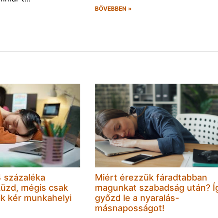
BŐVEBBEN »
 százaléka
Miért érezzük fáradtabban
küzd, mégis csak
magunkat szabadság után? Í
k kér munkahelyi
győzd le a nyaralás-
másnaposságot!