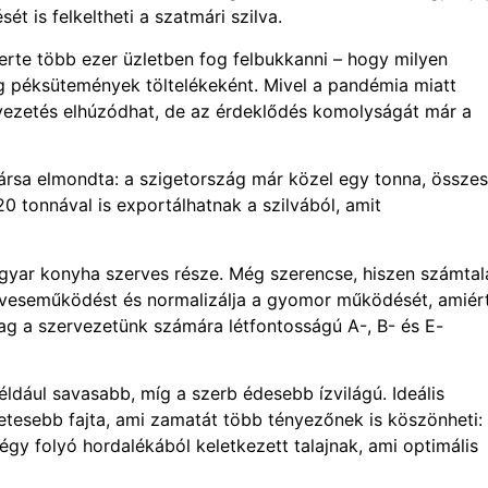
t is felkeltheti a szatmári szilva.
erte több ezer üzletben fog felbukkanni – hogy milyen
g péksütemények töltelékeként. Mivel a pandémia miatt
bevezetés elhúzódhat, de az érdeklődés komolyságát már a
ársa elmondta: a szigetország már közel egy tonna, össze
20 tonnával is exportálhatnak a szilvából, amit
yar konyha szerves része. Még szerencse, hiszen számtal
i a veseműködést és normalizálja a gyomor működését, amiér
dag a szervezetünk számára létfontosságú A-, B- és E-
például savasabb, míg a szerb édesebb ízvilágú. Ideális
letesebb fajta, ami zamatát több tényezőnek is köszönheti:
gy folyó hordalékából keletkezett talajnak, ami optimális