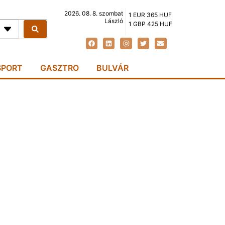
2026. 08. 8. szombat
1 EUR 365 HUF
László
1 GBP 425 HUF
SPORT
GASZTRO
BULVÁR