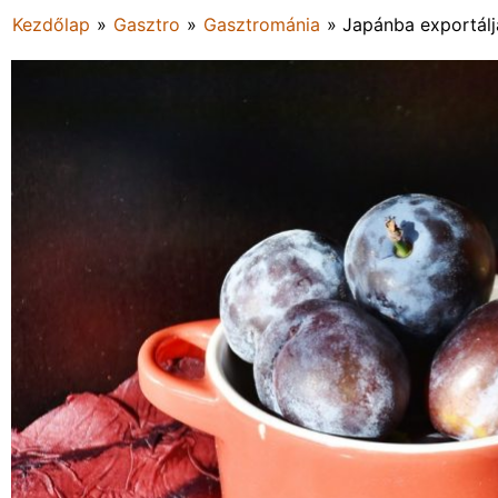
Kezdőlap
»
Gasztro
»
Gasztrománia
»
Japánba exportáljá