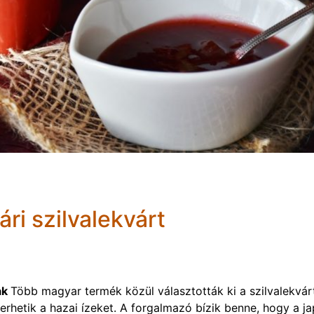
ri szilvalekvárt
ak
Több magyar termék közül választották ki a szilvalekvár
rhetik a hazai ízeket. A forgalmazó bízik benne, hogy a j