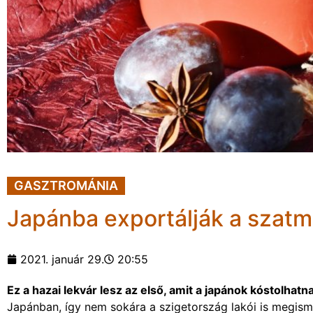
GASZTROMÁNIA
Japánba exportálják a szatmá
2021. január 29.
20:55
Ez a hazai lekvár lesz az első, amit a japánok kóstolhatn
Japánban, így nem sokára a szigetország lakói is megisme