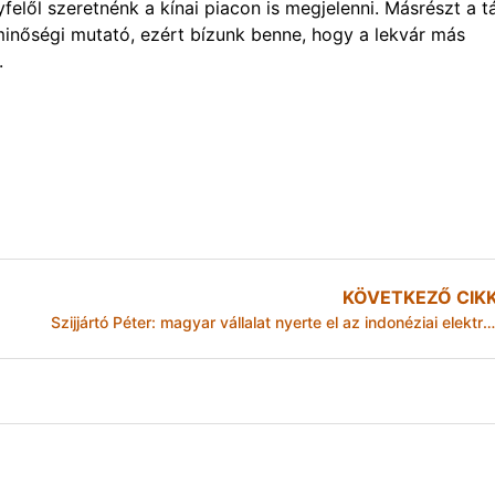
felől szeretnénk a kínai piacon is megjelenni. Másrészt a t
 minőségi mutató, ezért bízunk benne, hogy a lekvár más
.
KÖVETKEZŐ CIK
Szijjártó Péter: magyar vállalat nyerte el az indonéziai elektronikus útdíjhálózat kiépítését