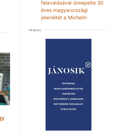
felavatásával ünnepelte 30
éves magyarországi
jelenlétét a Michelin
Hirdetés
gy