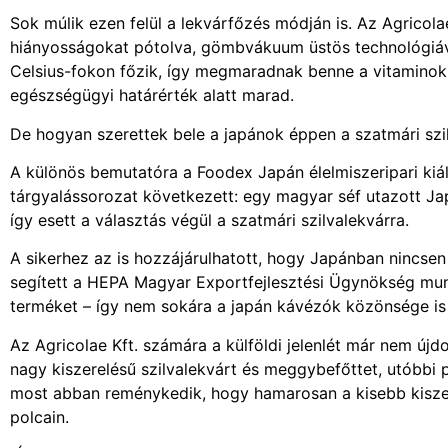
Sok múlik ezen felül a lekvárfőzés módján is. Az Agricol
hiányosságokat pótolva, gömbvákuum üstös technológiával 
Celsius-fokon főzik, így megmaradnak benne a vitaminok, 
egészségügyi határérték alatt marad.
De hogyan szerettek bele a japánok éppen a szatmári szi
A különös bemutatóra a Foodex Japán élelmiszeripari kiál
tárgyalássorozat következett: egy magyar séf utazott Ja
így esett a választás végül a szatmári szilvalekvárra.
A sikerhez az is hozzájárulhatott, hogy Japánban nincsen 
segített a HEPA Magyar Exportfejlesztési Ügynökség munk
terméket – így nem sokára a japán kávézók közönsége is
Az Agricolae Kft. számára a külföldi jelenlét már nem ú
nagy kiszerelésű szilvalekvárt és meggybefőttet, utóbbi 
most abban reménykedik, hogy hamarosan a kisebb kiszere
polcain.