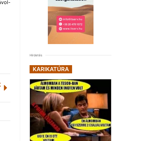
ávol-
Hirdetés
KARIKATÚRA
K