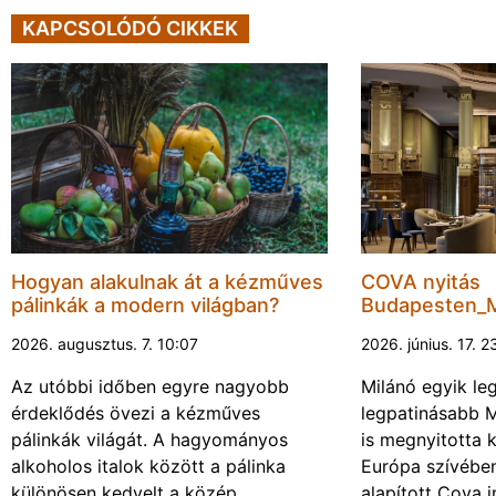
KAPCSOLÓDÓ CIKKEK
Hogyan alakulnak át a kézműves
COVA nyitás
pálinkák a modern világban?
Budapesten_M
2026. augusztus. 7. 10:07
2026. június. 17. 2
Az utóbbi időben egyre nagyobb
Milánó egyik le
érdeklődés övezi a kézműves
legpatinásabb M
pálinkák világát. A hagyományos
is megnyitotta 
alkoholos italok között a pálinka
Európa szívébe
különösen kedvelt a közép…
alapított Cova 