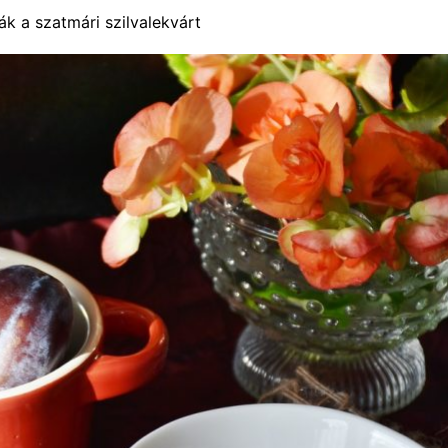
k a szatmári szilvalekvárt