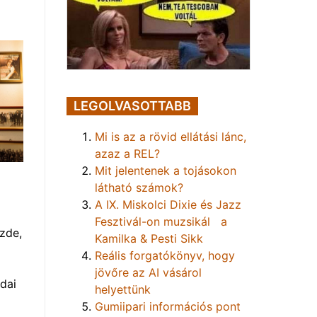
LEGOLVASOTTABB
Mi is az a rövid ellátási lánc,
azaz a REL?
Mit jelentenek a tojásokon
s
látható számok?
A IX. Miskolci Dixie és Jazz
Fesztivál-on muzsikál a
zde,
Kamilka & Pesti Sikk
Reális forgatókönyv, hogy
jövőre az AI vásárol
ndai
helyettünk
Gumiipari információs pont