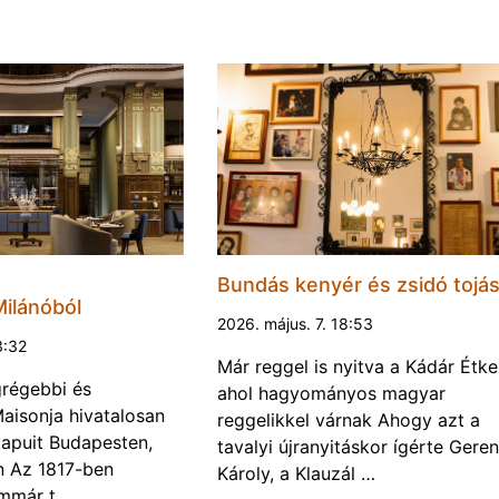
Bundás kenyér és zsidó tojá
ilánóból
2026. május. 7. 18:53
3:32
Már reggel is nyitva a Kádár Étke
grégebbi és
ahol hagyományos magyar
aisonja hivatalosan
reggelikkel várnak Ahogy azt a
kapuit Budapesten,
tavalyi újranyitáskor ígérte Gere
n Az 1817-ben
Károly, a Klauzál …
immár t…