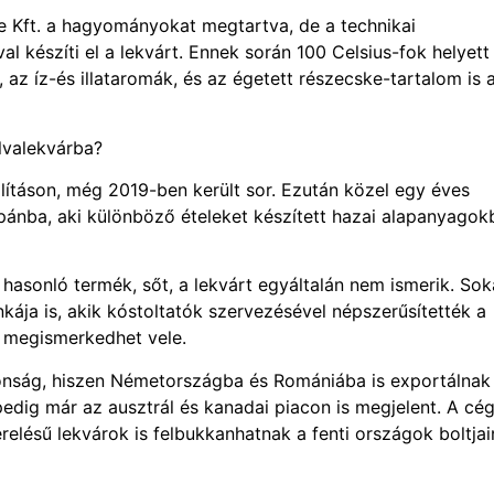
ae Kft. a hagyományokat megtartva, de a technikai
készíti el a lekvárt. Ennek során 100 Celsius-fok helyett
az íz-és illataromák, és az égetett részecske-tartalom is 
lvalekvárba?
lításon, még 2019-ben került sor. Ezután közel egy éves
pánba, aki különböző ételeket készített hazai alapanyagok
hasonló termék, sőt, a lekvárt egyáltalán nem ismerik. Sok
ája is, akik kóstoltatók szervezésével népszerűsítették a
 megismerkedhet vele.
jdonság, hiszen Németországba és Romániába is exportálnak
pedig már az ausztrál és kanadai piacon is megjelent. A cé
lésű lekvárok is felbukkanhatnak a fenti országok boltja