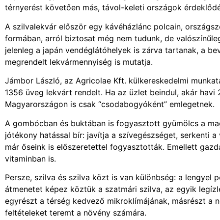
térnyerést követően más, távol-keleti országok érdeklődésé
A szilvalekvár először egy kávéházlánc polcain, országsz
formában, arról biztosat még nem tudunk, de valószínűle
jelenleg a japán vendéglátóhelyek is zárva tartanak, a 
megrendelt lekvármennyiség is mutatja.
Jámbor László, az Agricolae Kft. külkereskedelmi munkat
1356 üveg lekvárt rendelt. Ha az üzlet beindul, akár havi 
Magyarországon is csak “csodabogyóként” emlegetnek.
A gombócban és buktában is fogyasztott gyümölcs a mag
jótékony hatással bír: javítja a szívegészséget, serkent
már őseink is előszeretettel fogyasztották. Emellett gaz
vitaminban is.
Persze, szilva és szilva közt is van különbség: a lengyel 
átmenetet képez köztük a szatmári szilva, az egyik legíz
egyrészt a térség kedvező mikroklímájának, másrészt a né
feltételeket teremt a növény számára.