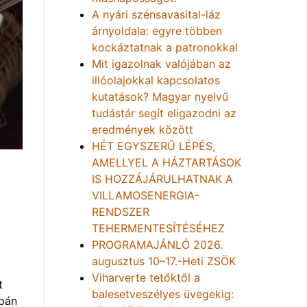
A nyári szénsavasital-láz
árnyoldala: egyre többen
kockáztatnak a patronokkal
Mit igazolnak valójában az
illóolajokkal kapcsolatos
kutatások? Magyar nyelvű
tudástár segít eligazodni az
eredmények között
HÉT EGYSZERŰ LÉPÉS,
AMELLYEL A HÁZTARTÁSOK
IS HOZZÁJÁRULHATNAK A
VILLAMOSENERGIA-
RENDSZER
TEHERMENTESÍTÉSÉHEZ
PROGRAMAJÁNLÓ 2026.
augusztus 10–17.-Heti ZSÖK
Viharverte tetőktől a
t
balesetveszélyes üvegekig:
apán