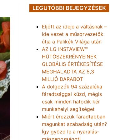
LEGUTÓBBI BEJEGYZÉSEK
Eljött az ideje a váltásnak –
ide vezet a műsorvezetők
útja a Palikék Világa után
AZ LG INSTAVIEW™
HŰTŐSZEKRÉNYEINEK
GLOBÁLIS ÉRTÉKESÍTÉSE
MEGHALADTA AZ 5,3
MILLIÓ DARABOT
A dolgozók 94 százaléka
fáradtsággal küzd, mégis
csak minden hatodik kér
munkahelyi segítséget
Miért érezzük fáradtabban
magunkat szabadság után?
Így győzd le a nyaralás-
másnaposságot!