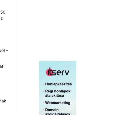
 50
az
ból –
at
g
inak