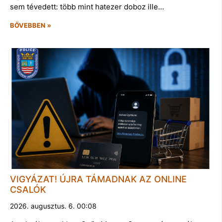
sem tévedett: több mint hatezer doboz ille…
BŐVEBBEN »
VIGYÁZAT! ÚJRA TÁMADNAK AZ ONLINE
CSALÓK
2026. augusztus. 6. 00:08