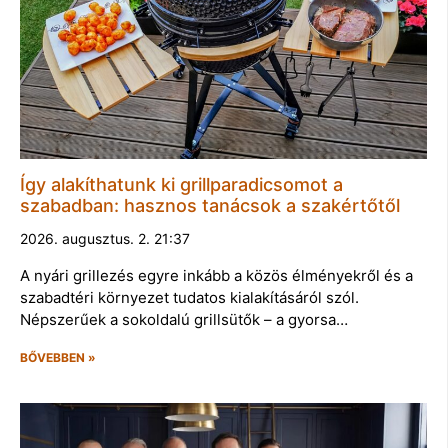
Így alakíthatunk ki grillparadicsomot a
szabadban: hasznos tanácsok a szakértőtől
2026. augusztus. 2. 21:37
A nyári grillezés egyre inkább a közös élményekről és a
szabadtéri környezet tudatos kialakításáról szól.
Népszerűek a sokoldalú grillsütők – a gyorsa…
BŐVEBBEN »