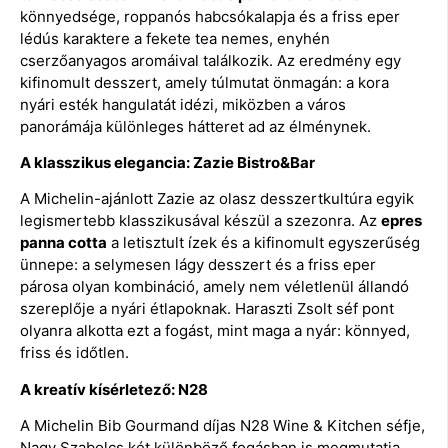
könnyedsége, roppanós habcsókalapja és a friss eper
lédús karaktere a fekete tea nemes, enyhén
cserzőanyagos aromáival találkozik. Az eredmény egy
kifinomult desszert, amely túlmutat önmagán: a kora
nyári esték hangulatát idézi, miközben a város
panorámája különleges hátteret ad az élménynek.
A klasszikus elegancia: Zazie Bistro&Bar
A Michelin-ajánlott Zazie az olasz desszertkultúra egyik
legismertebb klasszikusával készül a szezonra. Az
epres
panna cotta
a letisztult ízek és a kifinomult egyszerűség
ünnepe: a selymesen lágy desszert és a friss eper
párosa olyan kombináció, amely nem véletlenül állandó
szereplője a nyári étlapoknak. Haraszti Zsolt séf pont
olyanra alkotta ezt a fogást, mint maga a nyár: könnyed,
friss és időtlen.
A kreatív kísérletező: N28
A Michelin Bib Gourmand díjas N28 Wine & Kitchen séfje,
Nagy Szabolcs két különböző fogásban is megmutatja,