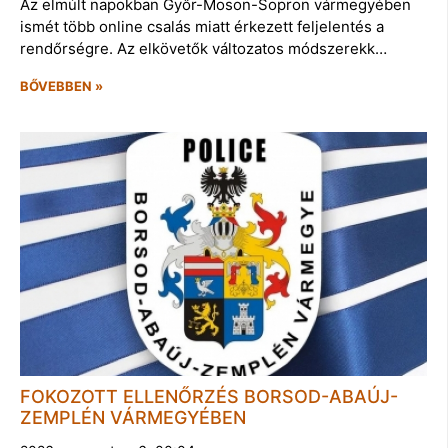
Az elmúlt napokban Győr-Moson-Sopron vármegyében
ismét több online csalás miatt érkezett feljelentés a
rendőrségre. Az elkövetők változatos módszerekk…
BŐVEBBEN »
FOKOZOTT ELLENŐRZÉS BORSOD-ABAÚJ-
ZEMPLÉN VÁRMEGYÉBEN