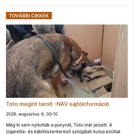
TOVÁBBI CIKKEK
Toto megint tarolt -NAV sajtóinformáció
2026. augusztus. 6. 00:10
Még ki sem nyitották a ponyvát, Toto már jelzett. A
cigaretta- és kábítószerkereső szolgálati kutya ezúttal