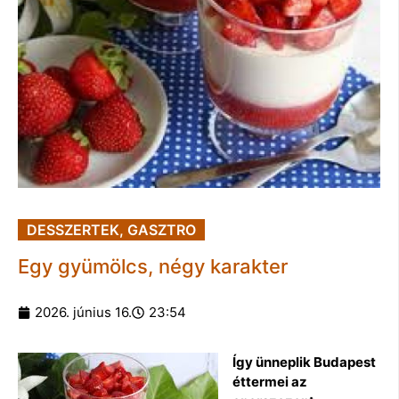
DESSZERTEK
,
GASZTRO
Egy gyümölcs, négy karakter
2026. június 16.
23:54
Így ünneplik Budapest
éttermei az