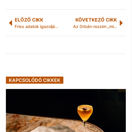
ELŐZŐ CIKK
KÖVETKEZŐ CIKK
Friss adatok igazolják: Budapestnél is elindult a turisztikai dominóhatás, de még van mozgástér
Az Orbán-rezsim „migránsozós” öröksége nagyon sokba kerül az országnak
KAPCSOLÓDÓ CIKKEK