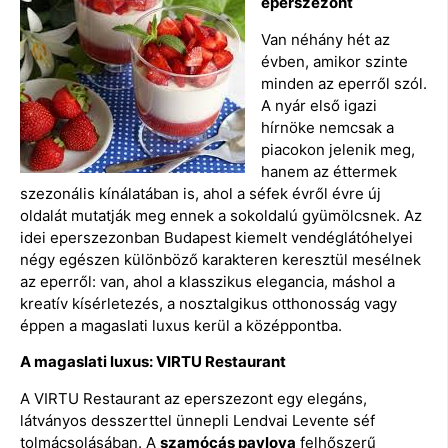
eperszezont
Van néhány hét az
évben, amikor szinte
minden az eperről szól.
A nyár első igazi
hírnöke nemcsak a
piacokon jelenik meg,
hanem az éttermek
szezonális kínálatában is, ahol a séfek évről évre új
oldalát mutatják meg ennek a sokoldalú gyümölcsnek. Az
idei eperszezonban Budapest kiemelt vendéglátóhelyei
négy egészen különböző karakteren keresztül mesélnek
az eperről: van, ahol a klasszikus elegancia, máshol a
kreatív kísérletezés, a nosztalgikus otthonosság vagy
éppen a magaslati luxus kerül a középpontba.
A magaslati luxus: VIRTU Restaurant
A VIRTU Restaurant az eperszezont egy elegáns,
látványos desszerttel ünnepli Lendvai Levente séf
tolmácsolásában. A
szamócás pavlova
felhőszerű