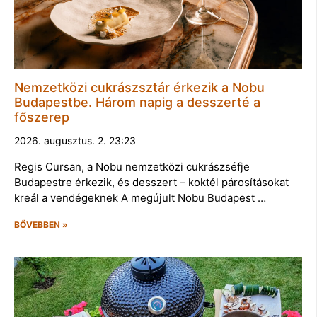
Nemzetközi cukrászsztár érkezik a Nobu
Budapestbe. Három napig a desszerté a
főszerep
2026. augusztus. 2. 23:23
Regis Cursan, a Nobu nemzetközi cukrászséfje
Budapestre érkezik, és desszert – koktél párosításokat
kreál a vendégeknek A megújult Nobu Budapest …
BŐVEBBEN »