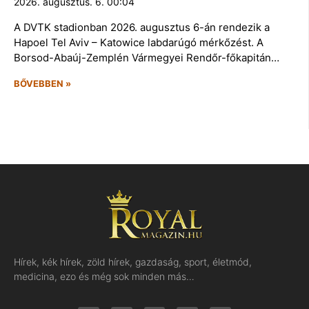
2026. augusztus. 6. 00:04
A DVTK stadionban 2026. augusztus 6-án rendezik a
Hapoel Tel Aviv – Katowice labdarúgó mérkőzést. A
Borsod-Abaúj-Zemplén Vármegyei Rendőr-főkapitán…
BŐVEBBEN »
Hírek, kék hírek, zöld hírek, gazdaság, sport, életmód,
medicina, ezo és még sok minden más…