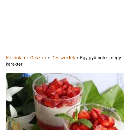
Kezdőlap
»
Gasztro
»
Desszertek
»
Egy gyümölcs, négy
karakter