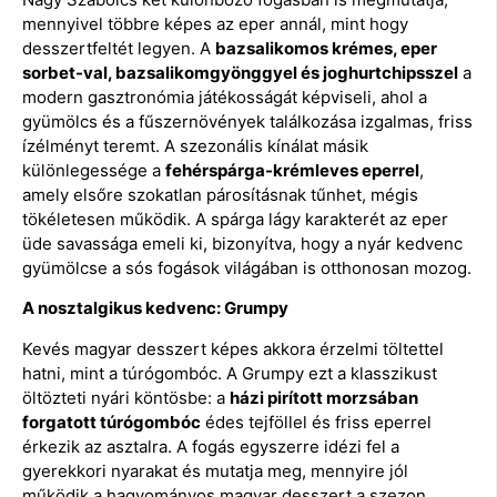
mennyivel többre képes az eper annál, mint hogy
desszertfeltét legyen. A
bazsalikomos krémes, eper
sorbet-val, bazsalikomgyönggyel és joghurtchipsszel
a
modern gasztronómia játékosságát képviseli, ahol a
gyümölcs és a fűszernövények találkozása izgalmas, friss
ízélményt teremt. A szezonális kínálat másik
különlegessége a
fehérspárga-krémleves eperrel
,
amely elsőre szokatlan párosításnak tűnhet, mégis
tökéletesen működik. A spárga lágy karakterét az eper
üde savassága emeli ki, bizonyítva, hogy a nyár kedvenc
gyümölcse a sós fogások világában is otthonosan mozog.
A nosztalgikus kedvenc: Grumpy
Kevés magyar desszert képes akkora érzelmi töltettel
hatni, mint a túrógombóc. A Grumpy ezt a klasszikust
öltözteti nyári köntösbe: a
házi pirított morzsában
forgatott túrógombóc
édes tejföllel és friss eperrel
érkezik az asztalra. A fogás egyszerre idézi fel a
gyerekkori nyarakat és mutatja meg, mennyire jól
működik a hagyományos magyar desszert a szezon