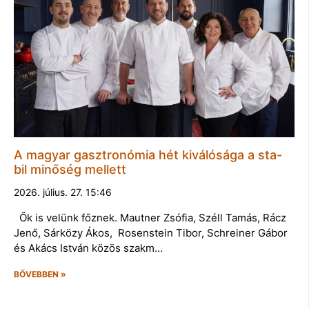
A magyar gasztronómia hét kiválósága a sta-
bil minőség mellett
2026. július. 27. 15:46
Ők is velünk főznek. Mautner Zsófia, Széll Tamás, Rácz
Jenő, Sárközy Ákos, Rosenstein Tibor, Schreiner Gábor
és Akács István közös szakm…
BŐVEBBEN »