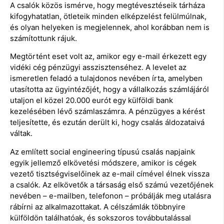
A csalók közös ismérve, hogy megtévesztéseik tárháza
kifogyhatatlan, ötleteik minden elképzelést felülmúlnak,
és olyan helyeken is megjelennek, ahol korábban nem is
számítottunk rájuk.
Megtörtént eset volt az, amikor egy e-mail érkezett egy
vidéki cég pénzügyi asszisztenséhez. A levelet az
ismeretlen feladó a tulajdonos nevében írta, amelyben
utasította az ügyintézőjét, hogy a vállalkozás számlájáról
utaljon el közel 20.000 eurót egy külföldi bank
kezelésében lévő számlaszámra. A pénzügyes a kérést
teljesítette, és ezután derült ki, hogy csalás áldozataivá
váltak.
Az említett social engineering típusú csalás napjaink
egyik jellemző elkövetési módszere, amikor is cégek
vezető tisztségviselőinek az e-mail címével élnek vissza
a csalók. Az elkövetők a társaság első számú vezetőjének
nevében – e-mailben, telefonon – próbálják meg utalásra
rábírni az alkalmazottakat. A célszámlák többnyire
külföldön találhatóak, és sokszoros továbbutalással