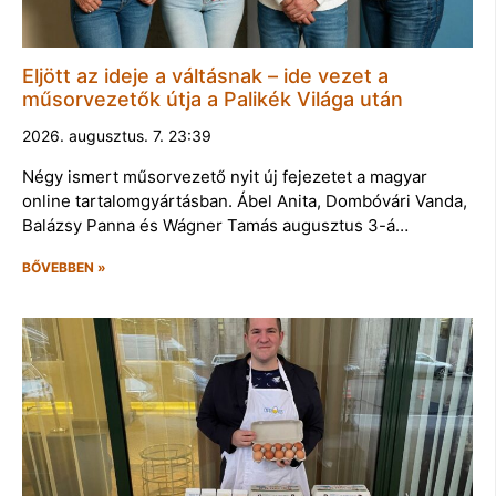
Eljött az ideje a váltásnak – ide vezet a
műsorvezetők útja a Palikék Világa után
2026. augusztus. 7. 23:39
Négy ismert műsorvezető nyit új fejezetet a magyar
online tartalomgyártásban. Ábel Anita, Dombóvári Vanda,
Balázsy Panna és Wágner Tamás augusztus 3-á…
BŐVEBBEN »