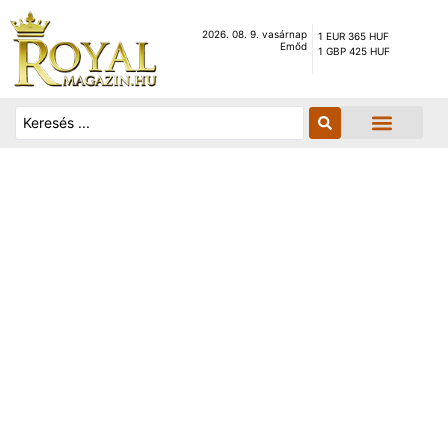
2026. 08. 9. vasárnap
1 EUR 365 HUF
Emőd
1 GBP 425 HUF