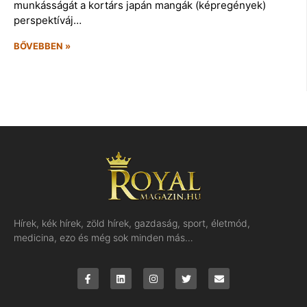
munkásságát a kortárs japán mangák (képregények)
perspektíváj…
BŐVEBBEN »
Hírek, kék hírek, zöld hírek, gazdaság, sport, életmód,
medicina, ezo és még sok minden más…