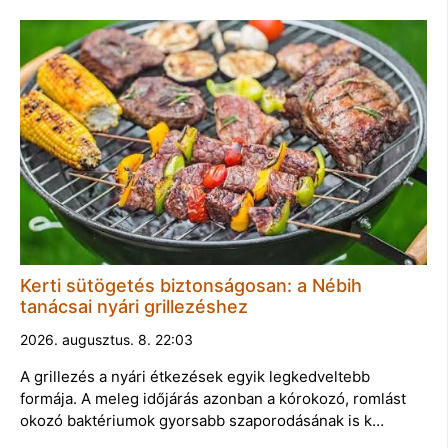
Kerti sütögetés biztonságosan: a Nébih
tanácsai nyári grillezéshez
2026. augusztus. 8. 22:03
A grillezés a nyári étkezések egyik legkedveltebb
formája. A meleg időjárás azonban a kórokozó, romlást
okozó baktériumok gyorsabb szaporodásának is k…