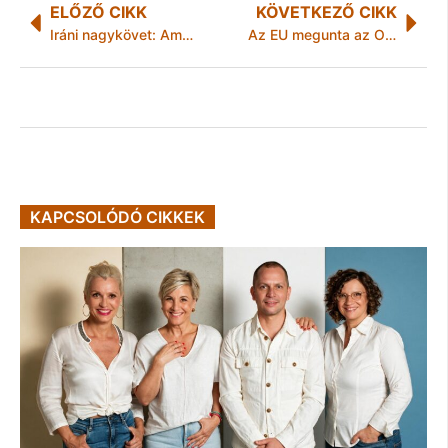
ELŐZŐ CIKK
KÖVETKEZŐ CIKK
Iráni nagykövet: Amerikának kell megtennie az első lépést
Az EU megunta az Orbán-rendszer korrupcióját
KAPCSOLÓDÓ CIKKEK