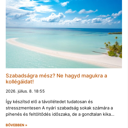
Szabadságra mész? Ne hagyd magukra a
kollégáidat!
2026. július. 8. 18:55
Így készítsd elő a távollétedet tudatosan és
stresszmentesen A nyári szabadság sokak számára a
pihenés és feltöltődés időszaka, de a gondtalan kika…
BŐVEBBEN »