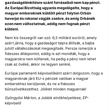
gazdaságélénkítésre szánt forrásaiból nem kap pénzt.
Az Európai Bizottság ugyanis megelégelte, hogy a
magyar embereknek küldött pénzt folyton Orbán
haverjai és rokonai vágják zsebre, és amíg Orbánék
ezen nem változtatnak, addig nem fognak pénzt
küldeni.
Nem kis összegről van szó: 6,3 milliárd euróról, amely
azért járna, hogy a gazdaságot talpra állítsák, a bajba
jutott vállalkozásokat megsegítsék. Persze ismerjük a
fideszes álláspontot, eddig is azt mondták, hogy a
magyarokra nem költenek, ha pedig a pénz nem lehet
csak az övéké, akkor ne legyen senkié.
Európai parlamenti képviselőként azért dolgozom, hogy a
magyaroknak járó EU-s pénzek valóban a magyar
emberekhez kerüljenek, és ne a fideszes
bűnszövetkezethez. Jólétet minden magyarnak!
Gyöngyösi Márton, a Jobbik elnökhelyettese, EP-
képviselő