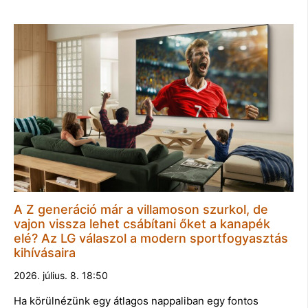
A Z generáció már a villamoson szurkol, de
vajon vissza lehet csábítani őket a kanapék
elé? Az LG válaszol a modern sportfogyasztás
kihívásaira
2026. július. 8. 18:50
Ha körülnézünk egy átlagos nappaliban egy fontos