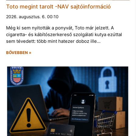
Toto megint tarolt -NAV sajtóinformáció
2026. augusztus. 6. 00:10
Még ki sem nyitották a ponyvát, Toto már jelzett. A
cigaretta- és kábítószerkereső szolgálati kutya ezúttal
sem tévedett: több mint hatezer doboz ille…
BŐVEBBEN »