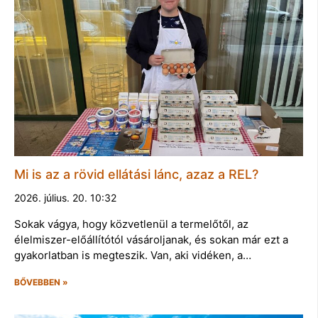
Mi is az a rövid ellátási lánc, azaz a REL?
2026. július. 20. 10:32
Sokak vágya, hogy közvetlenül a termelőtől, az
élelmiszer-előállítótól vásároljanak, és sokan már ezt a
gyakorlatban is megteszik. Van, aki vidéken, a…
BŐVEBBEN »