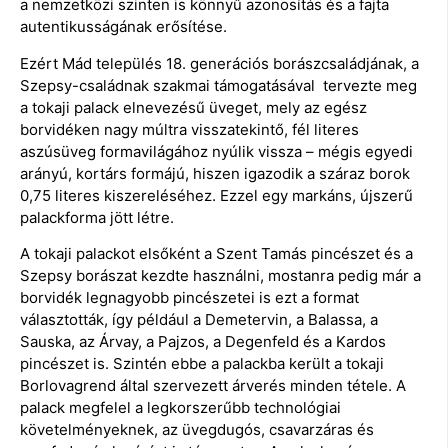
a nemzetközi szinten is könnyű azonosítás és a fajta
autentikusságának erősítése.
Ezért Mád település 18. generációs borászcsaládjának, a
Szepsy-családnak szakmai támogatásával tervezte meg
a tokaji palack elnevezésű üveget, mely az egész
borvidéken nagy múltra visszatekintő, fél literes
aszúsüveg formavilágához nyúlik vissza – mégis egyedi
arányú, kortárs formájú, hiszen igazodik a száraz borok
0,75 literes kiszereléséhez. Ezzel egy markáns, újszerű
palackforma jött létre.
A tokaji palackot elsőként a Szent Tamás pincészet és a
Szepsy borászat kezdte használni, mostanra pedig már a
borvidék legnagyobb pincészetei is ezt a format
választották, így például a Demetervin, a Balassa, a
Sauska, az Árvay, a Pajzos, a Degenfeld és a Kardos
pincészet is. Szintén ebbe a palackba került a tokaji
Borlovagrend által szervezett árverés minden tétele. A
palack megfelel a legkorszerűbb technológiai
követelményeknek, az üvegdugós, csavarzáras és