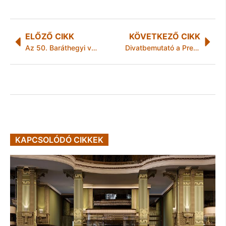
ELŐZŐ CIKK
KÖVETKEZŐ CIKK
Az 50. Baráthegyi vakvezető
Divatbemutató a Prestige-ben
KAPCSOLÓDÓ CIKKEK