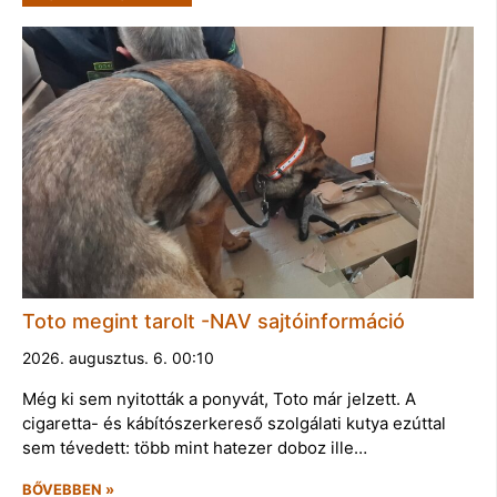
Toto megint tarolt -NAV sajtóinformáció
2026. augusztus. 6. 00:10
Még ki sem nyitották a ponyvát, Toto már jelzett. A
cigaretta- és kábítószerkereső szolgálati kutya ezúttal
sem tévedett: több mint hatezer doboz ille…
BŐVEBBEN »