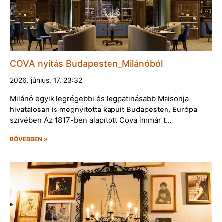
COVA nyitás Budapesten_Milánóból
2026. június. 17. 23:32
Milánó egyik legrégebbi és legpatinásabb Maisonja
hivatalosan is megnyitotta kapuit Budapesten, Európa
szívében Az 1817-ben alapított Cova immár t…
BŐVEBBEN »