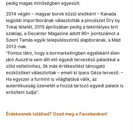
pedig magas minőségben egyesült.
2014 végén – magyar borok közül elsőként – Kanada
legjobb importborának választották a pincészet Dry by
Tokaj tételét, 2015 áprilisában pedig a tekintélyes brit
szaklap, a Decanter Magazine adott 90+ pontszámot a
Szent Tamás egyik településszintű alapborának, a Mád
2013-nak.
“Fontos látni, hogy a bormarketingben egyébként élen
járó Ausztria sem állt elő egyedi tervezésű palackkal a
zöld veltelinihez, ők más értékesítést támogató
eszközöket választottak – emeli ki Ipacs Géza tervező. –
Ha egyszer a furmint is világfajtává válik, az
autentikusság üzenetét a hozzá tartozó egyedi palack is
erősíteni tudja”.
Érdekesnek találtad? Oszd meg a Facebookon!