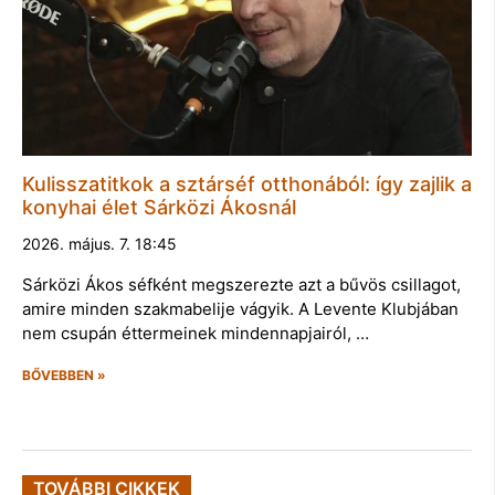
Kulisszatitkok a sztárséf otthonából: így zajlik a
konyhai élet Sárközi Ákosnál
2026. május. 7. 18:45
Sárközi Ákos séfként megszerezte azt a bűvös csillagot,
amire minden szakmabelije vágyik. A Levente Klubjában
nem csupán éttermeinek mindennapjairól, …
BŐVEBBEN »
TOVÁBBI CIKKEK