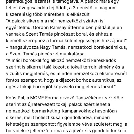
parafadugós lezárást is támogatva. A palack mára egy
teljes üvegcsaláddá fejlődött, a 3 decistől a magnum
kiszerelésig több méretben is elkészült.
“A palack sikere ma már nemzetközi szinten is
egyértelmű: Gordon Ramsay éttermeiben például jelen
vannak a Szent Tamás pincészet borai, és ehhez a
kiemelt szerephez a formai különlegesség is hozzájárult”
– hangsúlyozza Nagy Tamás, nemzetközi borakadémikus,
a Szent Tamás pincészet munkatársa.
“A mádi borokkal foglalkozó nemzetközi kereskedők
szerint is sikerrel találkozott a tokaji terroir-élmény és a
vizuális megjelenés, és minden nemzetközi elismerésnél
fontos szempont, hogy a díjazott borhoz autentikus, az
egész tokaji borrégiót képviselő megjelenés társul.”
Koós Pál, a MOME Formatervező Tanszékének vezetője
szerint az újratervezett tokaji palack azért lehet a
nemzetközi bormarketing-kampányokhoz hasonlóan
sikeres, mert holisztikusan gondolkodva, minden
lehetséges szempontot figyelembe véve született meg, a
borvidékre jellemző forma és a jövőre is gondoló funkció