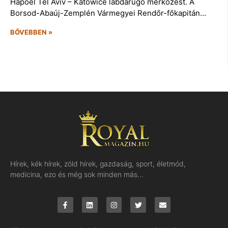
Hapoel Tel Aviv – Katowice labdarúgó mérkőzést. A
Borsod-Abaúj-Zemplén Vármegyei Rendőr-főkapitán…
BŐVEBBEN »
Hírek, kék hírek, zöld hírek, gazdaság, sport, életmód,
medicina, ezo és még sok minden más…