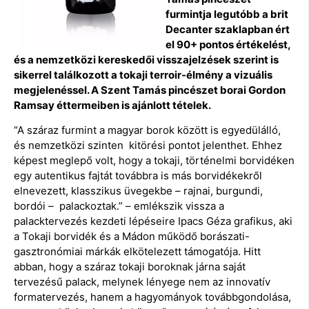
furmintja legutóbb a brit
Decanter szaklapban ért
el 90+ pontos értékelést,
és a nemzetközi kereskedői visszajelzések szerint is
sikerrel találkozott a tokaji terroir-élmény a vizuális
megjelenéssel. A Szent Tamás pincészet borai Gordon
Ramsay éttermeiben is ajánlott tételek.
“A száraz furmint a magyar borok között is egyedülálló,
és nemzetközi szinten kitörési pontot jelenthet. Ehhez
képest meglepő volt, hogy a tokaji, történelmi borvidéken
egy autentikus fajtát továbbra is más borvidékekről
elnevezett, klasszikus üvegekbe – rajnai, burgundi,
bordói – palackoztak.” – emlékszik vissza a
palacktervezés kezdeti lépéseire Ipacs Géza grafikus, aki
a Tokaji borvidék és a Mádon működő borászati-
gasztronómiai márkák elkötelezett támogatója. Hitt
abban, hogy a száraz tokaji boroknak járna saját
tervezésű palack, melynek lényege nem az innovatív
formatervezés, hanem a hagyományok továbbgondolása,