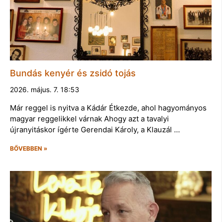
Bundás kenyér és zsidó tojás
2026. május. 7. 18:53
Már reggel is nyitva a Kádár Étkezde, ahol hagyományos
magyar reggelikkel várnak Ahogy azt a tavalyi
újranyitáskor ígérte Gerendai Károly, a Klauzál …
BŐVEBBEN »