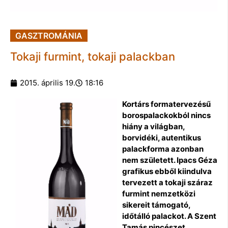
GASZTROMÁNIA
Tokaji furmint, tokaji palackban
2015. április 19.
18:16
Kortárs formatervezésű
borospalackokból nincs
hiány a világban,
borvidéki, autentikus
palackforma azonban
nem született. Ipacs Géza
grafikus ebből kiindulva
tervezett a tokaji száraz
furmint nemzetközi
sikereit támogató,
időtálló palackot. A Szent
Tamás pincészet