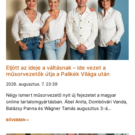
Eljött az ideje a váltásnak – ide vezet a
műsorvezetők útja a Palikék Világa után
2026. augusztus. 7. 23:39
Négy ismert műsorvezető nyit új fejezetet a magyar
online tartalomgyártásban. Ábel Anita, Dombóvári Vanda,
Balázsy Panna és Wágner Tamás augusztus 3-á…
BŐVEBBEN »