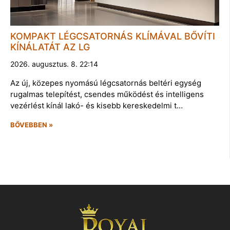
KOMPAKT LÉGCSATORNÁS KLÍMÁVAL BŐVÍTI
KÍNÁLATÁT AZ LG
2026. augusztus. 8. 22:14
Az új, közepes nyomású légcsatornás beltéri egység
rugalmas telepítést, csendes működést és intelligens
vezérlést kínál lakó- és kisebb kereskedelmi t…
BŐVEBBEN »