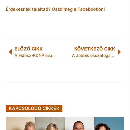
Érdekesnek találtad? Oszd meg a Facebookon!
ELŐZŐ CIKK
KÖVETKEZŐ CIKK
A Fidesz-KDNP évadnyitó frakcióülése Mezőkövesden – Az Együtt demonstrációja
A Jobbik összefogásra szólít fel a miskolciak bérrendezése érdekében
KAPCSOLÓDÓ CIKKEK