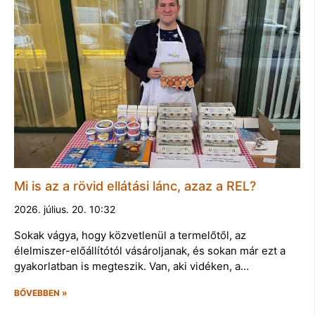
Mi is az a rövid ellátási lánc, azaz a REL?
2026. július. 20. 10:32
Sokak vágya, hogy közvetlenül a termelőtől, az
élelmiszer-előállítótól vásároljanak, és sokan már ezt a
gyakorlatban is megteszik. Van, aki vidéken, a…
BŐVEBBEN »