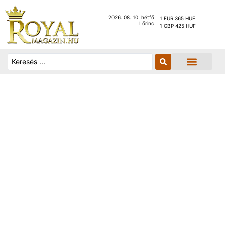
2026. 08. 10. hétfő
1 EUR 365 HUF
Lőrinc
1 GBP 425 HUF