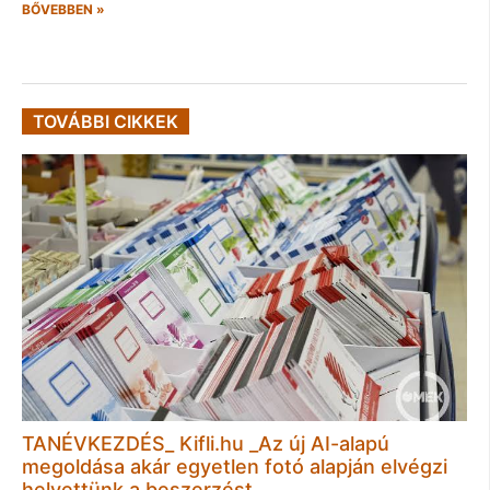
BŐVEBBEN »
TOVÁBBI CIKKEK
TANÉVKEZDÉS_ Kifli.hu _Az új AI-alapú
megoldása akár egyetlen fotó alapján elvégzi
helyettünk a beszerzést