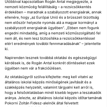
Utóbbival kapcsolatban Rogán Antal megjegyezte, a
nemzeti közműcég felállításáig – a rezsicsökkentés
érdekében – maradnak a szabályozott energiaárak, annak
ellenére, hogy „az Európai Unió és a brüsszeli bizottság
nem először helyezte nyomás alá a magyar kormányt a
szabályozott energiaárak ügyében”. „Ebben nem fogunk
engedni mindaddig, amíg a nemzeti közműszolgáltató fel
nem áll, és nem lesz biztosítéka a rezsicsökkentéssel
elért eredmények további fennmaradásának” – jelentette
ki.
Napirenden lesznek továbbá oktatási és egészségügyi
kérdések is, de Rogán Antal konkrét döntéseket ezek
ügyében nem vár a frakcióülésen.
Az oktatásügyről szólva kifejtette: meg kell vitatni az
általános iskolai képzés minőségének javítását és a
szakképzés helyzetét, valamint tárgyalni kell arról is,
hogy a felsőoktatásban minél kisebb legyen a leszakadók
aránya. Jelezte, az általános iskolai képzés időtartamának
Pokorni Zoltán Fidesz-alelnök által felvetett