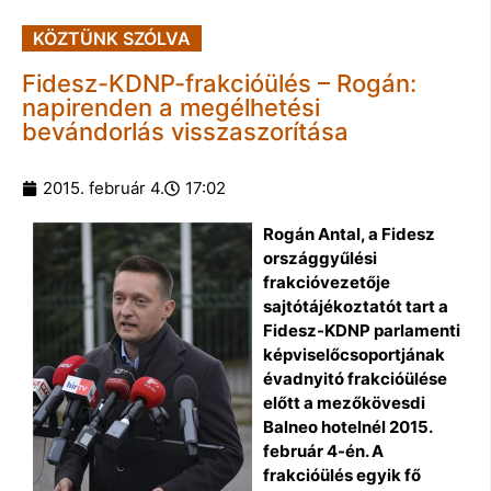
KÖZTÜNK SZÓLVA
Fidesz-KDNP-frakcióülés – Rogán:
napirenden a megélhetési
bevándorlás visszaszorítása
2015. február 4.
17:02
Rogán Antal, a Fidesz
országgyűlési
frakcióvezetője
sajtótájékoztatót tart a
Fidesz-KDNP parlamenti
képviselőcsoportjának
évadnyitó frakcióülése
előtt a mezőkövesdi
Balneo hotelnél 2015.
február 4-én. A
frakcióülés egyik fő