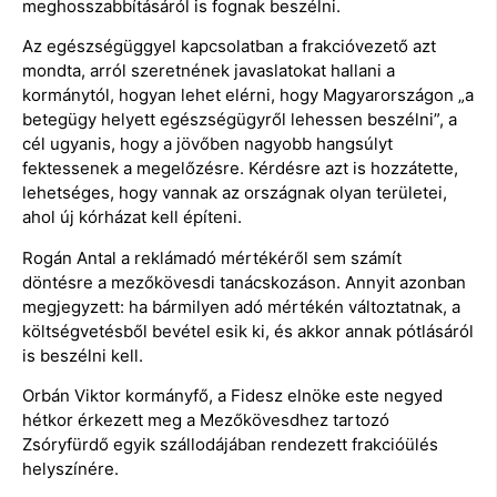
meghosszabbításáról is fognak beszélni.
Az egészségüggyel kapcsolatban a frakcióvezető azt
mondta, arról szeretnének javaslatokat hallani a
kormánytól, hogyan lehet elérni, hogy Magyarországon „a
betegügy helyett egészségügyről lehessen beszélni”, a
cél ugyanis, hogy a jövőben nagyobb hangsúlyt
fektessenek a megelőzésre. Kérdésre azt is hozzátette,
lehetséges, hogy vannak az országnak olyan területei,
ahol új kórházat kell építeni.
Rogán Antal a reklámadó mértékéről sem számít
döntésre a mezőkövesdi tanácskozáson. Annyit azonban
megjegyzett: ha bármilyen adó mértékén változtatnak, a
költségvetésből bevétel esik ki, és akkor annak pótlásáról
is beszélni kell.
Orbán Viktor kormányfő, a Fidesz elnöke este negyed
hétkor érkezett meg a Mezőkövesdhez tartozó
Zsóryfürdő egyik szállodájában rendezett frakcióülés
helyszínére.