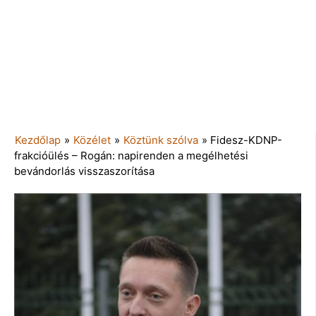
Kezdőlap
»
Közélet
»
Köztünk szólva
»
Fidesz-KDNP-
frakcióülés – Rogán: napirenden a megélhetési
bevándorlás visszaszorítása