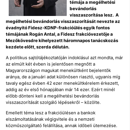
témája a megélhetési
bevándorlás
visszaszorítása lesz. A
megélhetési bevándorlás visszaszorítását nevezte az
évadnyitó Fidesz-KDNP-frakcióülés egyik fontos
témájának Rogán Antal, a Fidesz frakcióvezetője a
Mezőkövesdre kihelyezett háromnapos tanácskozás
kezdete előtt, szerda délután.
A politikus sajtótájékoztatóján indoklásul azt mondta, már
az elmúlt két évben is jelentősen megnőtt a
Magyarországon magukat menekültként bejelentők
aránya, de a januári adat különösen riasztó, ugyanis míg
tavaly egész évben 42 ezer menekültkérelem érkezett,
addig az év első hónapjában már 14 ezer. Ezért minél
előbb dönteni kell a megélhetési bevándorlás
visszaszorítását szolgáló lépésekről – közölte.
Emellett téma lesz a frakcióülésen a bankok
elszámoltatásának végigvitele és a nemzeti
közműszolgáltató felállítása, annak időbeli ütemezése.