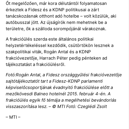
Őt megelőzően, már kora délutántól folyamatosan
érkeztek a Fidesz és a KDNP politikusai a zárt
tanácskozásnak otthont adó hotelbe – volt közülük, aki
autóbusszal jött. Az újságírók nem mehetnek be a
területre, ők a szálloda sorompójánál várakoznak.
A frakcióülés szerda este általános politikai
helyzetértékeléssel kezdődik, csütörtökön lesznek a
szakpolitikai viták, Rogán Antal és a KDNP
frakcióvezetője, Harrach Péter pedig pénteken ad
tájékoztatást a frakcióülésről.
Fotó:Rogán Antal, a Fidesz országgyűlési frakcióvezetője
sajtótájékoztatót tart a Fidesz-KDNP parlamenti
képviselőcsoportjának évadnyitó frakcióülése előtt a
mezőkövesdi Balneo hotelnél 2015. február 4-én. A
frakcióülés egyik fő témája a megélhetési bevándorlás
visszaszorítása lesz. – © MTI Fotó: Czeglédi Zsolt
– MTI –