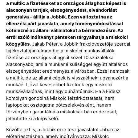
a multik: a fizetéseket az országos átlaghoz képest is
alacsonyan tartják, elszegényedést, elvándorlást
generálva – állítja a Jobbik. Ezen változtatna az
ellenzéki párt javaslata, amely törvénymódosítással
kötelezné az állami vállalatokat a bérrendezésre. Az
erről szóló indítványt pénteken tárgyalhatja a miskolci
közgyűlés.
Jakab Péter, a Jobbik frakcióvezetője szerdai
tájékoztatóján elmondta: a miskolci munkavállalók
fizetése az országos átlagnál közel 10 százalékkal
alacsonyabb, ami a munkanélküliséggel együtt általános
elszegényedést eredményez a városban. Ezzel nemcsak
a multik, de az állami cégek is visszaélnek: ugyanazért a
munkáért jóval kevesebbet fizetnek egy miskolci
munkavállalónak, mint egy dunántúlinak. Ha a Fidesz
komolyan gondolná Miskolc felzárkóztatását, nem
laptopokat osztogatna pótcselekvésként, hanem
törvényben garantálná a miskolciak bárrendezését,
jelentette ki a képviselő.
Közölte azt is, a Jobbik erre tesz javaslatot abban az
előterjesztésben, amely indítványozza: Miskolc