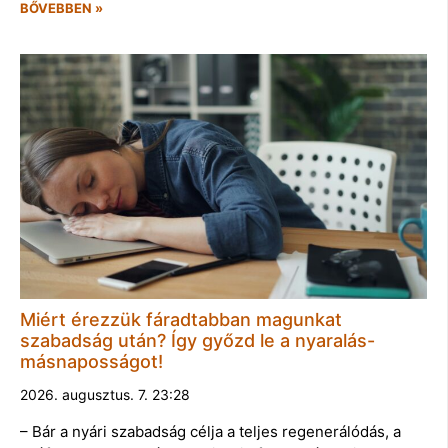
BŐVEBBEN »
Miért érezzük fáradtabban magunkat
szabadság után? Így győzd le a nyaralás-
másnaposságot!
2026. augusztus. 7. 23:28
– Bár a nyári szabadság célja a teljes regenerálódás, a