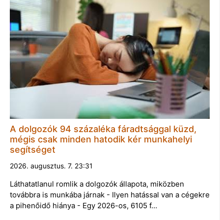
A dolgozók 94 százaléka fáradtsággal küzd,
mégis csak minden hatodik kér munkahelyi
segítséget
2026. augusztus. 7. 23:31
Láthatatlanul romlik a dolgozók állapota, miközben
továbbra is munkába járnak - Ilyen hatással van a cégekre
a pihenőidő hiánya - Egy 2026-os, 6105 f…