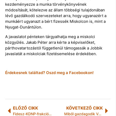
kezdeményezze a munka törvénykönyvének
módosítását, kötelezve az állam többségi tulajdonában
lévő gazdálkodó szervezeteket arra, hogy ugyanazért a
munkáért ugyanazt a bért fizessék Miskolcon is, mint a
Nyugat-Dunántúlon.
A javaslatot pénteken tárgyalhatja meg a miskolci
közgyűlés. Jakab Péter arra kérte a képviselőket,
párthovatartozástól függetlenül támogassák a Jobbik
javaslatát a miskolciak fizetésemelése érdekében.
Érdekesnek találtad? Oszd meg a Facebookon!
ELŐZŐ CIKK
KÖVETKEZŐ CIKK
Fidesz-KDNP-frakcióülés – Rogán: napirenden a megélhetési bevándorlás visszaszorítása
Miből gazdagodik Városunk?- kérdezte ma a DK