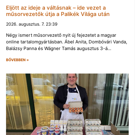
Eljött az ideje a váltásnak – ide vezet a
műsorvezetők útja a Palikék Világa után
2026. augusztus. 7. 23:39
Négy ismert műsorvezető nyit új fejezetet a magyar
online tartalomgyártásban. Ábel Anita, Dombóvári Vanda,
Balázsy Panna és Wágner Tamás augusztus 3-á…
BŐVEBBEN »