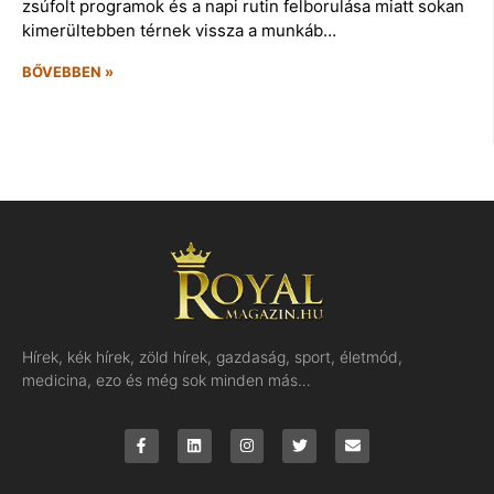
zsúfolt programok és a napi rutin felborulása miatt sokan
kimerültebben térnek vissza a munkáb…
BŐVEBBEN »
Hírek, kék hírek, zöld hírek, gazdaság, sport, életmód,
medicina, ezo és még sok minden más…