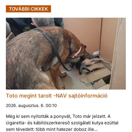
TOVÁBBI CIKKEK
Toto megint tarolt -NAV sajtóinformáció
2026. augusztus. 6. 00:10
Még ki sem nyitották a ponyvát, Toto már jelzett. A
cigaretta- és kábítószerkereső szolgálati kutya ezúttal
sem tévedett: több mint hatezer doboz ille…