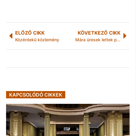
ELŐZŐ CIKK
KÖVETKEZŐ CIKK
Közérdekű közlemény
Mára üresek lettek polcok a miskolci BricoSore-ban
KAPCSOLÓDÓ CIKKEK