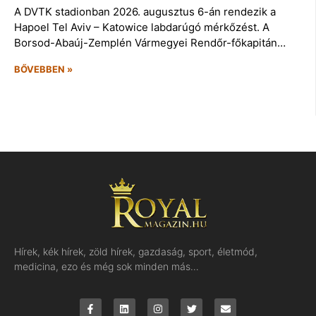
A DVTK stadionban 2026. augusztus 6-án rendezik a
Hapoel Tel Aviv – Katowice labdarúgó mérkőzést. A
Borsod-Abaúj-Zemplén Vármegyei Rendőr-főkapitán…
BŐVEBBEN »
Hírek, kék hírek, zöld hírek, gazdaság, sport, életmód,
medicina, ezo és még sok minden más…