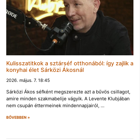
Kulisszatitkok a sztárséf otthonából: így zajlik a
konyhai élet Sárközi Ákosnál
2026. május. 7. 18:45
Sárközi Ákos séfként megszerezte azt a bűvös csillagot,
amire minden szakmabelije vágyik. A Levente Klubjában
nem csupán éttermeinek mindennapjairól, …
BŐVEBBEN »