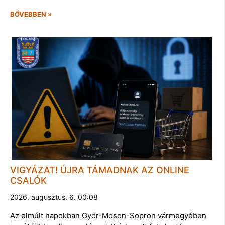
BŐVEBBEN »
VIGYÁZAT! ÚJRA TÁMADNAK AZ ONLINE
CSALÓK
2026. augusztus. 6. 00:08
Az elmúlt napokban Győr-Moson-Sopron vármegyében