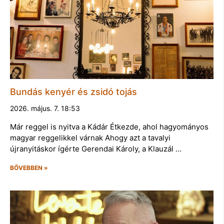
Bundás kenyér és zsidó tojás
2026. május. 7. 18:53
Már reggel is nyitva a Kádár Étkezde, ahol hagyományos
magyar reggelikkel várnak Ahogy azt a tavalyi
újranyitáskor ígérte Gerendai Károly, a Klauzál …
BŐVEBBEN »