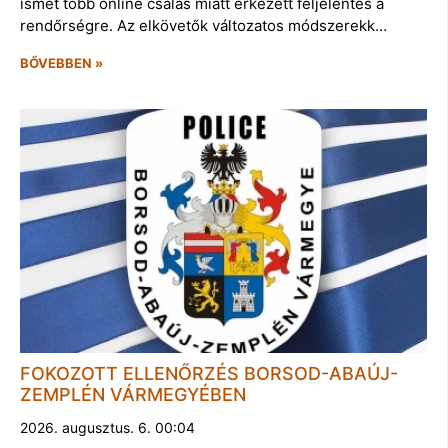
ismét több online csalás miatt érkezett feljelentés a
rendőrségre. Az elkövetők változatos módszerekk…
BŐVEBBEN »
FOKOZOTT ELLENŐRZÉS BORSOD-ABAÚJ-
ZEMPLÉN VÁRMEGYÉBEN
2026. augusztus. 6. 00:04