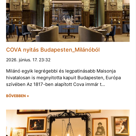
COVA nyitás Budapesten_Milánóból
2026. június. 17. 23:32
Milánó egyik legrégebbi és legpatinásabb Maisonja
hivatalosan is megnyitotta kapuit Budapesten, Európa
szívében Az 1817-ben alapított Cova immár t…
BŐVEBBEN »