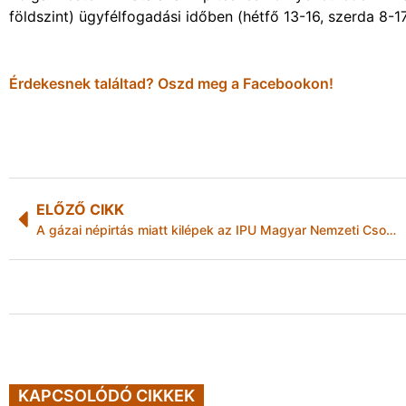
földszint) ügyfélfogadási időben (hétfő 13-16, szerda 8-1
Érdekesnek találtad? Oszd meg a Facebookon!
ELŐZŐ CIKK
A gázai népirtás miatt kilépek az IPU Magyar Nemzeti Csoportjának magyar-izraeli tagozatából
KAPCSOLÓDÓ CIKKEK