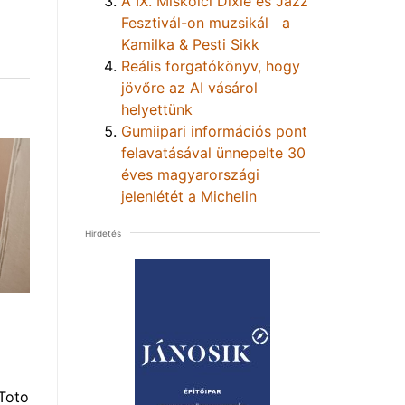
A IX. Miskolci Dixie és Jazz
Fesztivál-on muzsikál a
Kamilka & Pesti Sikk
Reális forgatókönyv, hogy
jövőre az AI vásárol
helyettünk
Gumiipari információs pont
felavatásával ünnepelte 30
éves magyarországi
jelenlétét a Michelin
Hirdetés
Toto