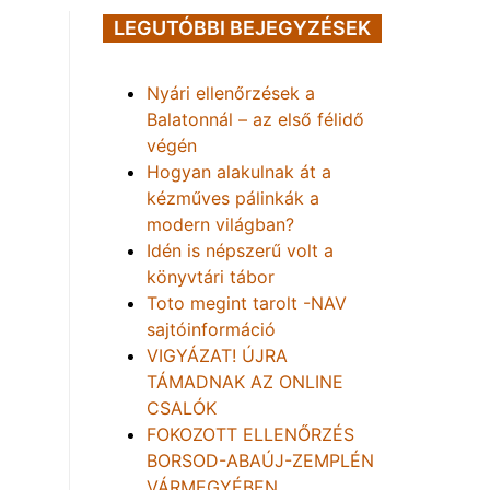
LEGUTÓBBI BEJEGYZÉSEK
Nyári ellenőrzések a
Balatonnál – az első félidő
végén
Hogyan alakulnak át a
kézműves pálinkák a
modern világban?
Idén is népszerű volt a
könyvtári tábor
Toto megint tarolt -NAV
sajtóinformáció
VIGYÁZAT! ÚJRA
TÁMADNAK AZ ONLINE
CSALÓK
FOKOZOTT ELLENŐRZÉS
BORSOD-ABAÚJ-ZEMPLÉN
VÁRMEGYÉBEN