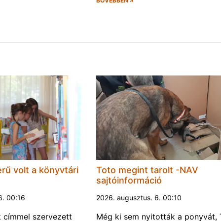
BŐVEBBEN »
rű volt a könyvtári
Toto megint tarolt -NAV
sajtóinformáció
6. 00:16
2026. augusztus. 6. 00:10
k címmel szervezett
Még ki sem nyitották a ponyvát, 