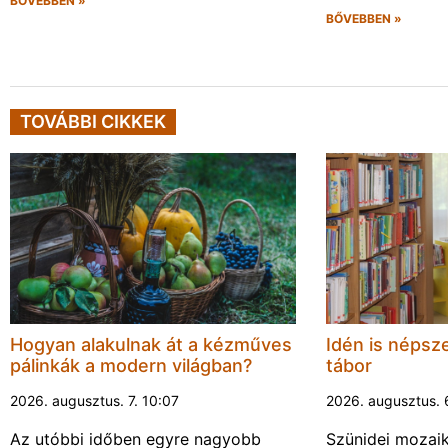
BŐVEBBEN »
BŐVEBBEN »
TOVÁBBI CIKKEK
Hogyan alakulnak át a kézműves
Idén is népsze
pálinkák a modern világban?
tábor
2026. augusztus. 7. 10:07
2026. augusztus. 
Az utóbbi időben egyre nagyobb
Szünidei mozai