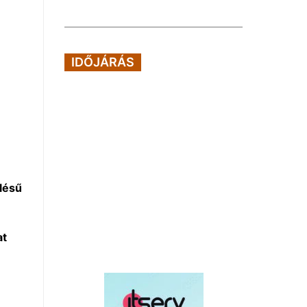
IDŐJÁRÁS
lésű
at