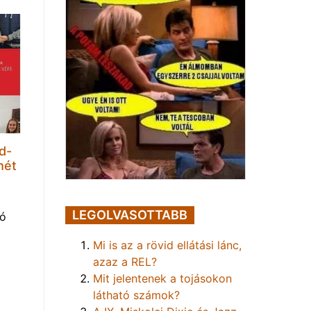
d-
hét
LEGOLVASOTTABB
tó
Mi is az a rövid ellátási lánc,
azaz a REL?
Mit jelentenek a tojásokon
látható számok?