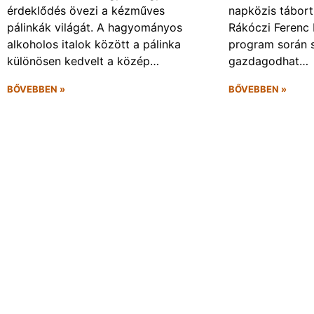
érdeklődés övezi a kézműves
napközis tábort 
pálinkák világát. A hagyományos
Rákóczi Ferenc 
alkoholos italok között a pálinka
program során 
különösen kedvelt a közép…
gazdagodhat…
BŐVEBBEN »
BŐVEBBEN »