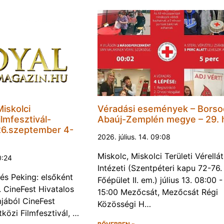
Miskolci
Véradási események – Borso
lmfesztivál-
Abaúj-Zemplén megye – 29. 
6.szeptember 4-
2026. július. 14. 09:08
Miskolc, Miskolci Területi Vérellá
0:24
Intézeti (Szentpéteri kapu 72-76.
és Peking: elsőként
Főépület II. em.) július 13. 08:00 -
. CineFest Hivatalos
15:00 Mezőcsát, Mezőcsát Régi
jából CineFest
Közösségi H…
közi Filmfesztivál, …