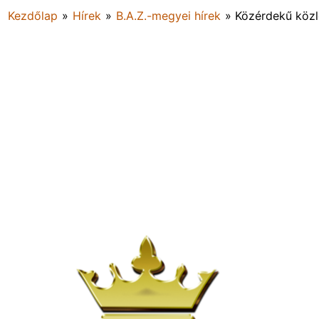
Kezdőlap
»
Hírek
»
B.A.Z.-megyei hírek
»
Közérdekű köz