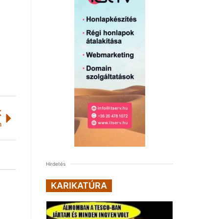
K
n
Hirdetés
KARIKATÚRA