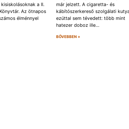
kisiskolásoknak a II.
már jelzett. A cigaretta- és
Könyvtár. Az ötnapos
kábítószerkereső szolgálati kuty
számos élménnyel
ezúttal sem tévedett: több mint
hatezer doboz ille…
BŐVEBBEN »