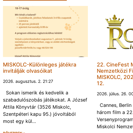
MISKOLC-Különleges játékra
22. CineFest 
invitálják olvasóikat
Nemzetközi Fi
MISKOLC, 202
2026. augusztus. 2. 21:27
12.
Sokan ismerik és kedvelik a
2026. július. 26. 0
szabadulószobás játékokat. A József
Cannes, Berlin 
Attila Könyvtár (3526 Miskolc,
három film a 22
Szentpéteri kapu 95.) jóvoltából
Versenyprogram
most egy kül…
Miskolci Nemzet