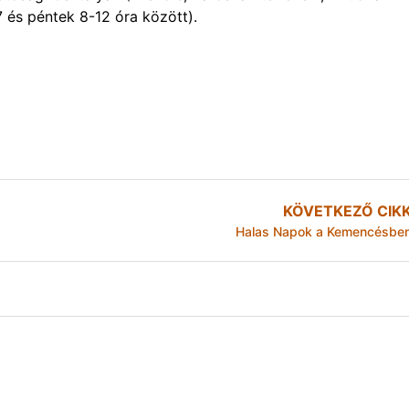
7 és péntek 8-12 óra között).
KÖVETKEZŐ CIK
Halas Napok a Kemencésbe