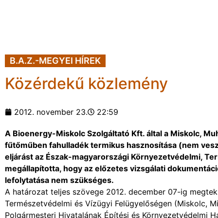
B.A.Z.-MEGYEI HÍREK
Közérdekű közlemény
2012. november 23.
22:59
A Bioenergy-Miskolc Szolgáltató Kft. által a Miskolc, 
fűtőműben fahulladék termikus hasznosítása (nem veszé
eljárást az Észak-magyarországi Környezetvédelmi, Ter
megállapította, hogy az előzetes vizsgálati dokumentác
lefolytatása nem szükséges.
A határozat teljes szövege 2012. december 07-ig megtek
Természetvédelmi és Vízügyi Felügyelőségen (Miskolc, Mi
Polgármesteri Hivatalának Építési és Környezetvédelmi Hat