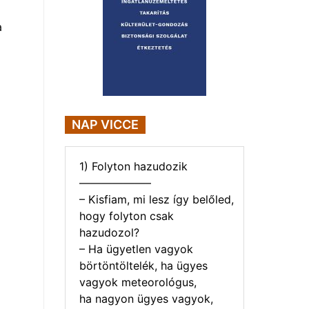
a
NAP VICCE
1) Folyton hazudozik
——————–
– Kisfiam, mi lesz így belőled,
hogy folyton csak
hazudozol?
– Ha ügyetlen vagyok
börtöntöltelék, ha ügyes
vagyok meteorológus,
ha nagyon ügyes vagyok,