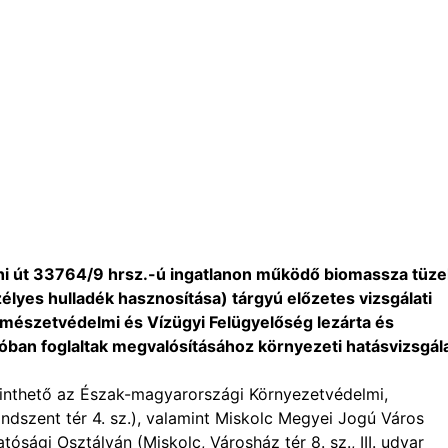
Muhi út 33764/9 hrsz.-ú ingatlanon működő biomassza tüze
lyes hulladék hasznosítása) tárgyú előzetes vizsgálati
mészetvédelmi és Vízügyi Felügyelőség lezárta és
ióban foglaltak megvalósításához környezeti hatásvizsgál
inthető az Észak-magyarországi Környezetvédelmi,
ndszent tér 4. sz.), valamint Miskolc Megyei Jogú Város
ósági Osztályán (Miskolc, Városház tér 8. sz., III. udvar