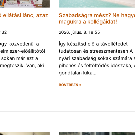
d ellátási lánc, azaz
Szabadságra mész? Ne hagy
magukra a kollégáidat!
0:32
2026. július. 8. 18:55
gy közvetlenül a
Így készítsd elő a távollétedet
lelmiszer-előállítótól
tudatosan és stresszmentesen A
s sokan már ezt a
nyári szabadság sokak számára 
 megteszik. Van, aki
pihenés és feltöltődés időszaka, 
gondtalan kika…
BŐVEBBEN »