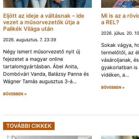
Eljött az ideje a váltásnak – ide
Mi is az a rövi
vezet a műsorvezetők útja a
a REL?
Palikék Világa után
2026. július. 20. 1
2026. augusztus. 7. 23:39
Sokak vágya, ho
Négy ismert műsorvezető nyit új
termelőtől, az é
fejezetet a magyar online
vásároljanak, é
tartalomgyártásban. Ábel Anita,
gyakorlatban is
Dombóvári Vanda, Balázsy Panna és
vidéken, a…
Wágner Tamás augusztus 3-á…
BŐVEBBEN »
BŐVEBBEN »
TOVÁBBI CIKKEK