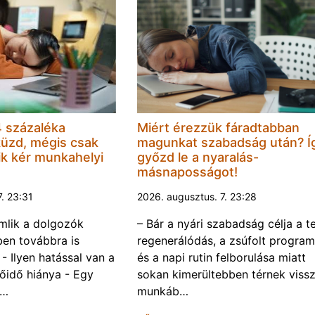
 százaléka
Miért érezzük fáradtabban
küzd, mégis csak
magunkat szabadság után? Í
k kér munkahelyi
győzd le a nyaralás-
másnaposságot!
7. 23:31
2026. augusztus. 7. 23:28
omlik a dolgozók
– Bár a nyári szabadság célja a te
ben továbbra is
regenerálódás, a zsúfolt progra
- Ilyen hatással van a
és a napi rutin felborulása miatt
őidő hiánya - Egy
sokan kimerültebben térnek vissz
f…
munkáb…