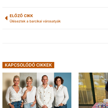
ELŐZŐ CIKK
Üléseztek a barcikai városatyák
KAPCSOLÓDÓ CIKKEK