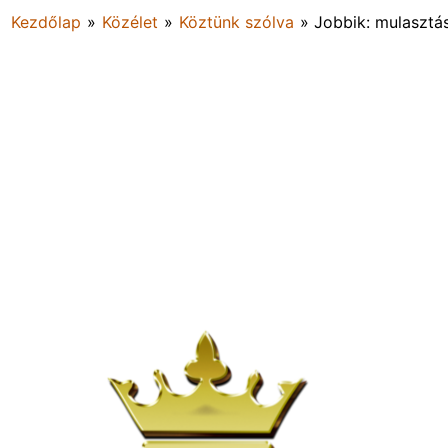
Kezdőlap
»
Közélet
»
Köztünk szólva
»
Jobbik: mulasztá