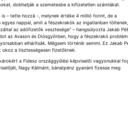
okat, dobhatják a szemetesbe a kifizetetlen számlákat.
 – tette hozzá -, melynek értéke 4 millió forint, de a
en egyes nappal, amit a fészekrakók az ingatlanban töltenek
ezáltal az adófizetők vesztesége” – hangsúlyozta Jakab Pét
madot az Avason és Diósgyőrben, hogy a fészekrakó problé
gyorsabban elhárítsák. Mégsem történik semmi. Ez Jakab P
t okoz a tisztességesen fizetőknek.
károkért a Fidesz országgyűlési képviselői vagyonukkal f
pviselőjét, Nagy Kálmánt, bánatpénz gyanánt fizesse meg