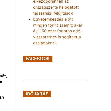
elkezdődhetnek az
országszerte halogatott
társasházi felújítások
Egyetemkezdés előtt
minden forint számít: akár
évi 150 ezer forintos adó-
visszatérítés is segíthet a
családoknak
FACEBOOK
mát,
ta
IDŐJÁRÁS
ban