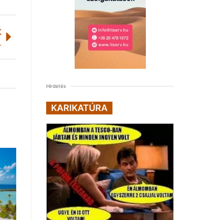
K
…
Hirdetés
KARIKATÚRA