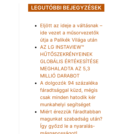
LEGUTÓBBI BEJEGYZÉSEK
Eljött az ideje a váltásnak –
ide vezet a műsorvezetők
útja a Palikék Világa után
AZ LG INSTAVIEW™
HŰTŐSZEKRÉNYEINEK
GLOBÁLIS ÉRTÉKESÍTÉSE
MEGHALADTA AZ 5,3
MILLIÓ DARABOT
A dolgozók 94 százaléka
fáradtsággal küzd, mégis
csak minden hatodik kér
munkahelyi segítséget
Miért érezzük fáradtabban
magunkat szabadság után?
Így győzd le a nyaralás-
másnaposságot!