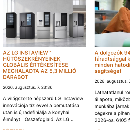
AZ LG INSTAVIEW™
A dolgozók 94
HŰTŐSZEKRÉNYEINEK
fáradtsággal 
GLOBÁLIS ÉRTÉKESÍTÉSE
minden hatodi
MEGHALADTA AZ 5,3 MILLIÓ
segítséget
DARABOT
2026. augusztus. 
2026. augusztus. 7. 23:36
Láthatatlanul r
A világszerte népszerű LG InstaView
állapota, miköz
innovációja tíz évvel a bemutatása
munkába járnak 
után is újradefiniálja a konyhai
cégekre a pihen
élményt Összefoglaló: Az LG …
2026-os, 6105 