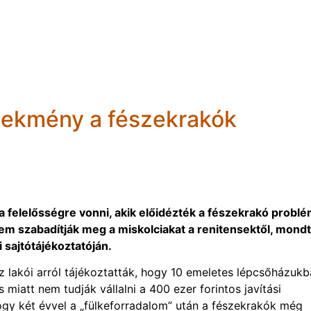
lekmény a fészekrakók
a felelősségre vonni, akik előidézték a fészekrakó problé
sem szabadítják meg a miskolciakat a renitensektől, mond
 sajtótájékoztatóján.
z lakói arról tájékoztatták, hogy 10 emeletes lépcsőházuk
s miatt nem tudják vállalni a 400 ezer forintos javítási
hogy két évvel a „fülkeforradalom” után a fészekrakók még