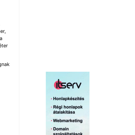
,
er,
ma
éter
ognak