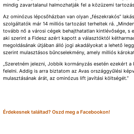
mindig zavartalanul halmozhatják fel a közüzemi tartozás
Az ominózus lépcsőházban van olyan „fészekrakós” lakás is
szolgáltatók már 14 milliós tartozást terheltek rá. „Mind
tovább nő a városi cégek behajthatatlan kintlévősége, s 
aki szerint a Fidesz azért kapott a választóktól kéthar
megoldásának útjában álló jogi akadályokat a lehető leg
szerint mulasztásos bűncselekmény, amely milliós károka
„Szeretném jelezni, Jobbik kormányzás esetén ezekért a 
felelni. Addig is arra biztatom az Avas országgyűlési ké
mulasztásának árát, az ominózus lift javítási költségét.”
Érdekesnek találtad? Oszd meg a Facebookon!