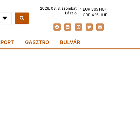
2026. 08. 8. szombat
1 EUR 365 HUF
László
1 GBP 425 HUF
SPORT
GASZTRO
BULVÁR