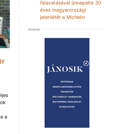
felavatásával ünnepelte 30
éves magyarországi
jelenlétét a Michelin
Hirdetés
gy
ljes
mok
a a