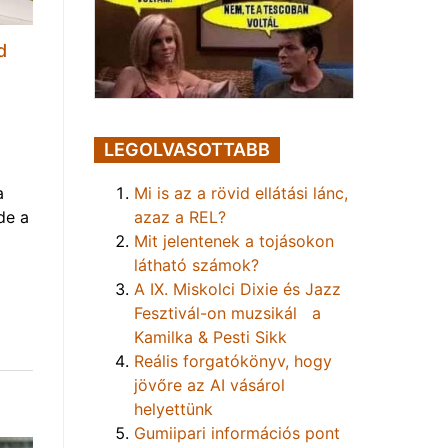
d
LEGOLVASOTTABB
Mi is az a rövid ellátási lánc,
a
azaz a REL?
de a
Mit jelentenek a tojásokon
látható számok?
A IX. Miskolci Dixie és Jazz
Fesztivál-on muzsikál a
Kamilka & Pesti Sikk
Reális forgatókönyv, hogy
jövőre az AI vásárol
helyettünk
Gumiipari információs pont