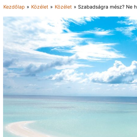
Kezdőlap
»
Közélet
»
Közélet
»
Szabadságra mész? Ne ha