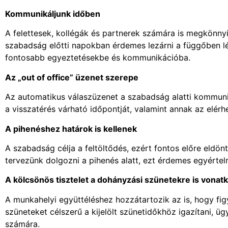
Kommunikáljunk időben
A felettesek, kollégák és partnerek számára is megkönnyít
szabadság előtti napokban érdemes lezárni a függőben lév
fontosabb egyeztetésekbe és kommunikációba.
Az „out of office” üzenet szerepe
Az automatikus válaszüzenet a szabadság alatti kommuni
a visszatérés várható időpontját, valamint annak az elérh
A pihenéshez határok is kellenek
A szabadság célja a feltöltődés, ezért fontos előre eldö
tervezünk dolgozni a pihenés alatt, ezt érdemes egyértel
A kölcsönös tisztelet a dohányzási szünetekre is vonat
A munkahelyi együttéléshez hozzátartozik az is, hogy fi
szüneteket célszerű a kijelölt szünetidőkhöz igazítani, üg
számára.