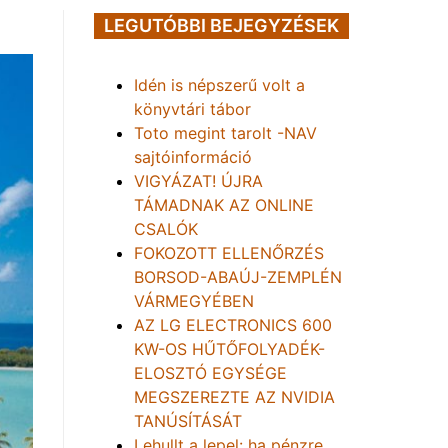
LEGUTÓBBI BEJEGYZÉSEK
Idén is népszerű volt a
könyvtári tábor
Toto megint tarolt -NAV
sajtóinformáció
VIGYÁZAT! ÚJRA
TÁMADNAK AZ ONLINE
CSALÓK
FOKOZOTT ELLENŐRZÉS
BORSOD-ABAÚJ-ZEMPLÉN
VÁRMEGYÉBEN
AZ LG ELECTRONICS 600
KW-OS HŰTŐFOLYADÉK-
ELOSZTÓ EGYSÉGE
MEGSZEREZTE AZ NVIDIA
TANÚSÍTÁSÁT
Lehullt a lepel: ha pénzre