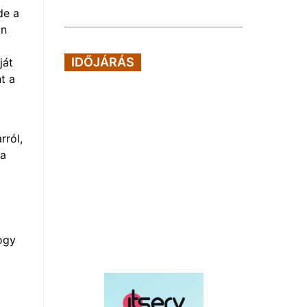
de a
an
IDŐJÁRÁS
ját
nt a
rról,
 a
ogy