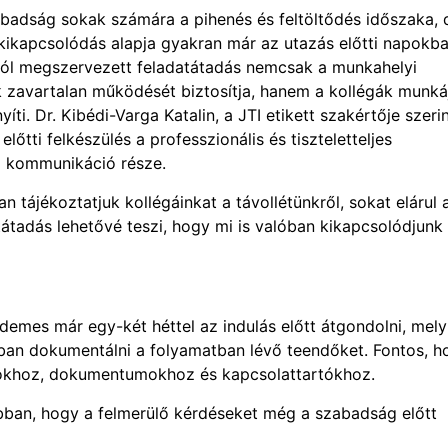
abadság sokak számára a pihenés és feltöltődés időszaka, 
kikapcsolódás alapja gyakran már az utazás előtti napokb
 jól megszervezett feladatátadás nemcsak a munkahelyi
 zavartalan működését biztosítja, hanem a kollégák munká
íti. Dr. Kibédi-Varga Katalin, a JTI etikett szakértője szeri
lőtti felkészülés a professzionális és tiszteletteljes
 kommunikáció része.
n tájékoztatjuk kollégáinkat a távollétünkről, sokat elárul a
atátadás lehetővé teszi, hogy mi is valóban kikapcsolódjunk
rdemes már egy-két héttel az indulás előtt átgondolni, mely
mában dokumentálni a folyamatban lévő teendőket. Fontos, h
ciókhoz, dokumentumokhoz és kapcsolattartókhoz.
bban, hogy a felmerülő kérdéseket még a szabadság előtt