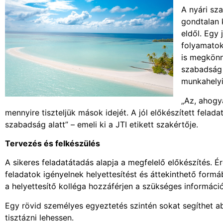
A nyári sz
gondtalan 
eldől. Egy
folyamatok
is megkönny
szabadság e
munkahelyi
„Az, ahogya
mennyire tiszteljük mások idejét. A jól előkészített felad
szabadság alatt” – emeli ki a JTI etikett szakértője.
Tervezés és felkészülés
A sikeres feladatátadás alapja a megfelelő előkészítés. É
feladatok igényelnek helyettesítést és áttekinthető for
a helyettesítő kolléga hozzáférjen a szükséges informá
Egy rövid személyes egyeztetés szintén sokat segíthet a
tisztázni lehessen.