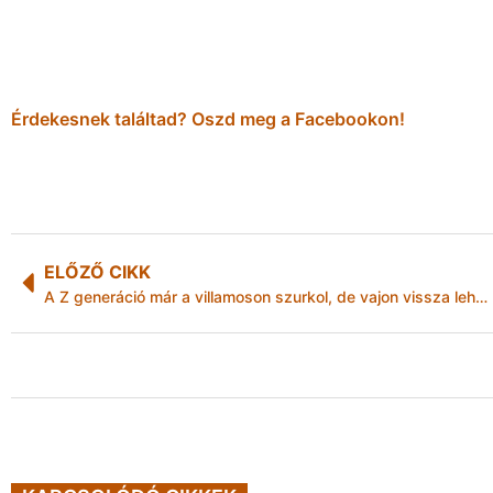
Érdekesnek találtad? Oszd meg a Facebookon!
ELŐZŐ CIKK
A Z generáció már a villamoson szurkol, de vajon vissza lehet csábítani őket a kanapék elé? Az LG válaszol a modern sportfogyasztás kihívásaira