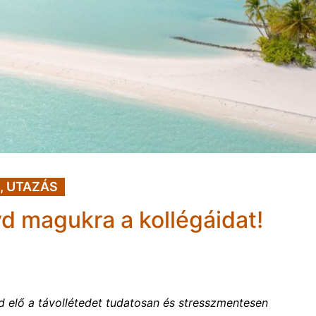
,
UTAZÁS
 magukra a kollégáidat!
sd elő a távollétedet tudatosan és stresszmentesen