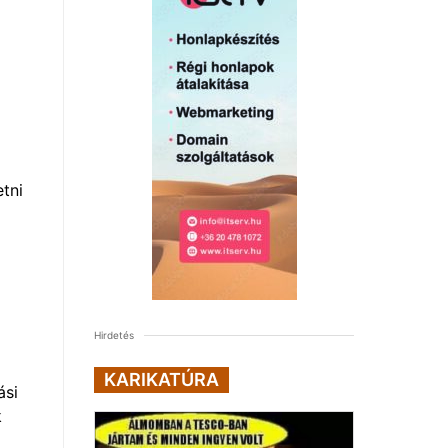
tni
Hirdetés
KARIKATÚRA
ási
k