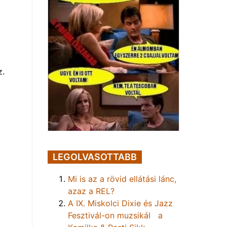
z.
LEGOLVASOTTABB
Mi is az a rövid ellátási lánc,
azaz a REL?
A IX. Miskolci Dixie és Jazz
Fesztivál-on muzsikál a