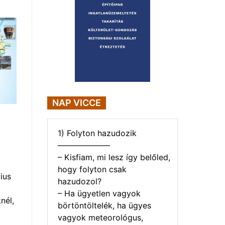
NAP VICCE
1) Folyton hazudozik
——————–
– Kisfiam, mi lesz így belőled,
hogy folyton csak
ius
hazudozol?
– Ha ügyetlen vagyok
nél,
börtöntöltelék, ha ügyes
vagyok meteorológus,