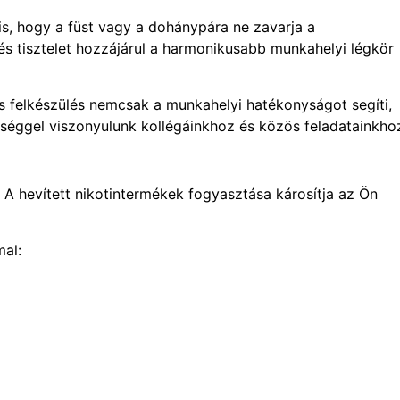
is, hogy a füst vagy a dohánypára ne zavarja a
s tisztelet hozzájárul a harmonikusabb munkahelyi légkör
tos felkészülés nemcsak a munkahelyi hatékonyságot segíti,
ősséggel viszonyulunk kollégáinkhoz és közös feladatainkho
 A hevített nikotintermékek fogyasztása károsítja az Ön
mal: