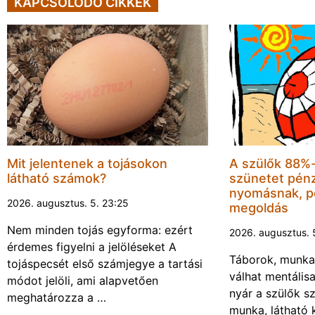
KAPCSOLÓDÓ CIKKEK
Mit jelentenek a tojásokon
A szülők 88%-a
látható számok?
szünetet pénz
nyomásnak, pe
2026. augusztus. 5. 23:25
megoldás
Nem minden tojás egyforma: ezért
2026. augusztus. 
érdemes figyelni a jelöléseket A
Táborok, munka,
tojáspecsét első számjegye a tartási
válhat mentális
módot jelöli, ami alapvetően
nyár a szülők s
meghatározza a …
munka, látható k