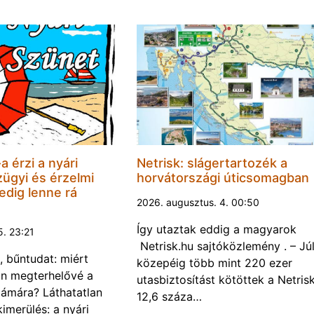
 érzi a nyári
Netrisk: slágertartozék a
ügyi és érzelmi
horvátországi úticsomagban
dig lenne rá
2026. augusztus. 4. 00:50
Így utaztak eddig a magyarok
5. 23:21
Netrisk.hu sajtóközlemény . – Júl
 bűntudat: miért
közepéig több mint 220 ezer
an megterhelővé a
utasbiztosítást kötöttek a Netrisk
zámára? Láthatatlan
12,6 száza…
imerülés: a nyári