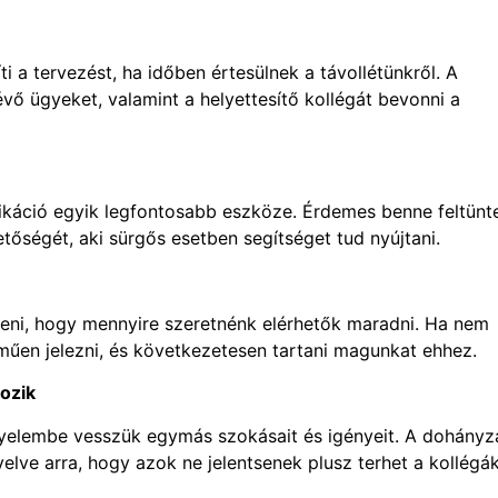
i a tervezést, ha időben értesülnek a távollétünkről. A
ő ügyeket, valamint a helyettesítő kollégát bevonni a
káció egyik legfontosabb eszköze. Érdemes benne feltünte
etőségét, aki sürgős esetben segítséget tud nyújtani.
nteni, hogy mennyire szeretnénk elérhetők maradni. Ha nem
műen jelezni, és következetesen tartani magunkat ehhez.
kozik
gyelembe vesszük egymás szokásait és igényeit. A dohányz
yelve arra, hogy azok ne jelentsenek plusz terhet a kollégá