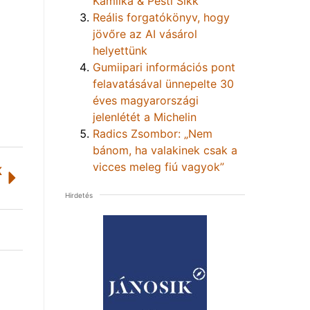
Kamilka & Pesti Sikk
Reális forgatókönyv, hogy
jövőre az AI vásárol
helyettünk
Gumiipari információs pont
felavatásával ünnepelte 30
éves magyarországi
jelenlétét a Michelin
Radics Zsombor: „Nem
bánom, ha valakinek csak a
vicces meleg fiú vagyok”
K
Hirdetés