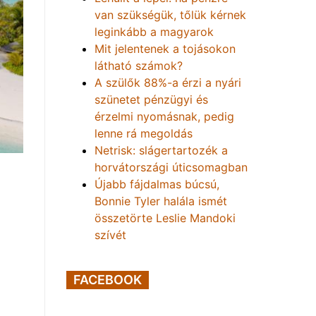
van szükségük, tőlük kérnek
leginkább a magyarok
Mit jelentenek a tojásokon
látható számok?
A szülők 88%-a érzi a nyári
szünetet pénzügyi és
érzelmi nyomásnak, pedig
lenne rá megoldás
Netrisk: slágertartozék a
horvátországi úticsomagban
Újabb fájdalmas búcsú,
Bonnie Tyler halála ismét
összetörte Leslie Mandoki
szívét
FACEBOOK