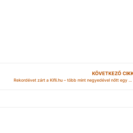
KÖVETKEZŐ CIK
Rekordévet zárt a Kifli.hu – több mint negyedével nőtt egy év alatt az online szupermarket