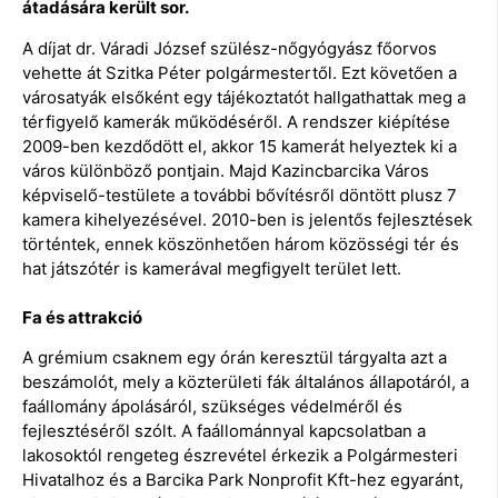
átadására került sor.
A díjat dr. Váradi József szülész-nőgyógyász főorvos
vehette át Szitka Péter polgármestertől. Ezt követően a
városatyák elsőként egy tájékoztatót hallgathattak meg a
térfigyelő kamerák működéséről. A rendszer kiépítése
2009-ben kezdődött el, akkor 15 kamerát helyeztek ki a
város különböző pontjain. Majd Kazincbarcika Város
képviselő-testülete a további bővítésről döntött plusz 7
kamera kihelyezésével. 2010-ben is jelentős fejlesztések
történtek, ennek köszönhetően három közösségi tér és
hat játszótér is kamerával megfigyelt terület lett.
Fa és attrakció
A grémium csaknem egy órán keresztül tárgyalta azt a
beszámolót, mely a közterületi fák általános állapotáról, a
faállomány ápolásáról, szükséges védelméről és
fejlesztéséről szólt. A faállománnyal kapcsolatban a
lakosoktól rengeteg észrevétel érkezik a Polgármesteri
Hivatalhoz és a Barcika Park Nonprofit Kft-hez egyaránt,