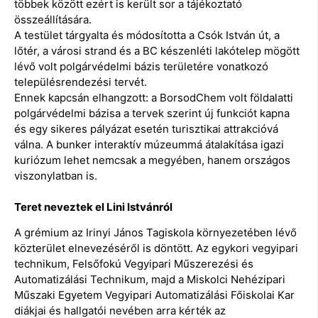
többek között ezért is került sor a tájékoztató
összeállítására.
A testület tárgyalta és módosította a Csók István út, a
lőtér, a városi strand és a BC készenléti lakótelep mögött
lévő volt polgárvédelmi bázis területére vonatkozó
településrendezési tervét.
Ennek kapcsán elhangzott: a BorsodChem volt földalatti
polgárvédelmi bázisa a tervek szerint új funkciót kapna
és egy sikeres pályázat esetén turisztikai attrakcióvá
válna. A bunker interaktív múzeummá átalakítása igazi
kuriózum lehet nemcsak a megyében, hanem országos
viszonylatban is.
Teret neveztek el Lini Istvánról
A grémium az Irinyi János Tagiskola környezetében lévő
közterület elnevezéséről is döntött. Az egykori vegyipari
technikum, Felsőfokú Vegyipari Műszerezési és
Automatizálási Technikum, majd a Miskolci Nehézipari
Műszaki Egyetem Vegyipari Automatizálási Főiskolai Kar
diákjai és hallgatói nevében arra kérték az