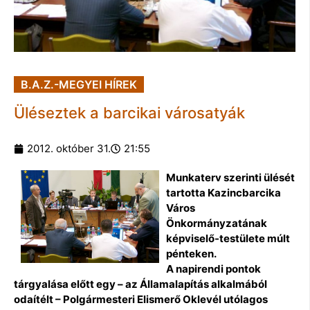
B.A.Z.-MEGYEI HÍREK
Üléseztek a barcikai városatyák
2012. október 31.
21:55
Munkaterv szerinti ülését
tartotta Kazincbarcika
Város
Önkormányzatának
képviselő-testülete múlt
pénteken.
A napirendi pontok
tárgyalása előtt egy – az Államalapítás alkalmából
odaítélt – Polgármesteri Elismerő Oklevél utólagos