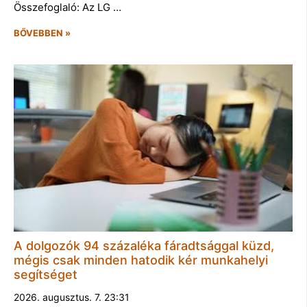
Összefoglaló: Az LG …
BŐVEBBEN »
A dolgozók 94 százaléka fáradtsággal küzd,
mégis csak minden hatodik kér munkahelyi
segítséget
2026. augusztus. 7. 23:31