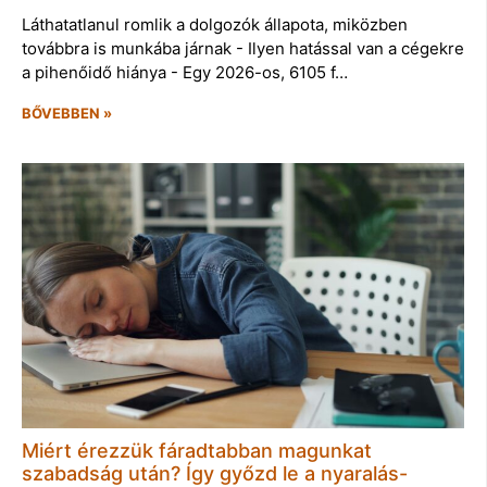
Láthatatlanul romlik a dolgozók állapota, miközben
továbbra is munkába járnak - Ilyen hatással van a cégekre
a pihenőidő hiánya - Egy 2026-os, 6105 f…
BŐVEBBEN »
Miért érezzük fáradtabban magunkat
szabadság után? Így győzd le a nyaralás-