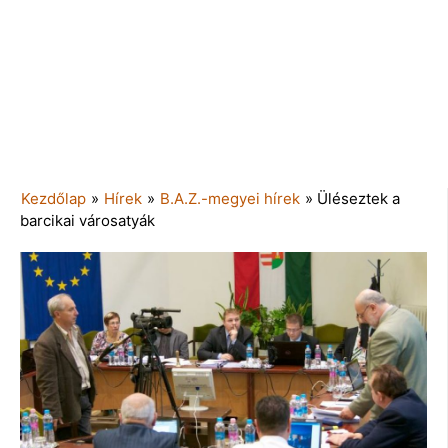
Kezdőlap
»
Hírek
»
B.A.Z.-megyei hírek
»
Üléseztek a
barcikai városatyák