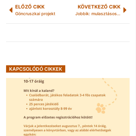
ELŐZŐ CIKK
KÖVETKEZŐ CIKK
Göncruszkai projekt
Jobbik: mulasztásos bűncselekmény a fészekrakók elmaradt kilakoltatása
KAPCSOLÓDÓ CIKKEK