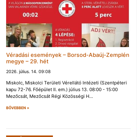
Véradási események – Borsod-Abaúj-Zemplén
megye – 29. hét
2026. július. 14. 09:08
Miskolc, Miskolci Területi Vérellátó Intézeti (Szentpéteri
kapu 72-76. Főépület II. em.) július 13. 08:00 - 15:00
Mezőcsát, Mezőcsát Régi Közösségi H…
BŐVEBBEN »