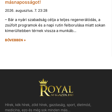
másnaposságot!
2026. augusztus. 7. 23:28
– Bár a nyári szabadság célja a teljes regenerálódás, a
zsúfolt programok és a napi rutin felborulása miatt sokan
kimerültebben térnek vissza a munkáb…
BŐVEBBEN »
Hírek, kék hírek, zöld hírek, gazdaság, sport, életmód,
medicina, ezo és még sok minden más…