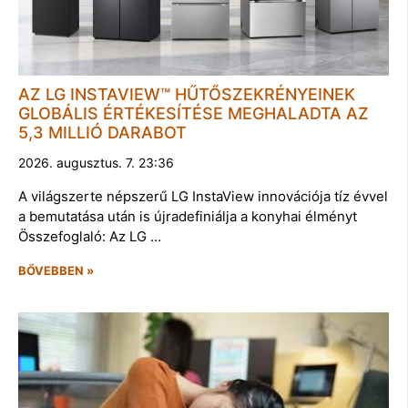
AZ LG INSTAVIEW™ HŰTŐSZEKRÉNYEINEK
GLOBÁLIS ÉRTÉKESÍTÉSE MEGHALADTA AZ
5,3 MILLIÓ DARABOT
2026. augusztus. 7. 23:36
A világszerte népszerű LG InstaView innovációja tíz évvel
a bemutatása után is újradefiniálja a konyhai élményt
Összefoglaló: Az LG …
BŐVEBBEN »