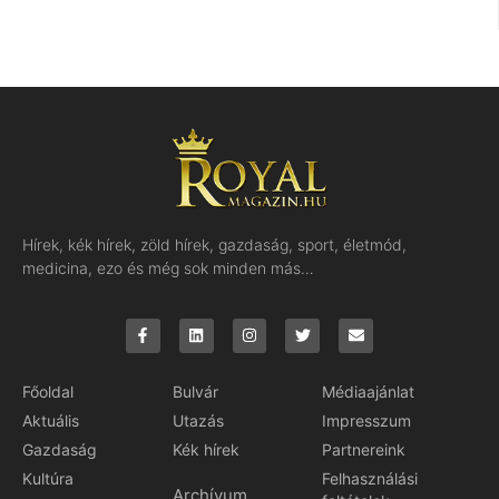
Hírek, kék hírek, zöld hírek, gazdaság, sport, életmód,
medicina, ezo és még sok minden más…
Főoldal
Bulvár
Médiaajánlat
Aktuális
Utazás
Impresszum
Gazdaság
Kék hírek
Partnereink
Kultúra
Felhasználási
Archívum