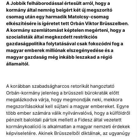
A Jobbik felháborodással értesült arról, hogy a
kormány által nemrég beígért két új megszorító
csomag után egy harmadik Matolcsy-csomag
elkészítésére is ígéretet tett Orbán Viktor Brüsszelben.
A kormány szemlátomást képtelen megérteni, hogy a
szocialisták által megkezdett restrikciós
gazdaságpolitika folytatásával csak fokozódni fog a
magyar emberek milliónak elszegényedése és a
magyar gazdaság még inkább leszakad a régió
államaitól.
A korábban szabadságharcos retorikát hangoztató
Orbán-kormány jelenleg a brüsszeli bürokraták előtt
megalázkodva várja, hogy megmondják neki, mekkora
megszorításokkal kell sújtani a magyar embereket. Egyre
több ember számára válik nyilvánvalóvá, hogy a külföldről
pénzelt baloldali pártok mellett a Fidesz által vezetett
kormánykoalíció is alkalmatlan a magyar nemzeti érdekek
képviseletére. Akinek Brüsszelből diktálnak, az ugyanúgy