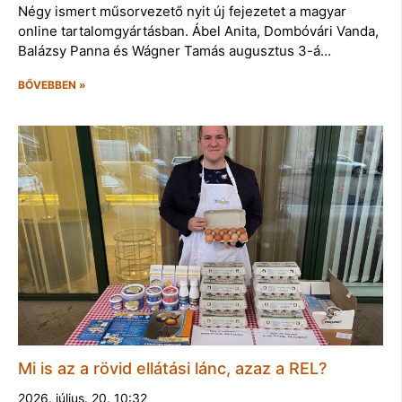
Négy ismert műsorvezető nyit új fejezetet a magyar
online tartalomgyártásban. Ábel Anita, Dombóvári Vanda,
Balázsy Panna és Wágner Tamás augusztus 3-á…
BŐVEBBEN »
Mi is az a rövid ellátási lánc, azaz a REL?
2026. július. 20. 10:32