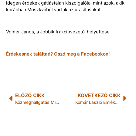
idegen érdekek gátlástalan kiszolgálója, mint azok, akik
korábban Moszkvából várták az utasításokat.
Volner János, a Jobbik frakcióvezető-helyettese
Érdekesnek találtad? Oszd meg a Facebookon!
ELŐZŐ CIKK
KÖVETKEZŐ CIKK
Közmeghallgatás Miskolcon
Komár László Emlékműsor (2008-ból)