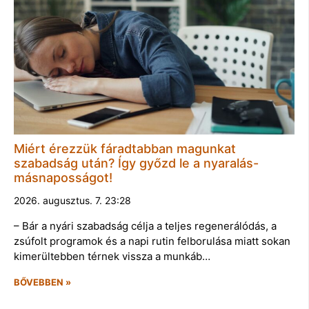
Miért érezzük fáradtabban magunkat
szabadság után? Így győzd le a nyaralás-
másnaposságot!
2026. augusztus. 7. 23:28
– Bár a nyári szabadság célja a teljes regenerálódás, a
zsúfolt programok és a napi rutin felborulása miatt sokan
kimerültebben térnek vissza a munkáb…
BŐVEBBEN »