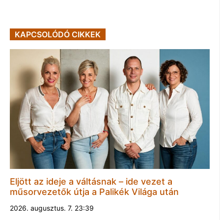
KAPCSOLÓDÓ CIKKEK
Eljött az ideje a váltásnak – ide vezet a
műsorvezetők útja a Palikék Világa után
2026. augusztus. 7. 23:39