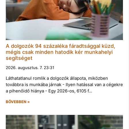
A dolgozók 94 százaléka fáradtsággal küzd,
mégis csak minden hatodik kér munkahelyi
segítséget
2026. augusztus. 7. 23:31
Láthatatlanul romlik a dolgozók állapota, miközben
továbbra is munkába járnak - Ilyen hatással van a cégekre
a pihenőidő hiánya - Egy 2026-os, 6105 f…
BŐVEBBEN »