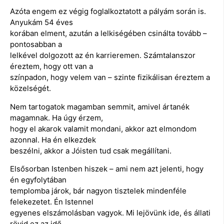
Azóta engem ez végig foglalkoztatott a pályám során is.
Anyukám 54 éves
korában elment, azután a lelkiségében csinálta tovább –
pontosabban a
lelkével dolgozott az én karrieremen. Számtalanszor
éreztem, hogy ott van a
színpadon, hogy velem van – szinte fizikálisan éreztem a
közelségét.
Nem tartogatok magamban semmit, amivel ártanék
magamnak. Ha úgy érzem,
hogy el akarok valamit mondani, akkor azt elmondom
azonnal. Ha én elkezdek
beszélni, akkor a Jóisten tud csak megállítani.
Elsősorban Istenben hiszek – ami nem azt jelenti, hogy
én egyfolytában
templomba járok, bár nagyon tisztelek mindenféle
felekezetet. Én Istennel
egyenes elszámolásban vagyok. Mi lejövünk ide, és állati
rövid ez az idő.