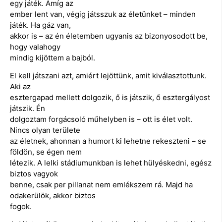
egy játék. Amíg az
ember lent van, végig játsszuk az életünket – minden
játék. Ha gáz van,
akkor is – az én életemben ugyanis az bizonyosodott be,
hogy valahogy
mindig kijöttem a bajból.
El kell játszani azt, amiért lejöttünk, amit kiválasztottunk.
Aki az
esztergapad mellett dolgozik, ő is játszik, ő esztergályost
játszik. Én
dolgoztam forgácsoló műhelyben is – ott is élet volt.
Nincs olyan területe
az életnek, ahonnan a humort ki lehetne rekeszteni – se
földön, se égen nem
létezik. A lelki stádiumunkban is lehet hülyéskedni, egész
biztos vagyok
benne, csak per pillanat nem emlékszem rá. Majd ha
odakerülök, akkor biztos
fogok.