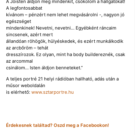
A Jóisten áldjon meg mindenkit, csókolom a hallgatókat!
A legfontosabbat
kívánom – pénzért nem lehet megvásárolni -, nagyon jó
egészséget
mindenkinek! Nevetni, nevetni… Egyébként ráncaim
sincsenek, azért mert
állandóan röhögök, hülyéskedek, és ezért munkálkodik
az arcbőröm – tehát
dresszírozok. Ez olyan, mint ha body buildereznék, csak
az arcommal
csinálom… Isten áldjon benneteket.”
A teljes portré 21 helyi rádióban hallható, adás után a
műsor weboldalán
is elérhető:
www.sztarportre.hu
Érdekesnek találtad? Oszd meg a Facebookon!