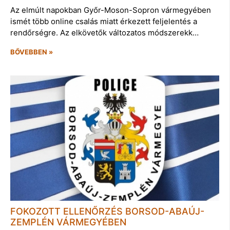
Az elmúlt napokban Győr-Moson-Sopron vármegyében
ismét több online csalás miatt érkezett feljelentés a
rendőrségre. Az elkövetők változatos módszerekk…
BŐVEBBEN »
FOKOZOTT ELLENŐRZÉS BORSOD-ABAÚJ-
ZEMPLÉN VÁRMEGYÉBEN