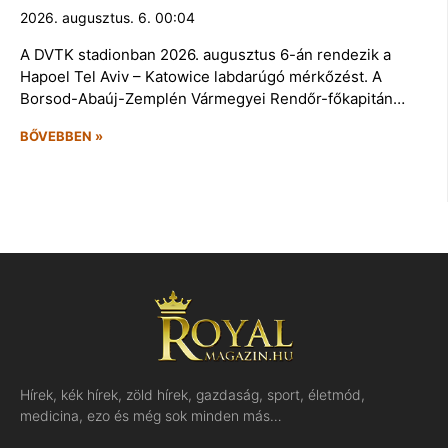
2026. augusztus. 6. 00:04
A DVTK stadionban 2026. augusztus 6-án rendezik a
Hapoel Tel Aviv – Katowice labdarúgó mérkőzést. A
Borsod-Abaúj-Zemplén Vármegyei Rendőr-főkapitán…
BŐVEBBEN »
Hírek, kék hírek, zöld hírek, gazdaság, sport, életmód,
medicina, ezo és még sok minden más…