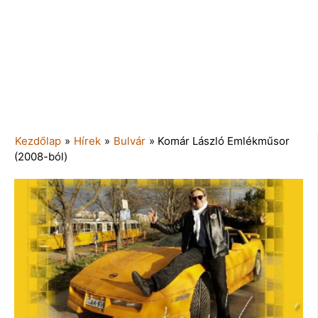
Kezdőlap
»
Hírek
»
Bulvár
»
Komár László Emlékműsor
(2008-ból)