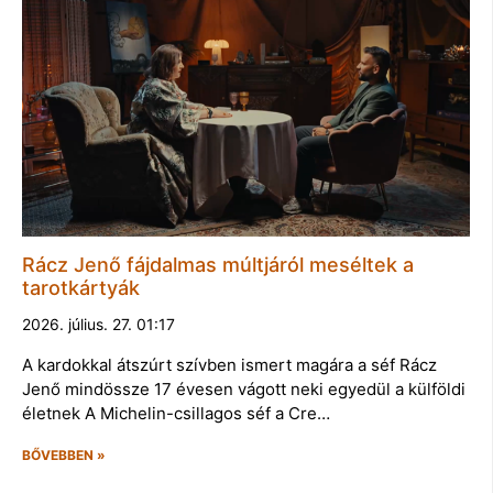
Rácz Jenő fájdalmas múltjáról meséltek a
tarotkártyák
2026. július. 27. 01:17
A kardokkal átszúrt szívben ismert magára a séf Rácz
Jenő mindössze 17 évesen vágott neki egyedül a külföldi
életnek A Michelin-csillagos séf a Cre…
BŐVEBBEN »