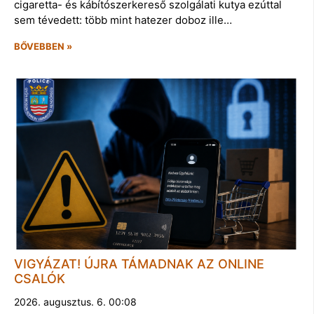
cigaretta- és kábítószerkereső szolgálati kutya ezúttal
sem tévedett: több mint hatezer doboz ille…
BŐVEBBEN »
VIGYÁZAT! ÚJRA TÁMADNAK AZ ONLINE
CSALÓK
2026. augusztus. 6. 00:08