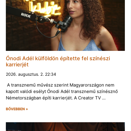
Ónodi Adél külföldön építette fel színészi
karrierjét
2026. augusztus. 2. 22:34
A transznemű művész szerint Magyarországon nem
kapott valódi esélyt Ónodi Adél transznemű színésznő
Németországban építi karrierjét. A Creator TV …
BŐVEBBEN »