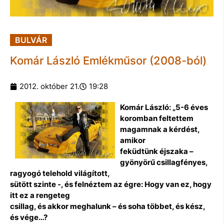
BULVÁR
Komár László Emlékműsor (2008-ból)
2012. október 21.
19:28
Komár László: „5-6 éves
koromban feltettem
magamnak a kérdést,
amikor
feküdtünk éjszaka –
gyönyörű csillagfényes,
ragyogó telehold világított,
sütött szinte -, és felnéztem az égre: Hogy van ez, hogy
itt ez a rengeteg
csillag, és akkor meghalunk – és soha többet, és kész,
és vége…?