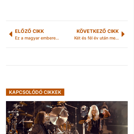
ELŐZŐ CIKK
KÖVETKEZŐ CIKK
Ez a magyar emberek bőrére megy: az EU által kért újabb megszorításokat is szolgai módon teljesíti a kormány
Két és fél év után megjelent Magyar Rózsa második nagylemeze
KAPCSOLÓDÓ CIKKEK