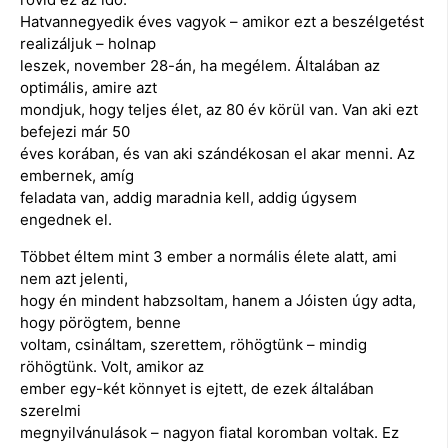
Hatvannegyedik éves vagyok – amikor ezt a beszélgetést
realizáljuk – holnap
leszek, november 28-án, ha megélem. Általában az
optimális, amire azt
mondjuk, hogy teljes élet, az 80 év körül van. Van aki ezt
befejezi már 50
éves korában, és van aki szándékosan el akar menni. Az
embernek, amíg
feladata van, addig maradnia kell, addig úgysem
engednek el.
Többet éltem mint 3 ember a normális élete alatt, ami
nem azt jelenti,
hogy én mindent habzsoltam, hanem a Jóisten úgy adta,
hogy pörögtem, benne
voltam, csináltam, szerettem, röhögtünk – mindig
röhögtünk. Volt, amikor az
ember egy-két könnyet is ejtett, de ezek általában
szerelmi
megnyilvánulások – nagyon fiatal koromban voltak. Ez