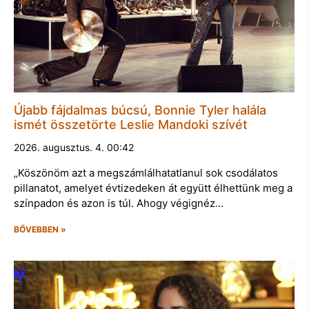
Újabb fájdalmas búcsú, Bonnie Tyler halála
ismét összetörte Leslie Mandoki szívét
2026. augusztus. 4. 00:42
„Köszönöm azt a megszámlálhatatlanul sok csodálatos
pillanatot, amelyet évtizedeken át együtt élhettünk meg a
színpadon és azon is túl. Ahogy végignéz…
BŐVEBBEN »