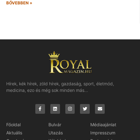
BŐVEBBEN »
Hírek, kék hírek, zöld hírek, gazdaság, sport, életmód,
medicina, ezo és még sok minden más…
Főoldal
Bulvár
Médiaajánlat
Aktuális
Utazás
Impresszum