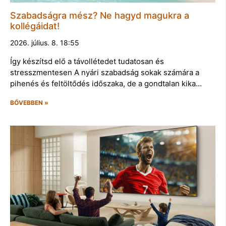
Szabadságra mész? Ne hagyd magukra a
kollégáidat!
2026. július. 8. 18:55
Így készítsd elő a távollétedet tudatosan és
stresszmentesen A nyári szabadság sokak számára a
pihenés és feltöltődés időszaka, de a gondtalan kika…
BŐVEBBEN »