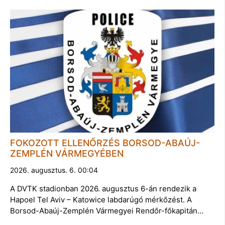
FOKOZOTT ELLENŐRZÉS BORSOD-ABAÚJ-
ZEMPLÉN VÁRMEGYÉBEN
2026. augusztus. 6. 00:04
A DVTK stadionban 2026. augusztus 6-án rendezik a
Hapoel Tel Aviv – Katowice labdarúgó mérkőzést. A
Borsod-Abaúj-Zemplén Vármegyei Rendőr-főkapitán…