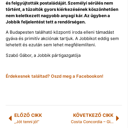
és felgyújtották postaládáját. Személyi sérülés nem
történt, a tűzoltók gyors kiérkezésének köszönhetően
nem keletkezett nagyobb anyagi kár. Az ügyben a
Jobbik feljelentést tett a rendőrségen.
A Budapesten található központi iroda elleni támadást
gyáva és primitív akciónak tartjuk. A Jobbikot eddig sem
lehetett és ezután sem lehet megfélemlíteni.
Szabó Gábor, a Jobbik pártigazgatója
Érdekesnek találtad? Oszd meg a Facebookon!
ELŐZŐ CIKK
KÖVETKEZŐ CIKK
„Jót tenni jó!”
Costa Concordia – Giglio szigete kártérítést követel a hajótársaságtól