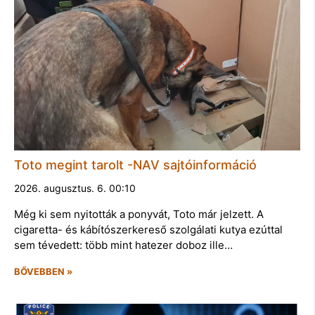
Toto megint tarolt -NAV sajtóinformáció
2026. augusztus. 6. 00:10
Még ki sem nyitották a ponyvát, Toto már jelzett. A
cigaretta- és kábítószerkereső szolgálati kutya ezúttal
sem tévedett: több mint hatezer doboz ille…
BŐVEBBEN »