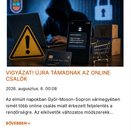
VIGYÁZAT! ÚJRA TÁMADNAK AZ ONLINE
CSALÓK
2026. augusztus. 6. 00:08
Az elmúlt napokban Győr-Moson-Sopron vármegyében
ismét több online csalás miatt érkezett feljelentés a
rendőrségre. Az elkövetők változatos módszerekk…
BŐVEBBEN »