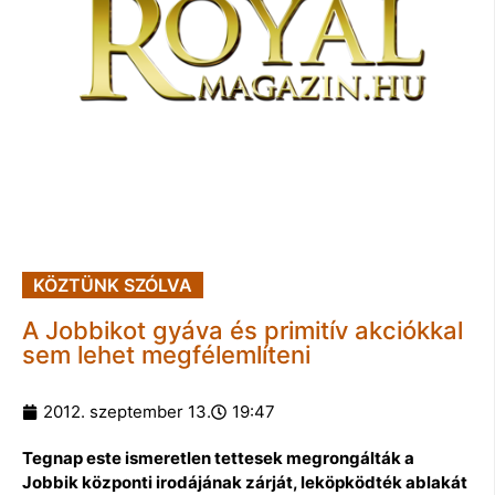
KÖZTÜNK SZÓLVA
A Jobbikot gyáva és primitív akciókkal
sem lehet megfélemlíteni
2012. szeptember 13.
19:47
Tegnap este ismeretlen tettesek megrongálták a
Jobbik központi irodájának zárját, leköpködték ablakát