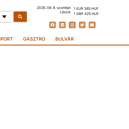
2026. 08. 8. szombat
1 EUR 365 HUF
László
1 GBP 425 HUF
SPORT
GASZTRO
BULVÁR