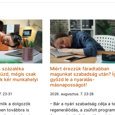
 százaléka
Miért érezzük fáradtabban
küzd, mégis csak
magunkat szabadság után? Í
k kér munkahelyi
győzd le a nyaralás-
másnaposságot!
7. 23:31
2026. augusztus. 7. 23:28
omlik a dolgozók
– Bár a nyári szabadság célja a te
ben továbbra is
regenerálódás, a zsúfolt progra