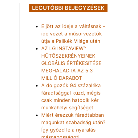
LEGUTÓBBI BEJEGYZÉSEK
Eljött az ideje a váltásnak –
ide vezet a műsorvezetők
útja a Palikék Világa után
AZ LG INSTAVIEW™
HŰTŐSZEKRÉNYEINEK
GLOBÁLIS ÉRTÉKESÍTÉSE
MEGHALADTA AZ 5,3
MILLIÓ DARABOT
A dolgozók 94 százaléka
fáradtsággal küzd, mégis
csak minden hatodik kér
munkahelyi segítséget
Miért érezzük fáradtabban
magunkat szabadság után?
Így győzd le a nyaralás-
másnaposságot!