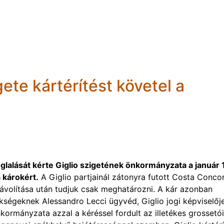
ete kártérítést követel a
glalását kérte Giglio szigetének önkormányzata a január 
 károkért.
A Giglio partjainál zátonyra futott Costa Conco
ltávolítása után tudjuk csak meghatározni. A kár azonban
kségeknek Alessandro Lecci ügyvéd, Giglio jogi képviselője
kormányzata azzal a kéréssel fordult az illetékes grossetói