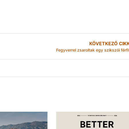
KÖVETKEZŐ CIK
Fegyverrel zsaroltak egy szikszói férfi