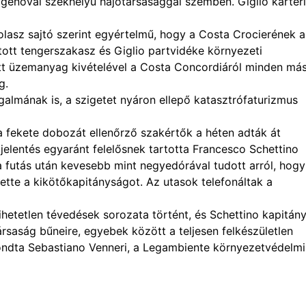
e, genovai székhelyű hajótársasággal szemben. Giglio kártérí
olasz sajtó szerint egyértelmű, hogy a Costa Crocierének a
tott tengerszakasz és Giglio partvidéke környezeti
ított üzemanyag kivételével a Costa Concordiáról minden má
g.
almának is, a szigetet nyáron ellepő katasztrófaturizmus
ia fekete dobozát ellenőrző szakértők a héten adták át
 jelentés egyaránt felelősnek tartotta Francesco Schettino
a futás után kevesebb mint negyedórával tudott arról, hogy
ette a kikötőkapitányságot. Az utasok telefonáltak a
hetetlen tévedések sorozata történt, és Schettino kapitány
társaság bűneire, egyebek között a teljesen felkészületlen
mondta Sebastiano Venneri, a Legambiente környezetvédelmi