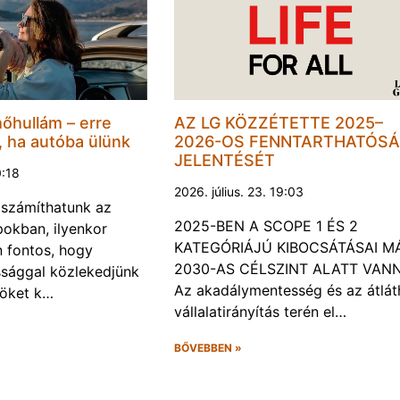
hőhullám – erre
AZ LG KÖZZÉTETTE 2025–
, ha autóba ülünk
2026-OS FENNTARTHATÓSÁ
JELENTÉSÉT
0:18
2026. július. 23. 19:03
a számíthatunk az
2025-BEN A SCOPE 1 ÉS 2
okban, ilyenkor
KATEGÓRIÁJÚ KIBOCSÁTÁSAI M
 fontos, hogy
2030-AS CÉLSZINT ALATT VAN
ssággal közlekedjünk
Az akadálymentesség és az átlát
röket k…
vállalatirányítás terén el…
BŐVEBBEN »