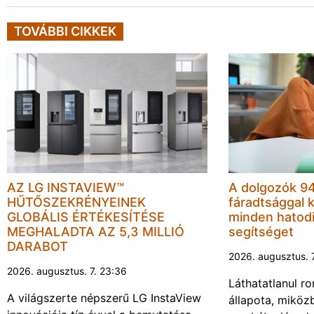
TOVÁBBI CIKKEK
AZ LG INSTAVIEW™
A dolgozók 94
HŰTŐSZEKRÉNYEINEK
fáradtsággal 
GLOBÁLIS ÉRTÉKESÍTÉSE
minden hatodi
MEGHALADTA AZ 5,3 MILLIÓ
segítséget
DARABOT
2026. augusztus. 
2026. augusztus. 7. 23:36
Láthatatlanul r
A világszerte népszerű LG InstaView
állapota, miköz