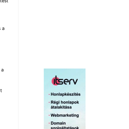
tést
s a
 a
t