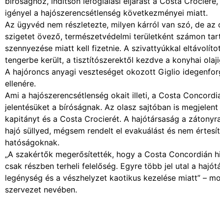
bírósághoz, indítson lefoglalási eljárást a Costa Crocier
igényel a hajószerencsétlenség következményei miatt.
Az ügyvéd nem részletezte, milyen kárról van szó, de az 
szigetet övező, természetvédelmi területként számon tar
szennyezése miatt kell fizetnie. A szivattyúkkal eltávol
tengerbe került, a tisztítószerektől kezdve a konyhai olaji
A hajóroncs anyagi veszteséget okozott Giglio idegenforg
ellenére.
Ami a hajószerencsétlenség okait illeti, a Costa Concord
jelentésüket a bíróságnak. Az olasz sajtóban is megjelent
kapitányt és a Costa Crocierét. A hajótársaság a zátonyr
hajó süllyed, mégsem rendelt el evakuálást és nem értesít
hatóságoknak.
„A szakértők megerősítették, hogy a Costa Concordián hi
csak részben terheli felelőség. Egyre több jel utal a hajó
legénység és a vészhelyzet kaotikus kezelése miatt” – 
szervezet nevében.