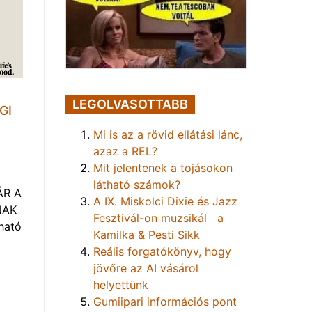
LEGOLVASOTTABB
GI
Mi is az a rövid ellátási lánc,
azaz a REL?
Mit jelentenek a tojásokon
látható számok?
ÁR A
A IX. Miskolci Dixie és Jazz
NAK
Fesztivál-on muzsikál a
ható
Kamilka & Pesti Sikk
Reális forgatókönyv, hogy
jövőre az AI vásárol
helyettünk
Gumiipari információs pont