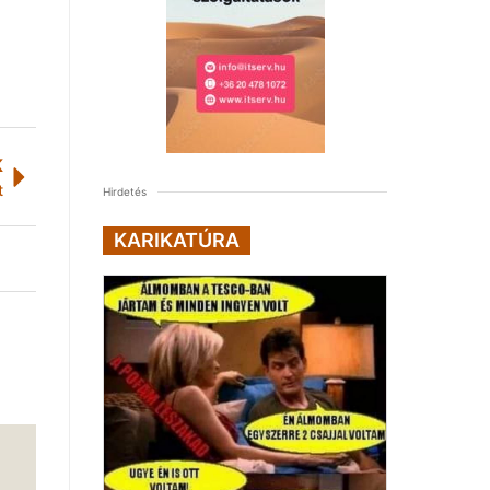
K
t
Hirdetés
KARIKATÚRA