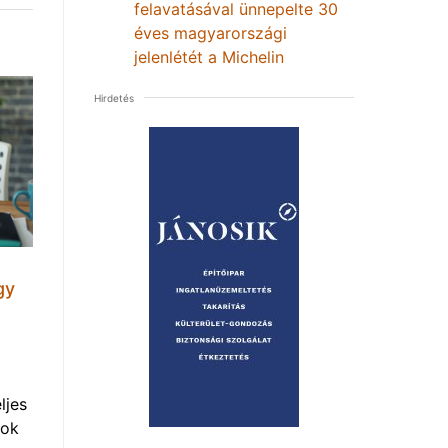
felavatásával ünnepelte 30
éves magyarországi
jelenlétét a Michelin
Hirdetés
gy
ljes
mok