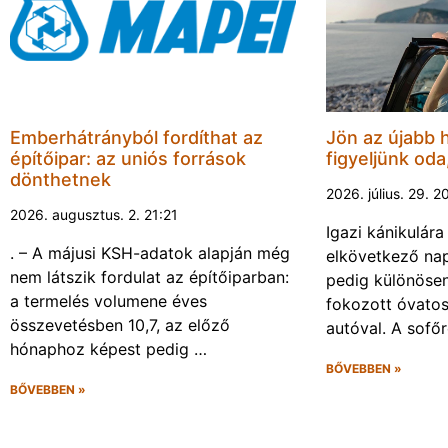
Emberhátrányból fordíthat az
Jön az újabb 
építőipar: az uniós források
figyeljünk oda
dönthetnek
2026. július. 29. 2
2026. augusztus. 2. 21:21
Igazi kánikulár
. – A májusi KSH-adatok alapján még
elkövetkező nap
nem látszik fordulat az építőiparban:
pedig különösen
a termelés volumene éves
fokozott óvato
összevetésben 10,7, az előző
autóval. A sofő
hónaphoz képest pedig …
BŐVEBBEN »
BŐVEBBEN »