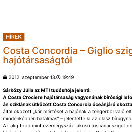
HÍREK
Costa Concordia – Giglio szig
hajótársaságtól
2012. szeptember 13.
19:49
Sárközy Júlia az MTI tudósítója jelenti:
A Costa Crociere hajótársaság vagyonának bírósági lefo
án sziklának ütközött Costa Concordia óceánjáró okozta
által okozott „kár mértékét a hajónak a tengerből való e
mindenképpen hatalmas” – jelentette ki az olasz hírügynö
Az alig több mint ezernégyszáz lakosú toscanai sziget ön