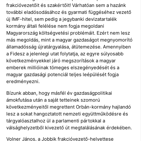
frakcióvezetőit és szakértőit! Várhatóan sem a hazánk
további eladósodásához és gyarmati függéséhez vezető
új IMF-hitel, sem pedig a jegybanki devizatartalék
kormány általi felélése nem fogja megoldani
Magyarország költségvetési problémáit. Ezért nem lesz
más megoldás, mint a magyar gazdaságot megnyomorító
államadósság újratárgyalása, átütemezése. Amennyiben
a Fidesz a jelenlegi utat folytatja, az egyre súlyosabb
következményekkel járó megszorítások a magyar
emberek millióinak tömeges elszegényedését és a
magyar gazdasági potenciál teljes leépülését fogja
eredményezni.
Bízunk abban, hogy másfél év gazdaságpolitikai
ámokfutása után a saját tetteinek szomorú
következményeitől megrettent Orbán-kormány hajlandó
lesz a sokat hangoztatott nemzeti együttműködésre és
tárgyalóasztalhoz ül a parlamenti pártokkal a
válsághelyzetből kivezető út megtalálásának érdekében.
Volner János, a Jobbik frakcióvezető-helyettese