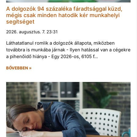
A dolgozók 94 százaléka fáradtsággal küzd,
mégis csak minden hatodik kér munkahelyi
segítséget
2026. augusztus. 7. 23:31
Láthatatlanul romlik a dolgozók állapota, miközben
továbbra is munkába járnak - Ilyen hatással van a cégekre
a pihenőidő hiánya - Egy 2026-os, 6105 f…
BŐVEBBEN »