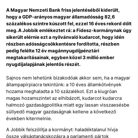
A Magyar Nemzeti Bank friss jelentéséből kiderült,
hogy a GDP-arányos magyar államadósság 82,6
százalékos szintre kúszott fel, ezzel 16 éves rekord dőlt
meg. A Jobbik emlékeztet rá: a Fidesz-kormánynak úgy
sikerült elérnie ezt a nyilvánvaló kudarcot, hogy idén
részben adósságcsökkentésre fordította, részben
pedig felélte 12 év magánnyugdíjpénztári
megtakarításainak, egyben közel 3 millió ember
nyugdíjalapjának jelentős részét.
Sajnos nem lehetünk bizakodóak akkor sem, ha a magyar
állampapírpiacra tekintünk: a 10 éves államkötvények
hozama meghaladta a 10 százalékot. Ezt a kiugróan
magas hozamszintet az elhibázott, kudarcot kudarcra
halmozó gazdaságpolitika miatt egy lassan visszaesésbe
süllyedő magyar gazdaságnak kellene a következő
években kitermelnie.
A Jobbik felszólítja a kormányt: haladéktalanul hívja
össze válságtanácskozásra a parlamenti pártok