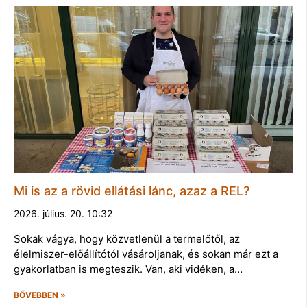
Mi is az a rövid ellátási lánc, azaz a REL?
2026. július. 20. 10:32
Sokak vágya, hogy közvetlenül a termelőtől, az
élelmiszer-előállítótól vásároljanak, és sokan már ezt a
gyakorlatban is megteszik. Van, aki vidéken, a…
BŐVEBBEN »