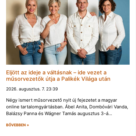
Eljött az ideje a váltásnak – ide vezet a
műsorvezetők útja a Palikék Világa után
2026. augusztus. 7. 23:39
Négy ismert műsorvezető nyit új fejezetet a magyar
online tartalomgyártásban. Ábel Anita, Dombóvári Vanda,
Balázsy Panna és Wágner Tamás augusztus 3-á…
BŐVEBBEN »