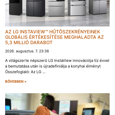
AZ LG INSTAVIEW™ HŰTŐSZEKRÉNYEINEK
GLOBÁLIS ÉRTÉKESÍTÉSE MEGHALADTA AZ
5,3 MILLIÓ DARABOT
2026. augusztus. 7. 23:36
A világszerte népszerű LG InstaView innovációja tíz évvel
a bemutatása után is újradefiniálja a konyhai élményt
Összefoglaló: Az LG …
BŐVEBBEN »