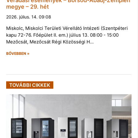
Véradási események – Borsod-Abaúj-Zemplén
megye – 29. hét
2026. július. 14. 09:08
Miskolc, Miskolci Területi Vérellátó Intézeti (Szentpéteri
kapu 72-76. Főépület II. em.) július 13. 08:00 - 15:00
Mezőcsát, Mezőcsát Régi Közösségi H…
BŐVEBBEN »
TOVÁBBI CIKKEK