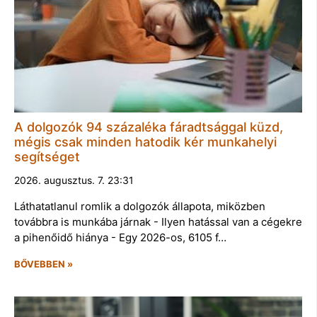
A dolgozók 94 százaléka fáradtsággal küzd,
mégis csak minden hatodik kér munkahelyi
segítséget
2026. augusztus. 7. 23:31
Láthatatlanul romlik a dolgozók állapota, miközben
továbbra is munkába járnak - Ilyen hatással van a cégekre
a pihenőidő hiánya - Egy 2026-os, 6105 f…
BŐVEBBEN »