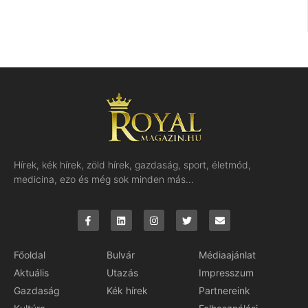
Hírek, kék hírek, zöld hírek, gazdaság, sport, életmód,
medicina, ezo és még sok minden más…
Főoldal
Bulvár
Médiaajánlat
Aktuális
Utazás
Impresszum
Gazdaság
Kék hírek
Partnereink