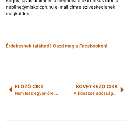
Kérjük, javaslatukat és a méltatást elektronikus úton a
nebline@miskolcph.hu e-mail címre szíveskedjenek
megküldeni.
Érdekesnek találtad? Oszd meg a Facebookon!
ELŐZŐ CIKK
KÖVETKEZŐ CIKK
Nem lesz egyenlőre „ebadó” Miskolcon
A fideszes adósságcsökkentés „eredménye”: 16 éves rekordmagasságot ért el az államadósság