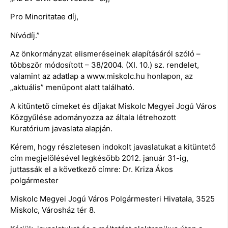
Pro Minoritatae díj,
Nívódíj.”
Az önkormányzat elismeréseinek alapításáról szóló –
többször módosított – 38/2004. (XI. 10.) sz. rendelet,
valamint az adatlap a www.miskolc.hu honlapon, az
„aktuális” menüpont alatt található.
A kitüntető címeket és díjakat Miskolc Megyei Jogú Város
Közgyűlése adományozza az általa létrehozott
Kuratórium javaslata alapján.
Kérem, hogy részletesen indokolt javaslatukat a kitüntető
cím megjelölésével legkésőbb 2012. január 31-ig,
juttassák el a következő címre: Dr. Kriza Ákos
polgármester
Miskolc Megyei Jogú Város Polgármesteri Hivatala, 3525
Miskolc, Városház tér 8.