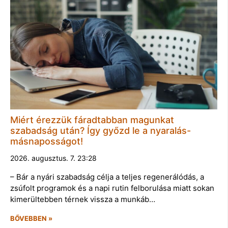
Miért érezzük fáradtabban magunkat
szabadság után? Így győzd le a nyaralás-
másnaposságot!
2026. augusztus. 7. 23:28
– Bár a nyári szabadság célja a teljes regenerálódás, a
zsúfolt programok és a napi rutin felborulása miatt sokan
kimerültebben térnek vissza a munkáb…
BŐVEBBEN »