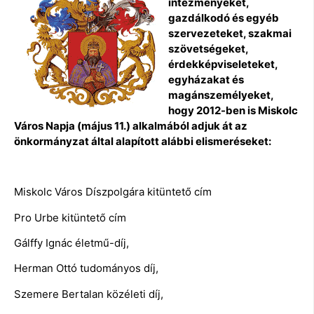
intézményeket,
gazdálkodó és egyéb
szervezeteket, szakmai
szövetségeket,
érdekképviseleteket,
egyházakat és
magánszemélyeket,
hogy 2012-ben is Miskolc
Város Napja (május 11.) alkalmából adjuk át az
önkormányzat által alapított alábbi elismeréseket:
Miskolc Város Díszpolgára kitüntető cím
Pro Urbe kitüntető cím
Gálffy Ignác életmű-díj,
Herman Ottó tudományos díj,
Szemere Bertalan közéleti díj,