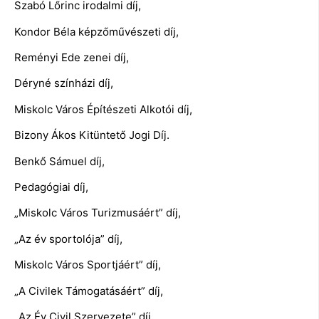
Szabó Lőrinc irodalmi díj,
Kondor Béla képzőművészeti díj,
Reményi Ede zenei díj,
Déryné színházi díj,
Miskolc Város Építészeti Alkotói díj,
Bizony Ákos Kitüntető Jogi Díj.
Benkő Sámuel díj,
Pedagógiai díj,
„Miskolc Város Turizmusáért” díj,
„Az év sportolója” díj,
Miskolc Város Sportjáért” díj,
„A Civilek Támogatásáért” díj,
„Az Év Civil Szervezete” díj,