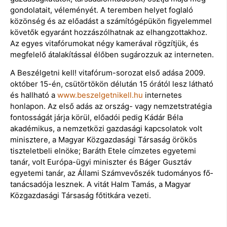
gondolatait, véleményét. A teremben helyet foglaló
közönség és az előadást a számítógépükön figyelemmel
követők egyaránt hozzászólhatnak az elhangzottakhoz.
Az egyes vitafórumokat négy kamerával rögzítjük, és
megfelelő átala­kítással élőben sugározzuk az interneten.
A Beszélgetni kell! vitafórum-sorozat első adása 2009.
október 15-én, csütörtökön délután 15 órától lesz látható
és hallható a
www.beszelgetnikell.hu
internetes
honlapon. Az első adás az ország- vagy nemzetstratégia
fontosságát járja körül, előadói pedig Kádár Béla
akadémikus, a nemzetközi gazdasági kapcsolatok volt
minisztere, a Magyar Közgazdasági Társaság örökös
tiszteletbeli elnöke; Baráth Etele címzetes egyetemi
tanár, volt Európa-ügyi miniszter és Báger Gusztáv
egyetemi tanár, az Állami Számvevőszék tudományos fő­
tanácsadója lesznek. A vitát Halm Tamás, a Magyar
Közgazdasági Társaság főtitkára vezeti.