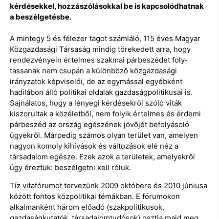
kérdésekkel, hozzászólásokkal be is kapcsolódhatnak
a beszélgetésbe.
A mintegy 5 és félezer tagot számláló, 115 éves Magyar
Közgazdasági Társaság mindig törekedett arra, hogy
rendezvényein értelmes szakmai párbeszédet foly­
tassanak nem csupán a különböző közgazdasági
irányzatok képviselői, de az egymással egyébként
hadilábon álló politikai oldalak gazdaságpolitikusai is.
Sajnálatos, hogy a lényegi kérdésekről szóló viták
kiszorultak a közéletből, nem folyik értelmes és érdemi
párbeszéd az ország egészének jövőjét befolyásoló
ügyekről. Márpedig számos olyan terület van, amelyen
nagyon komoly kihívások és változások elé néz a
társadalom egésze. Ezek azok a területek, amelyekről
úgy éreztük: beszélgetni kell róluk.
Tíz vitafórumot tervezünk 2009 októbere és 2010 júniusa
között fontos közpolitikai témákban. E fórumokon
alkalmanként három előadó (szakpolitikusok,
gazdaságkutatók, társadalomtudósok) osztja majd meg