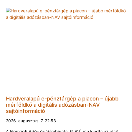
Hardveralapú e-pénztárgép a piacon – újabb
mérföldkő a digitális adózásban-NAV
sajtóinformáció
2026. augusztus. 7. 22:53
A Nemzeti Adó- és Vámhivatal (NAV) ma kiadta az első