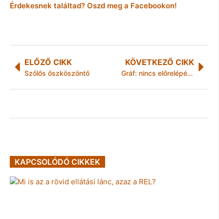
Érdekesnek találtad? Oszd meg a Facebookon!
ELŐZŐ CIKK
KÖVETKEZŐ CIKK
Szőlős őszköszöntő
Gráf: nincs előrelépés az uniós tejtárgyalásokon
KAPCSOLÓDÓ CIKKEK