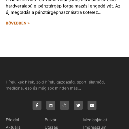
hardveralapú e-pénztárgép forgalmazási engedélyét. Az
új megoldás a pénztárgéphasználatra kötelez…
BŐVEBBEN »
Hírek, kék hírek, zöld hírek, gazdaság, sport, életmód,
medicina, ezo és még sok minden más…
Főoldal
Bulvár
Médiaajánlat
Aktuális
Utazás
Impresszum