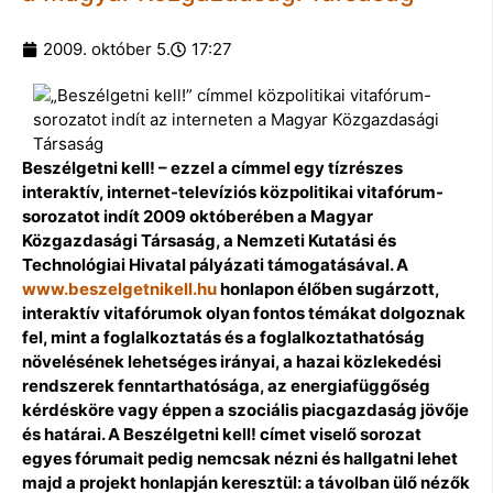
2009. október 5.
17:27
Beszélgetni kell! – ezzel a címmel egy tízrészes
interaktív, internet-televíziós közpolitikai vita­fórum-
sorozatot indít 2009 októberében a Magyar
Közgazdasági Társaság, a Nemzeti Kuta­tási és
Technológiai Hivatal pályázati támogatásával. A
www.beszelgetnikell.hu
honlapon élőben sugárzott,
interaktív vitafórumok olyan fontos témákat dolgoznak
fel, mint a foglal­koztatás és a foglalkoztathatóság
növelésének lehetséges irányai, a hazai közlekedési
rend­szerek fenntarthatósága, az energiafüggőség
kérdésköre vagy éppen a szociális piacgazdaság jövője
és határai. A Beszélgetni kell! címet viselő sorozat
egyes fórumait pedig nemcsak nézni és hallgatni lehet
majd a projekt honlapján keresztül: a távolban ülő nézők