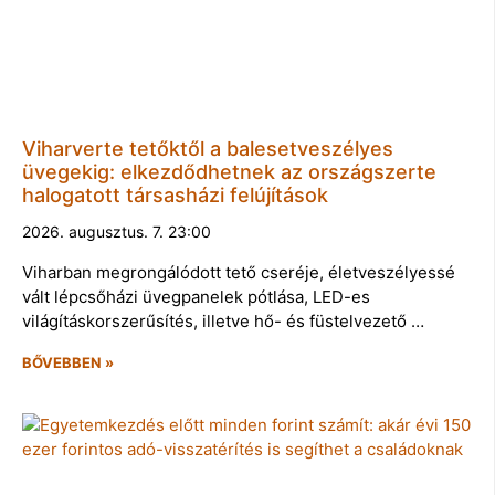
Viharverte tetőktől a balesetveszélyes
üvegekig: elkezdődhetnek az országszerte
halogatott társasházi felújítások
2026. augusztus. 7. 23:00
Viharban megrongálódott tető cseréje, életveszélyessé
vált lépcsőházi üvegpanelek pótlása, LED-es
világításkorszerűsítés, illetve hő- és füstelvezető …
BŐVEBBEN »