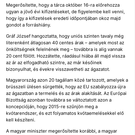
Megerősítette, hogy a tárca október 16-ra előrehozza
ugyan a jövő évi kifizetéseket, de figyelembe kell venni,
hogy így a kifizetések eredeti időpontjában okoz majd
gondot a forráshiány.
Gráf József hangoztatta, hogy uniós szinten tavaly még
literenként átlagosan 40 centes árak – amelyek most az
önköltségnek felelnének meg – továbbra is alig vannak
20 cent fölött. Hozzátette, ráadásul hiába áll majd vissza
az ár az elfogadható szintre, az már későinek
bizonyulhat, és évekre visszavetheti az ágazatot.
Magyarország azon 20 tagállam közé tartozott, amelyek a
brüsszeli ülésen sürgették, hogy az EU szabályozza újra
az ágazatban a termelés és az árak alakítását. Az Európai
Bizottság azonban továbbra se változtatott azon a
koncepcióján, hogy 2015-re szűnjön meg a
kvótarendszer, és ezt folyamatos kvótaemelésekkel elő
kell készíteni.
A magyar miniszter megerősítette korábbi, a magyar