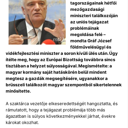
tagországainak hétfői
mezőgazdasági
miniszteri találkozóján
az uniós tejágazat
problémáinak
megoldása felé –
mondta Gráf József
földművelésügyi és
vidékfejlesztési miniszter a soron kívüli ülés után. Úgy
ítélte meg, hogy az Európai Bizottság továbbra sincs
tisztában a helyzet súlyosságával. Megismételte: a
magyar kormány saját hatáskörén belül mindent
megtesz a gazdák megsegítésére, ugyanakkor a
brüsszeli találkozót magyar szempontból sikertelennek
minősítette.
A szaktárca vezetője elkeseredettségét hangoztatta, és
rámutatott, hogy a tejágazat problémája több más
ágazatban is súlyos következményekkel járhat, évekre
károkat okozhat.