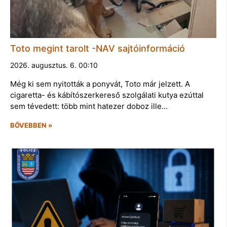
Toto megint tarolt -NAV sajtóinformáció
2026. augusztus. 6. 00:10
Még ki sem nyitották a ponyvát, Toto már jelzett. A
cigaretta- és kábítószerkereső szolgálati kutya ezúttal
sem tévedett: több mint hatezer doboz ille…
BŐVEBBEN »