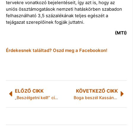
tervekre vonatkozó bejelentéseit, így azt is, hogy az
uniós össztámogatások nemzeti hatáskörben szabadon
felhasználható 3,5 százalékának teljes egészét a
tejágazat szereplőinek fogják juttatni.
(MTI)
Érdekesnek találtad? Oszd meg a Facebookon!
ELŐZŐ CIKK
KÖVETKEZŐ CIKK
„Beszélgetni kell!” címmel közpolitikai vitafórum-sorozatot indít az interneten a Magyar Közgazdasági Társaság
Boga beszél Kassán is