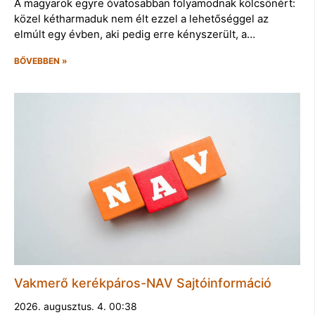
A magyarok egyre óvatosabban folyamodnak kölcsönért:
közel kétharmaduk nem élt ezzel a lehetőséggel az
elmúlt egy évben, aki pedig erre kényszerült, a…
BŐVEBBEN »
Vakmerő kerékpáros-NAV Sajtóinformáció
2026. augusztus. 4. 00:38