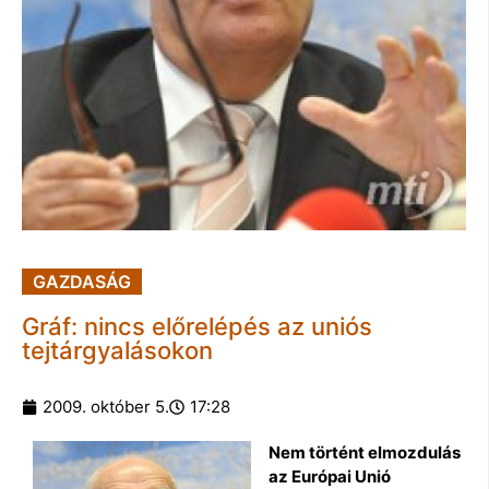
GAZDASÁG
Gráf: nincs előrelépés az uniós
tejtárgyalásokon
2009. október 5.
17:28
Nem történt elmozdulás
az Európai Unió