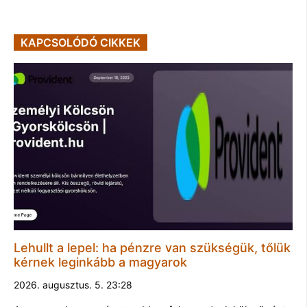
KAPCSOLÓDÓ CIKKEK
Lehullt a lepel: ha pénzre van szükségük, tőlük
kérnek leginkább a magyarok
2026. augusztus. 5. 23:28