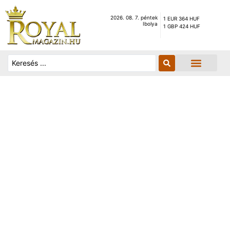
2026. 08. 7. péntek
1 EUR 364 HUF
Ibolya
1 GBP 424 HUF