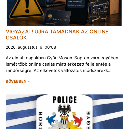
VIGYÁZAT! ÚJRA TÁMADNAK AZ ONLINE
CSALÓK
2026. augusztus. 6. 00:08
Az elmúlt napokban Győr-Moson-Sopron vármegyében
ismét több online csalás miatt érkezett feljelentés a
rendőrségre. Az elkövetők változatos módszerekk…
BŐVEBBEN »