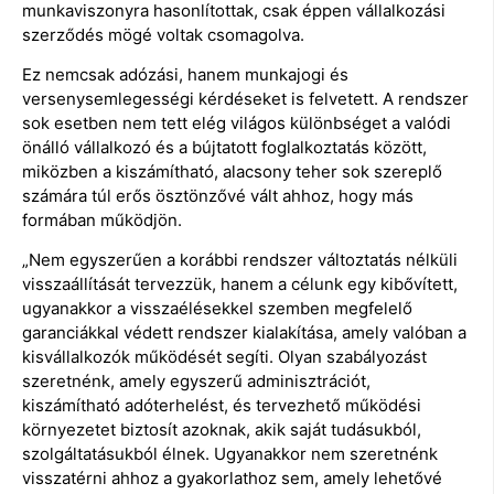
munkaviszonyra hasonlítottak, csak éppen vállalkozási
szerződés mögé voltak csomagolva.
Ez nemcsak adózási, hanem munkajogi és
versenysemlegességi kérdéseket is felvetett. A rendszer
sok esetben nem tett elég világos különbséget a valódi
önálló vállalkozó és a bújtatott foglalkoztatás között,
miközben a kiszámítható, alacsony teher sok szereplő
számára túl erős ösztönzővé vált ahhoz, hogy más
formában működjön.
„Nem egyszerűen a korábbi rendszer változtatás nélküli
visszaállítását tervezzük, hanem a célunk egy kibővített,
ugyanakkor a visszaélésekkel szemben megfelelő
garanciákkal védett rendszer kialakítása, amely valóban a
kisvállalkozók működését segíti. Olyan szabályozást
szeretnénk, amely egyszerű adminisztrációt,
kiszámítható adóterhelést, és tervezhető működési
környezetet biztosít azoknak, akik saját tudásukból,
szolgáltatásukból élnek. Ugyanakkor nem szeretnénk
visszatérni ahhoz a gyakorlathoz sem, amely lehetővé