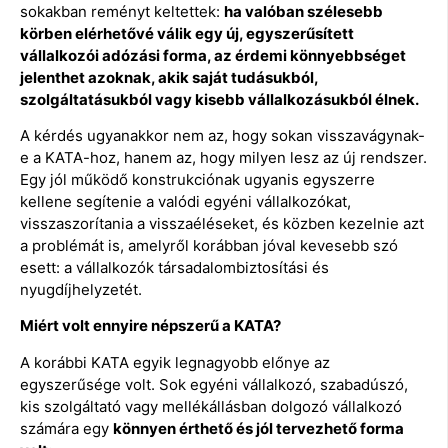
sokakban reményt keltettek:
ha valóban szélesebb
körben elérhetővé válik egy új, egyszerűsített
vállalkozói adózási forma, az érdemi könnyebbséget
jelenthet azoknak, akik saját tudásukból,
szolgáltatásukból vagy kisebb vállalkozásukból élnek.
A kérdés ugyanakkor nem az, hogy sokan visszavágynak-
e a KATA-hoz, hanem az, hogy milyen lesz az új rendszer.
Egy jól működő konstrukciónak ugyanis egyszerre
kellene segítenie a valódi egyéni vállalkozókat,
visszaszorítania a visszaéléseket, és közben kezelnie azt
a problémát is, amelyről korábban jóval kevesebb szó
esett: a vállalkozók társadalombiztosítási és
nyugdíjhelyzetét.
Miért volt ennyire népszerű a KATA?
A korábbi KATA egyik legnagyobb előnye az
egyszerűsége volt. Sok egyéni vállalkozó, szabadúszó,
kis szolgáltató vagy mellékállásban dolgozó vállalkozó
számára egy
könnyen érthető és jól tervezhető forma