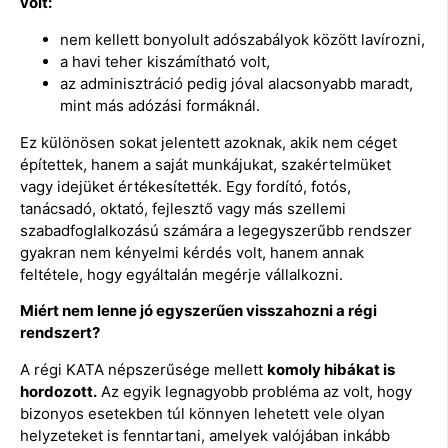
volt:
nem kellett bonyolult adószabályok között lavírozni,
a havi teher kiszámítható volt,
az adminisztráció pedig jóval alacsonyabb maradt,
mint más adózási formáknál.
Ez különösen sokat jelentett azoknak, akik nem céget
építettek, hanem a saját munkájukat, szakértelmüket
vagy idejüket értékesítették. Egy fordító, fotós,
tanácsadó, oktató, fejlesztő vagy más szellemi
szabadfoglalkozású számára a legegyszerűbb rendszer
gyakran nem kényelmi kérdés volt, hanem annak
feltétele, hogy egyáltalán megérje vállalkozni.
Miért nem lenne jó egyszerűen visszahozni a régi
rendszert?
A régi KATA népszerűsége mellett
komoly hibákat is
hordozott.
Az egyik legnagyobb probléma az volt, hogy
bizonyos esetekben túl könnyen lehetett vele olyan
helyzeteket is fenntartani, amelyek valójában inkább