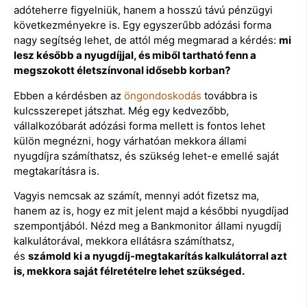
adóteherre figyelniük, hanem a hosszú távú pénzügyi
következményekre is. Egy egyszerűbb adózási forma
nagy segítség lehet, de attól még megmarad a kérdés:
mi
lesz később a nyugdíjjal, és miből tartható fenn a
megszokott életszínvonal idősebb korban?
Ebben a kérdésben az
öngondoskodás
továbbra is
kulcsszerepet játszhat. Még egy kedvezőbb,
vállalkozóbarát adózási forma mellett is fontos lehet
külön megnézni, hogy várhatóan mekkora állami
nyugdíjra számíthatsz, és szükség lehet-e emellé saját
megtakarításra is.
Vagyis nemcsak az számít, mennyi adót fizetsz ma,
hanem az is, hogy ez mit jelent majd a későbbi nyugdíjad
szempontjából. Nézd meg a Bankmonitor állami nyugdíj
kalkulátorával, mekkora ellátásra számíthatsz,
és
számold ki a nyugdíj-megtakarítás kalkulátorral azt
is, mekkora saját félretételre lehet szükséged.