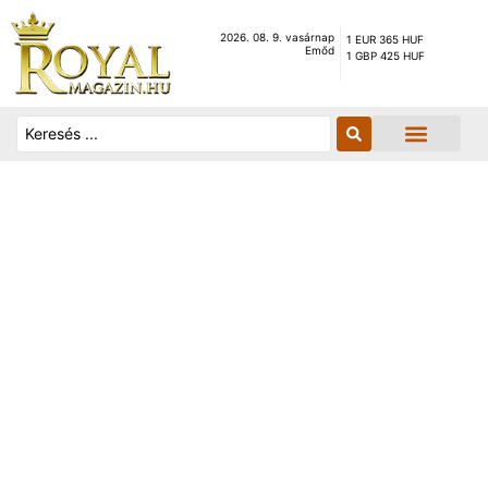
2026. 08. 9. vasárnap
1 EUR 365 HUF
Emőd
1 GBP 425 HUF