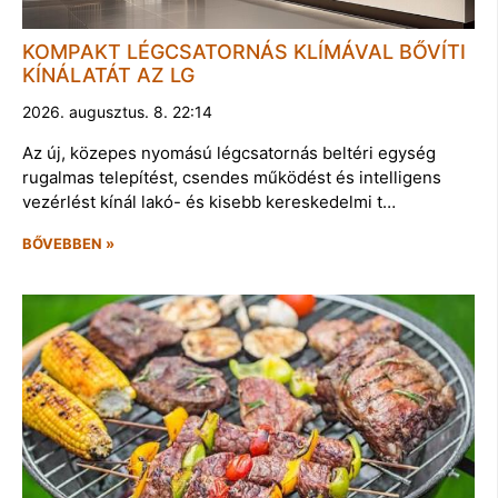
KOMPAKT LÉGCSATORNÁS KLÍMÁVAL BŐVÍTI
KÍNÁLATÁT AZ LG
2026. augusztus. 8. 22:14
Az új, közepes nyomású légcsatornás beltéri egység
rugalmas telepítést, csendes működést és intelligens
vezérlést kínál lakó- és kisebb kereskedelmi t…
BŐVEBBEN »