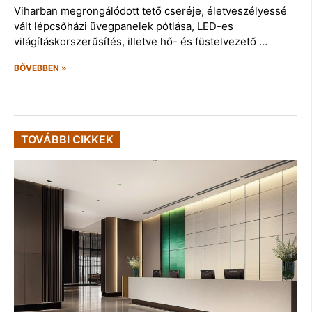
Viharban megrongálódott tető cseréje, életveszélyessé
vált lépcsőházi üvegpanelek pótlása, LED-es
világításkorszerűsítés, illetve hő- és füstelvezető …
BŐVEBBEN »
TOVÁBBI CIKKEK