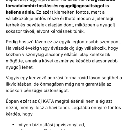
társadalombiztosítási és nyugdíjjogosultságot is
kellene adnia.
Ez azért kiemelten fontos, mert a
vállalkozók jelentős része érthető módon a jelenlegi
terhek és bevételek alapján dönt, miközben a nyugdíj
sokszor távoli, elvont kérdésnek tűnik.
Pedig hosszú távon ez az egyik legfontosabb szempont.
Ha valaki évekig vagy évtizedekig úgy vállalkozik, hogy
közben viszonylag alacsony ellátási alap keletkezik
mögötte, annak a következménye később alacsonyabb
nyugdíj lehet.
Vagyis egy kedvező adózási forma rövid távon segíthet a
likviditásban, de önmagában még nem garantálja az
időskori pénzügyi biztonságot.
Éppen ezért az új KATA megítélésénél nem elég azt
nézni, mennyi lesz a havi teher. Legalább ennyire fontos
kérdés, hogy
milyen biztosítási jogviszonyt ad,