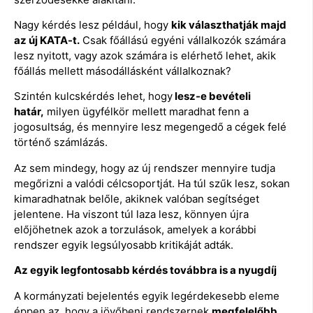
Nagy kérdés lesz például, hogy
kik választhatják majd
az új KATA-t.
Csak főállású egyéni vállalkozók számára
lesz nyitott, vagy azok számára is elérhető lehet, akik
főállás mellett másodállásként vállalkoznak?
Szintén kulcskérdés lehet, hogy
lesz-e bevételi
határ,
milyen ügyfélkör mellett maradhat fenn a
jogosultság, és mennyire lesz megengedő a cégek felé
történő számlázás.
Az sem mindegy, hogy az új rendszer mennyire tudja
megőrizni a valódi célcsoportját. Ha túl szűk lesz, sokan
kimaradhatnak belőle, akiknek valóban segítséget
jelentene. Ha viszont túl laza lesz, könnyen újra
előjöhetnek azok a torzulások, amelyek a korábbi
rendszer egyik legsúlyosabb kritikáját adták.
Az egyik legfontosabb kérdés továbbra is a nyugdíj
A kormányzati bejelentés egyik legérdekesebb eleme
éppen az, hogy a jövőbeni rendszernek
megfelelőbb