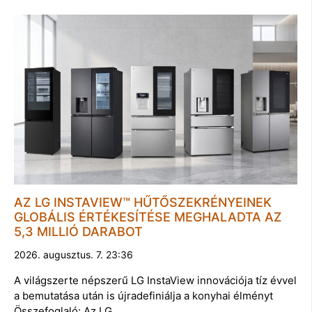
AZ LG INSTAVIEW™ HŰTŐSZEKRÉNYEINEK
GLOBÁLIS ÉRTÉKESÍTÉSE MEGHALADTA AZ
5,3 MILLIÓ DARABOT
2026. augusztus. 7. 23:36
A világszerte népszerű LG InstaView innovációja tíz évvel
a bemutatása után is újradefiniálja a konyhai élményt
Összefoglaló: Az LG …