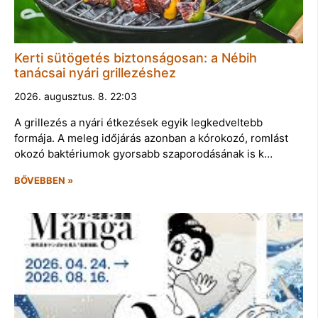
Kerti sütögetés biztonságosan: a Nébih
tanácsai nyári grillezéshez
2026. augusztus. 8. 22:03
A grillezés a nyári étkezések egyik legkedveltebb
formája. A meleg időjárás azonban a kórokozó, romlást
okozó baktériumok gyorsabb szaporodásának is k…
BŐVEBBEN »