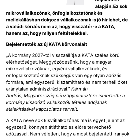
alapján. Ez sok
mikrovállalkozónak, önfoglalkoztatónak és
mellékállásban dolgozó vállalkozónak is jó hír lehet, de
a valódi kérdés nem az, hogy visszatér-e a KATA,
hanem az, hogy milyen feltételekkel.
Bejelentették az új KATA körvonalait
„A kormány 2027-től visszaállítja a KATA széles körű
elérhetőségét. Meggyőződésünk, hogy a magyar
mikrovállalkozóknak, egyéni vállalkozóknak, és
önfoglalkoztatóknak szükségük van egy olyan adózási
formára, ami egyszerű, kiszámítható és nem terheli őket
aránytalan adminisztrációval.”
Kármán
András,
Magyarország pénzügyminisztere ismertette a
kormány kisadózó vállalkozók tételes adójának
átalakításával kapcsolatos terveit.
A KATA neve sok kisvállalkozónak ma is egyet jelent az
egyszerű, könnyen átlátható és előre tervezhető
adózással. Nem véletlen, hogy a most bejelentett irányok