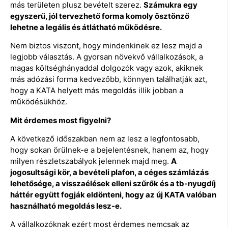
más területen plusz bevételt szerez.
Számukra egy
egyszerű, jól tervezhető forma komoly ösztönző
lehetne a legális és átlátható működésre.
Nem biztos viszont, hogy mindenkinek ez lesz majd a
legjobb választás. A gyorsan növekvő vállalkozások, a
magas költséghányaddal dolgozók vagy azok, akiknek
más adózási forma kedvezőbb, könnyen találhatják azt,
hogy a KATA helyett más megoldás illik jobban a
működésükhöz.
Mit érdemes most figyelni?
A következő időszakban nem az lesz a legfontosabb,
hogy sokan örülnek-e a bejelentésnek, hanem az, hogy
milyen részletszabályok jelennek majd meg.
A
jogosultsági kör, a bevételi plafon, a céges számlázás
lehetősége, a visszaélések elleni szűrők és a tb-nyugdíj
háttér együtt fogják eldönteni, hogy az új KATA valóban
használható megoldás lesz-e.
A vállalkozóknak ezért most érdemes nemcsak az