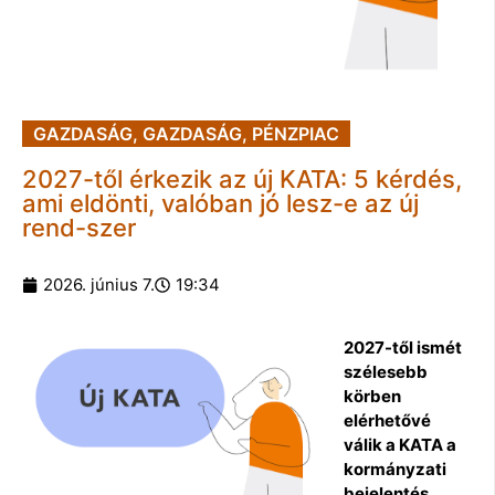
GAZDASÁG
,
GAZDASÁG
,
PÉNZPIAC
2027-től érkezik az új KATA: 5 kérdés,
ami eldönti, valóban jó lesz-e az új
rend-szer
2026. június 7.
19:34
2027-től ismét
szélesebb
körben
elérhetővé
válik a KATA a
kormányzati
bejelentés