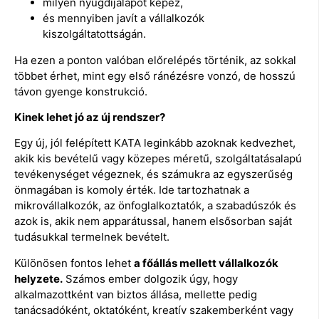
milyen nyugdíjalapot képez,
és mennyiben javít a vállalkozók
kiszolgáltatottságán.
Ha ezen a ponton valóban előrelépés történik, az sokkal
többet érhet, mint egy első ránézésre vonzó, de hosszú
távon gyenge konstrukció.
Kinek lehet jó az új rendszer?
Egy új, jól felépített KATA leginkább azoknak kedvezhet,
akik kis bevételű vagy közepes méretű, szolgáltatásalapú
tevékenységet végeznek, és számukra az egyszerűség
önmagában is komoly érték. Ide tartozhatnak a
mikrovállalkozók, az önfoglalkoztatók, a szabadúszók és
azok is, akik nem apparátussal, hanem elsősorban saját
tudásukkal termelnek bevételt.
Különösen fontos lehet
a főállás mellett vállalkozók
helyzete.
Számos ember dolgozik úgy, hogy
alkalmazottként van biztos állása, mellette pedig
tanácsadóként, oktatóként, kreatív szakemberként vagy