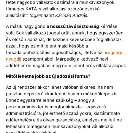
tette nagyobb vállalatok számára a munkaviszonyok
tömeges KATA-s vállalkozási szerződésekké
alakítását.”
fogalmazott Kármán András.
A másik nagy gond
a hosszú távú biztonság
kérdése
volt. Sok vállalkozó joggal örült annak, hogy egyszerűen
és olcsón adózhat, de közben kevesebben foglalkoztak
azzal, hogy ez mit jelent majd később a
társadalombiztosítási jogosultságok, illetve az
öregségi
nyugdíj
szempontjából. Márpedig a kedvező havi
adóteher önmagában még nem jelent erős ellátási alapot.
Mitől lehetne jobb az új adózási forma?
Az új rendszer akkor lehet valóban sikeres, ha nem
pusztán népszerű akar lenni, hanem működőképes is.
Ehhez egyszerre lenne szükség – ahogy a
pénzügyminiszter is megfogalmazta – egyszerű
adminisztrációra, jól érthető szabályokra, kiszámítható
adóterhelésre és olyan garanciákra, amelyek mellett ne
lehessen tömegesen munkaviszonyokat vállalkozói
szerződésekké alakítani.