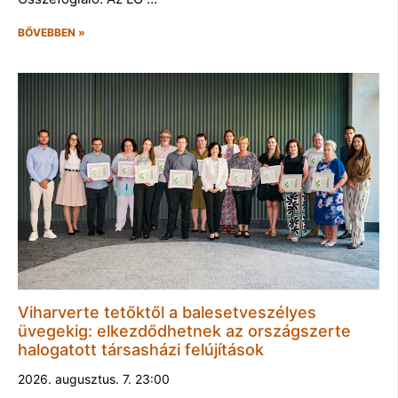
BŐVEBBEN »
Viharverte tetőktől a balesetveszélyes
üvegekig: elkezdődhetnek az országszerte
halogatott társasházi felújítások
2026. augusztus. 7. 23:00