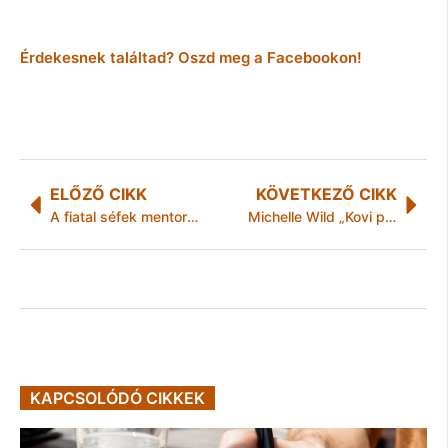
Érdekesnek találtad? Oszd meg a Facebookon!
ELŐZŐ CIKK
KÖVETKEZŐ CIKK
A fiatal séfek mentorálásáért kapta az Év Gasztronómusa díjat Hack Barnabás
Michelle Wild „Kovi papának” szólította a magyar felnőttfilmek atyját
KAPCSOLÓDÓ CIKKEK