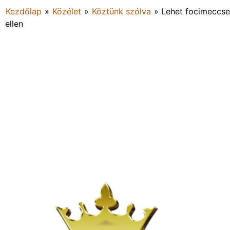
Kezdőlap
»
Közélet
»
Köztünk szólva
»
Lehet focimeccsel
ellen