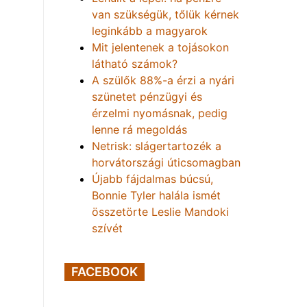
van szükségük, tőlük kérnek
leginkább a magyarok
Mit jelentenek a tojásokon
látható számok?
A szülők 88%-a érzi a nyári
szünetet pénzügyi és
érzelmi nyomásnak, pedig
lenne rá megoldás
Netrisk: slágertartozék a
horvátországi úticsomagban
Újabb fájdalmas búcsú,
Bonnie Tyler halála ismét
összetörte Leslie Mandoki
szívét
FACEBOOK