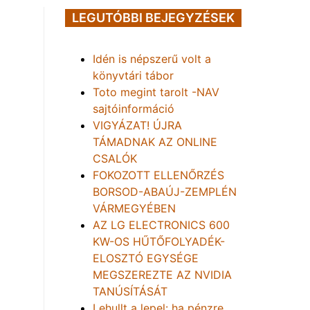
LEGUTÓBBI BEJEGYZÉSEK
Idén is népszerű volt a
könyvtári tábor
Toto megint tarolt -NAV
sajtóinformáció
VIGYÁZAT! ÚJRA
TÁMADNAK AZ ONLINE
CSALÓK
FOKOZOTT ELLENŐRZÉS
BORSOD-ABAÚJ-ZEMPLÉN
VÁRMEGYÉBEN
AZ LG ELECTRONICS 600
KW-OS HŰTŐFOLYADÉK-
ELOSZTÓ EGYSÉGE
MEGSZEREZTE AZ NVIDIA
TANÚSÍTÁSÁT
Lehullt a lepel: ha pénzre