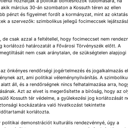
etlenül hozhatják a politikai döntéshozók tudomására, ha
, akik március 30-án szombaton a Kossuth téren az ellen
öbb pénzt és figyelmet fordít a kormányzat, mint az oktatás
tek a szervezők: szimbolikus jellegű focimeccsek lejátszás
 de csak azzal a feltétellel, hogy focimeccset nem rendez
 korlátozó határozatát a Fővárosi Törvényszék előtt. A
egtiltását nem csak aránytalan, de szükségtelen alapjogi
 az önkényes rendőrségi jogértelmezés és jogalkalmazás el
nynek azt, ami politikai véleménynyilvánítás. A szimboliku
latt áll, és a rendőrségnek nincs felhatalmazása arra, hog
tásának. Azt az elvet is megerősítette a bíróság, hogy az o
ősülő Kossuth tér védelme, a gyülekezési jog korlátozását 
ztonsági kockázatára való hivatkozást tekintette
időtartamát korlátozta.
politikai demonstrációt kulturális rendezvénnyé, úgy a