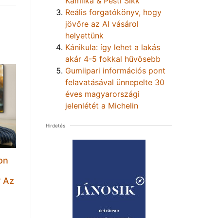
Kamilka & Pesti Sikk
Reális forgatókönyv, hogy
jövőre az AI vásárol
helyettünk
Kánikula: így lehet a lakás
akár 4-5 fokkal hűvösebb
Gumiipari információs pont
felavatásával ünnepelte 30
éves magyarországi
jelenlétét a Michelin
Hirdetés
on
t
? Az