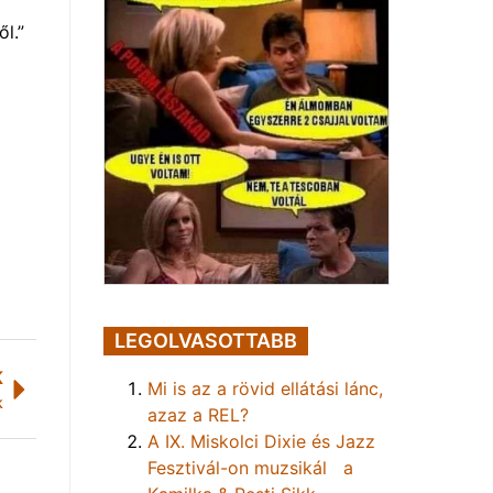
l.”
LEGOLVASOTTABB
K
Mi is az a rövid ellátási lánc,
k
azaz a REL?
A IX. Miskolci Dixie és Jazz
Fesztivál-on muzsikál a