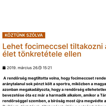
KÖZTÜNK SZÓLVA
Lehet focimeccsel tiltakozni
élet tönkretétele ellen
2019. március 26.
15:21
A rendőrség megtiltotta volna, hogy focimeccset rendez
aránytalanul sok pénzt költ a sportra, miközben a magy
azonban megakadályozta, hogy a rendőrség ellehetetlení
bevezetése óta ez már a harmadik alkalom, amikor a Tá
rendőrséggel szemben, a bíróság most újra megvédte a b