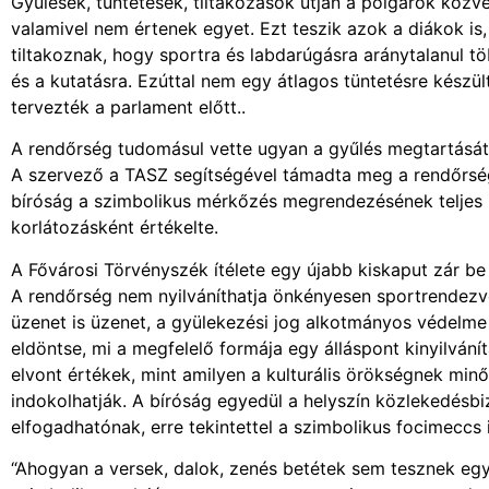
Gyűlések, tüntetések, tiltakozások útján a polgárok közv
valamivel nem értenek egyet. Ezt teszik azok a diákok is
tiltakoznak, hogy sportra és labdarúgásra aránytalanul t
és a kutatásra. Ezúttal nem egy átlagos tüntetésre készül
tervezték a parlament előtt..
A rendőrség tudomásul vette ugyan a gyűlés megtartását,
A szervező a TASZ segítségével támadta meg a rendőrség
bíróság a szimbolikus mérkőzés megrendezésének teljes m
korlátozásként értékelte.
A Fővárosi Törvényszék ítélete egy újabb kiskaput zár be
A rendőrség nem nyilváníthatja önkényesen sportrendezvé
üzenet is üzenet, a gyülekezési jog alkotmányos védelme a
eldöntse, mi a megfelelő formája egy álláspont kinyilvání
elvont értékek, mint amilyen a kulturális örökségnek min
indokolhatják. A bíróság egyedül a helyszín közlekedésbi
elfogadhatónak, erre tekintettel a szimbolikus focimeccs 
“Ahogyan a versek, dalok, zenés betétek sem tesznek egy 