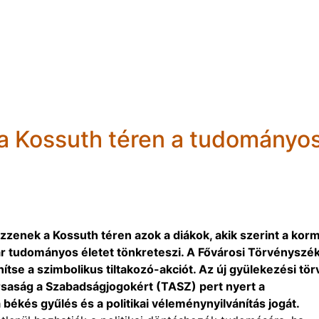
 a Kossuth téren a tudományo
zenek a Kossuth téren azok a diákok, akik szerint a kor
ar tudományos életet tönkreteszi. A Fővárosi Törvényszé
tse a szimbolikus tiltakozó-akciót. Az új gyülekezési tö
rsaság a Szabadságjogokért (TASZ) pert nyert a
ékés gyűlés és a politikai véleménynyilvánítás jogát.