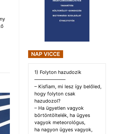
eny
tő
NAP VICCE
1) Folyton hazudozik
——————–
– Kisfiam, mi lesz így belőled,
hogy folyton csak
hazudozol?
– Ha ügyetlen vagyok
börtöntöltelék, ha ügyes
vagyok meteorológus,
ha nagyon ügyes vagyok,