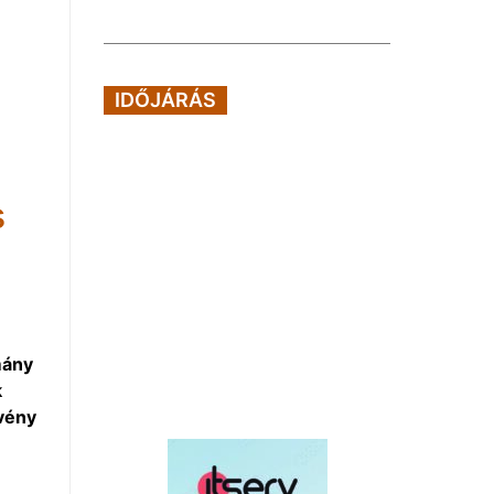
IDŐJÁRÁS
s
mány
k
rvény