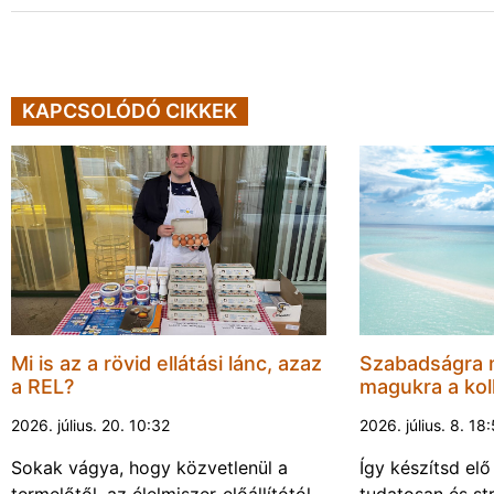
KAPCSOLÓDÓ CIKKEK
Mi is az a rövid ellátási lánc, azaz
Szabadságra 
a REL?
magukra a kol
2026. július. 20. 10:32
2026. július. 8. 18
Sokak vágya, hogy közvetlenül a
Így készítsd elő
termelőtől, az élelmiszer-előállítótól
tudatosan és s