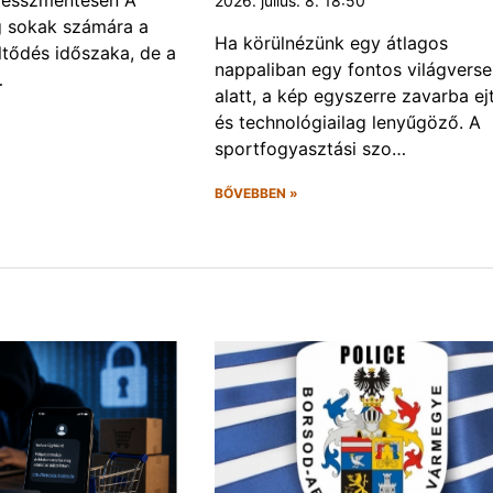
2026. július. 8. 18:50
g sokak számára a
Ha körülnézünk egy átlagos
öltődés időszaka, de a
nappaliban egy fontos világvers
…
alatt, a kép egyszerre zavarba ej
és technológiailag lenyűgöző. A
sportfogyasztási szo…
BŐVEBBEN »