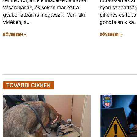
vásároljanak, és sokan már ezt a
nyári szabadsá
gyakorlatban is megteszik. Van, aki
pihenés és felt
vidéken, a…
gondtalan kika
BŐVEBBEN »
BŐVEBBEN »
TOVÁBBI CIKKEK