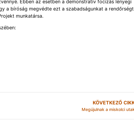
zvénnyé. Ebben az esetben a demonstratív focizás lényegi
ogy a bíróság megvédte ezt a szabadságunkat a rendőrségtő
Projekt munkatársa.
észében:
KÖVETKEZŐ CIK
Megújulnak a miskolci uta