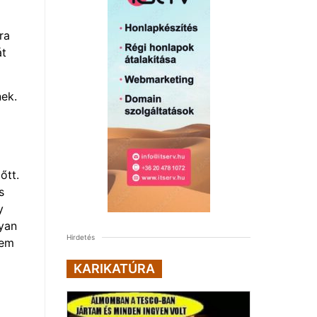
ra
át
nek.
őtt.
s
y
lyan
Hirdetés
nem
KARIKATÚRA