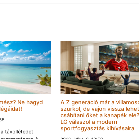
mész? Ne hagyd
A Z generáció már a villamos
légáidat!
szurkol, de vajon vissza lehe
csábítani őket a kanapék elé
:55
LG válaszol a modern
sportfogyasztás kihívásaira
 a távollétedet
tresszmentesen A