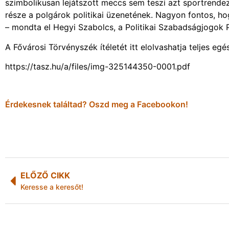
szimbolikusan lejátszott meccs sem teszi azt sportrende
része a polgárok politikai üzenetének. Nagyon fontos, h
– mondta el Hegyi Szabolcs, a Politikai Szabadságjogok 
A Fővárosi Törvényszék ítéletét itt elolvashatja teljes eg
https://tasz.hu/a/files/img-325144350-0001.pdf
Érdekesnek találtad? Oszd meg a Facebookon!
ELŐZŐ CIKK
Keresse a keresőt!