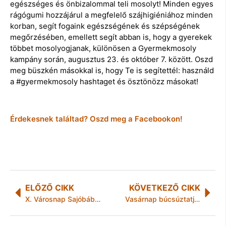
egészséges és önbizalommal teli mosolyt! Minden egyes
rágógumi hozzájárul a megfelelő szájhigiéniához minden
korban, segít fogaink egészségének és szépségének
megőrzésében, emellett segít abban is, hogy a gyerekek
többet mosolyogjanak, különösen a Gyermekmosoly
kampány során, augusztus 23. és október 7. között. Oszd
meg büszkén másokkal is, hogy Te is segítettél: használd
a #gyermekmosoly hashtaget és ösztönözz másokat!
Érdekesnek találtad? Oszd meg a Facebookon!
ELŐZŐ CIKK
KÖVETKEZŐ CIKK
X. Városnap Sajóbábonyban
Vasárnap búcsúztatják Székhelyi Józsefet