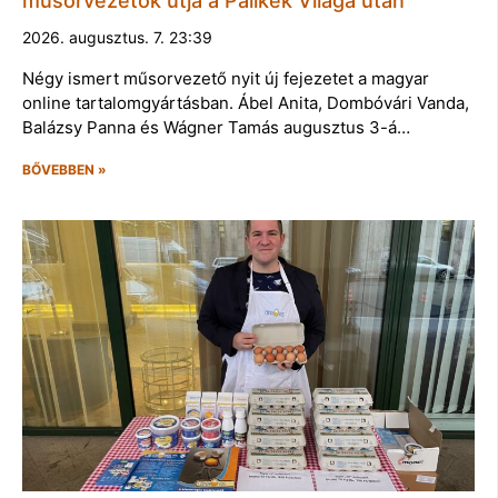
műsorvezetők útja a Palikék Világa után
2026. augusztus. 7. 23:39
Négy ismert műsorvezető nyit új fejezetet a magyar
online tartalomgyártásban. Ábel Anita, Dombóvári Vanda,
Balázsy Panna és Wágner Tamás augusztus 3-á…
BŐVEBBEN »