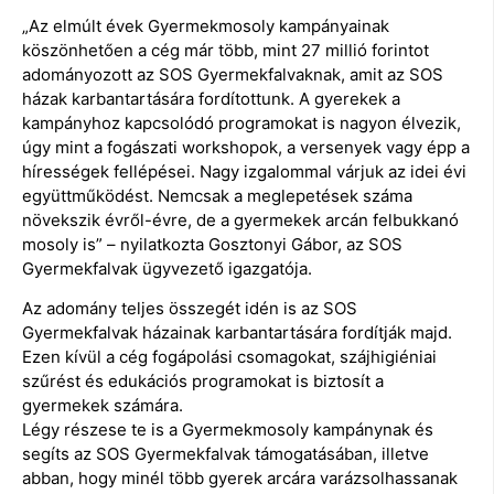
„Az elmúlt évek Gyermekmosoly kampányainak
köszönhetően a cég már több, mint 27 millió forintot
adományozott az SOS Gyermekfalvaknak, amit az SOS
házak karbantartására fordítottunk. A gyerekek a
kampányhoz kapcsolódó programokat is nagyon élvezik,
úgy mint a fogászati workshopok, a versenyek vagy épp a
hírességek fellépései. Nagy izgalommal várjuk az idei évi
együttműködést. Nemcsak a meglepetések száma
növekszik évről-évre, de a gyermekek arcán felbukkanó
mosoly is” – nyilatkozta Gosztonyi Gábor, az SOS
Gyermekfalvak ügyvezető igazgatója.
Az adomány teljes összegét idén is az SOS
Gyermekfalvak házainak karbantartására fordítják majd.
Ezen kívül a cég fogápolási csomagokat, szájhigiéniai
szűrést és edukációs programokat is biztosít a
gyermekek számára.
Légy részese te is a Gyermekmosoly kampánynak és
segíts az SOS Gyermekfalvak támogatásában, illetve
abban, hogy minél több gyerek arcára varázsolhassanak