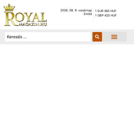
2026. 08. 9. vasárnap
1 EUR 365 HUF
Emőd
1 GBP 425 HUF