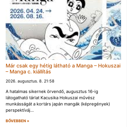
Már csak egy hétig látható a Manga – Hokuszai
– Manga c. kiállítás
2026. augusztus. 8. 21:58
A hatalmas sikernek örvendő, augusztus 16-ig
látogatható tárlat Kacusika Hokuszai művész
munkásságát a kortárs japán mangák (képregények)
perspektíváj…
BŐVEBBEN »