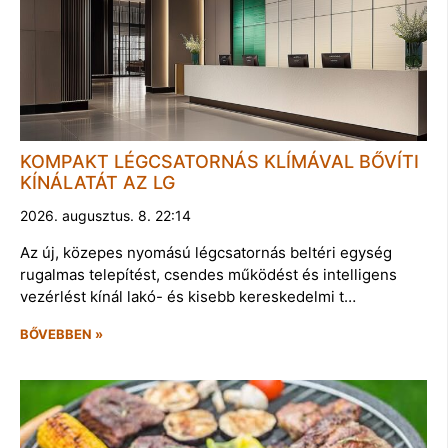
KOMPAKT LÉGCSATORNÁS KLÍMÁVAL BŐVÍTI
KÍNÁLATÁT AZ LG
2026. augusztus. 8. 22:14
Az új, közepes nyomású légcsatornás beltéri egység
rugalmas telepítést, csendes működést és intelligens
vezérlést kínál lakó- és kisebb kereskedelmi t…
BŐVEBBEN »