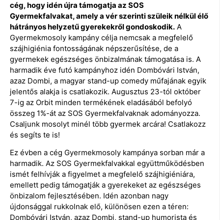
cég, hogy idén újra támogatja az SOS
Gyermekfalvakat, amely a vér szerinti szüleik nélkül élő
hátrányos helyzetű gyerekekről gondoskodik.
A
Gyermekmosoly kampány célja nemcsak a megfelelő
szájhigiénia fontosságának népszerűsítése, de a
gyermekek egészséges önbizalmának támogatása is. A
harmadik éve futó kampányhoz idén Dombóvári István,
azaz Dombi, a magyar stand-up comedy műfajának egyik
jelentős alakja is csatlakozik. Augusztus 23-tól október
7-ig az Orbit minden termékének eladásából befolyó
összeg 1%-át az SOS Gyermekfalvaknak adományozza.
Csaljunk mosolyt minél több gyermek arcára! Csatlakozz
és segíts te is!
Ez évben a cég Gyermekmosoly kampánya sorban már a
harmadik. Az SOS Gyermekfalvakkal együttműködésben
ismét felhívják a figyelmet a megfelelő szájhigiéniára,
emellett pedig támogatják a gyerekeket az egészséges
önbizalom fejlesztésében. Idén azonban nagy
újdonsággal rukkolnak elő, különösen ezen a téren:
Dombóvári István, azaz Dombi, stand-up humorista és