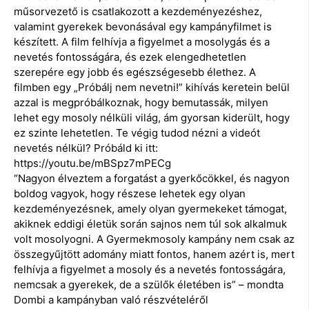
műsorvezető is csatlakozott a kezdeményezéshez,
valamint gyerekek bevonásával egy kampányfilmet is
készített. A film felhívja a figyelmet a mosolygás és a
nevetés fontosságára, és ezek elengedhetetlen
szerepére egy jobb és egészségesebb élethez. A
filmben egy „Próbálj nem nevetni!” kihívás keretein belül
azzal is megpróbálkoznak, hogy bemutassák, milyen
lehet egy mosoly nélküli világ, ám gyorsan kiderült, hogy
ez szinte lehetetlen. Te végig tudod nézni a videót
nevetés nélkül? Próbáld ki itt:
https://youtu.be/mBSpz7mPECg
“Nagyon élveztem a forgatást a gyerkőcökkel, és nagyon
boldog vagyok, hogy részese lehetek egy olyan
kezdeményezésnek, amely olyan gyermekeket támogat,
akiknek eddigi életük során sajnos nem túl sok alkalmuk
volt mosolyogni. A Gyermekmosoly kampány nem csak az
összegyűjtött adomány miatt fontos, hanem azért is, mert
felhívja a figyelmet a mosoly és a nevetés fontosságára,
nemcsak a gyerekek, de a szülők életében is” – mondta
Dombi a kampányban való részvételéről