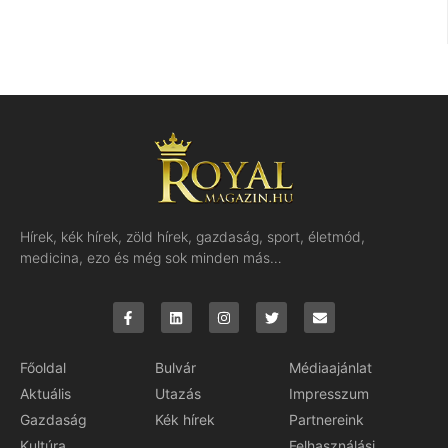
Hírek, kék hírek, zöld hírek, gazdaság, sport, életmód,
medicina, ezo és még sok minden más…
Főoldal
Bulvár
Médiaajánlat
Aktuális
Utazás
Impresszum
Gazdaság
Kék hírek
Partnereink
Kultúra
Felhasználási