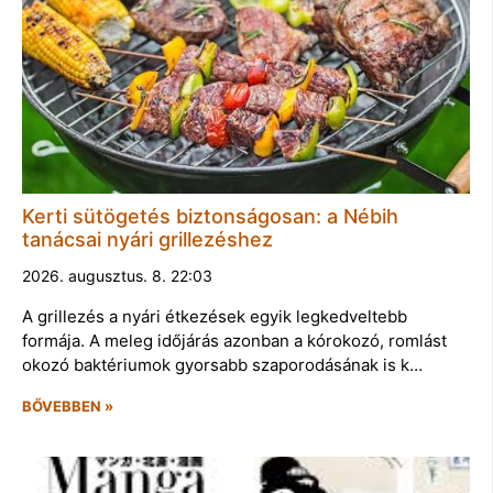
Kerti sütögetés biztonságosan: a Nébih
tanácsai nyári grillezéshez
2026. augusztus. 8. 22:03
A grillezés a nyári étkezések egyik legkedveltebb
formája. A meleg időjárás azonban a kórokozó, romlást
okozó baktériumok gyorsabb szaporodásának is k…
BŐVEBBEN »