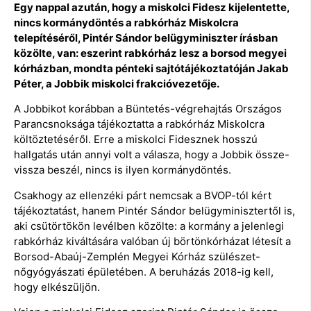
Egy nappal azután, hogy a miskolci Fidesz kijelentette,
nincs kormánydöntés a rabkórház Miskolcra
telepítéséről, Pintér Sándor belügyminiszter írásban
közölte, van: eszerint rabkórház lesz a borsod megyei
kórházban, mondta pénteki sajtótájékoztatóján Jakab
Péter, a Jobbik miskolci frakcióvezetője.
A Jobbikot korábban a Büntetés-végrehajtás Országos
Parancsnoksága tájékoztatta a rabkórház Miskolcra
költöztetéséről. Erre a miskolci Fidesznek hosszú
hallgatás után annyi volt a válasza, hogy a Jobbik össze-
vissza beszél, nincs is ilyen kormánydöntés.
Csakhogy az ellenzéki párt nemcsak a BVOP-tól kért
tájékoztatást, hanem Pintér Sándor belügyminisztertől is,
aki csütörtökön levélben közölte: a kormány a jelenlegi
rabkórház kiváltására valóban új börtönkórházat létesít a
Borsod-Abaúj-Zemplén Megyei Kórház szülészet-
nőgyógyászati épületében. A beruházás 2018-ig kell,
hogy elkészüljön.