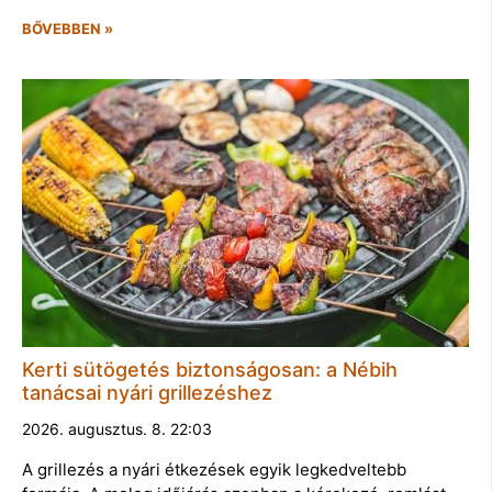
BŐVEBBEN »
Kerti sütögetés biztonságosan: a Nébih
tanácsai nyári grillezéshez
2026. augusztus. 8. 22:03
A grillezés a nyári étkezések egyik legkedveltebb