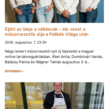
Eljött az ideje a váltásnak – ide vezet a
műsorvezetők útja a Palikék Világa után
2026. augusztus. 7. 23:39
Négy ismert műsorvezető nyit új fejezetet a magyar
online tartalomgyártásban. Ábel Anita, Dombóvári Vanda,
Balázsy Panna és Wágner Tamás augusztus 3-á…
BŐVEBBEN »