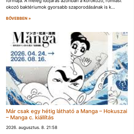
formája. A meleg időjárás azonban a kórokozó, romlást
okozó baktériumok gyorsabb szaporodásának is k…
BŐVEBBEN »
Már csak egy hétig látható a Manga – Hokuszai
– Manga c. kiállítás
2026. augusztus. 8. 21:58