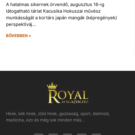
A hatalmas sikernek örvendő, augusztus 16-ig
látogatható tárlat Kacusika Hokuszai művész
munkásságát a kortárs japán mangák (képregények)
perspektíváj…
BŐVEBBEN »
Hírek, kék hírek, zöld hírek, gazdaság, sport, életmód,
medicina, ezo és még sok minden más…