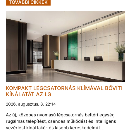
TOVÁBBI CIKKEK
KOMPAKT LÉGCSATORNÁS KLÍMÁVAL BŐVÍTI
KÍNÁLATÁT AZ LG
2026. augusztus. 8. 22:14
Az új, közepes nyomású légcsatornás beltéri egység
rugalmas telepítést, csendes működést és intelligens
vezérlést kínál lakó- és kisebb kereskedelmi t…