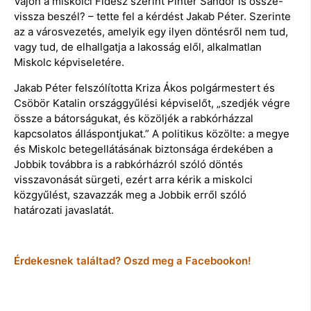
Vajon a miskolci Fidesz szerint Pintér Sándor is össze-
vissza beszél? – tette fel a kérdést Jakab Péter. Szerinte
az a városvezetés, amelyik egy ilyen döntésről nem tud,
vagy tud, de elhallgatja a lakosság elől, alkalmatlan
Miskolc képviseletére.
Jakab Péter felszólította Kriza Ákos polgármestert és
Csöbör Katalin országgyűlési képviselőt, „szedjék végre
össze a bátorságukat, és közöljék a rabkórházzal
kapcsolatos álláspontjukat.” A politikus közölte: a megye
és Miskolc betegellátásának biztonsága érdekében a
Jobbik továbbra is a rabkórházról szóló döntés
visszavonását sürgeti, ezért arra kérik a miskolci
közgyűlést, szavazzák meg a Jobbik erről szóló
határozati javaslatát.
Érdekesnek találtad? Oszd meg a Facebookon!