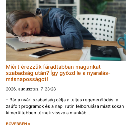
Miért érezzük fáradtabban magunkat
szabadság után? Így győzd le a nyaralás-
másnaposságot!
2026. augusztus. 7. 23:28
– Bár a nyári szabadság célja a teljes regenerálódás, a
zsúfolt programok és a napi rutin felborulása miatt sokan
kimerültebben térnek vissza a munkáb…
BŐVEBBEN »