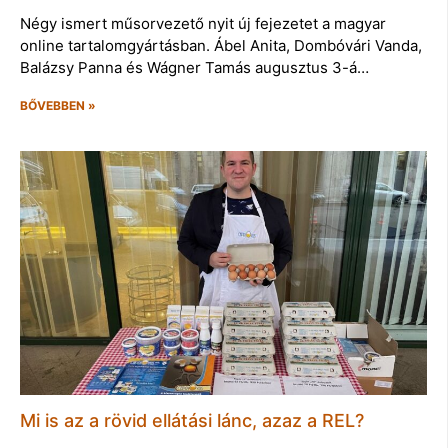
Négy ismert műsorvezető nyit új fejezetet a magyar
online tartalomgyártásban. Ábel Anita, Dombóvári Vanda,
Balázsy Panna és Wágner Tamás augusztus 3-á…
BŐVEBBEN »
Mi is az a rövid ellátási lánc, azaz a REL?