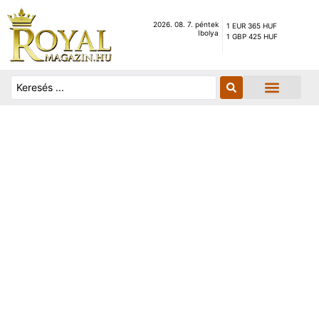
2026. 08. 7. péntek
1 EUR 365 HUF
Ibolya
1 GBP 425 HUF