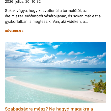
2026. július. 20. 10:32
Sokak vágya, hogy közvetlenül a termelőtől, az
élelmiszer-előállítótól vásároljanak, és sokan már ezt a
gyakorlatban is megteszik. Van, aki vidéken, a…
BŐVEBBEN »
Szabadságra mész? Ne hagyd magukra a