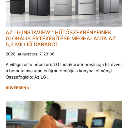
AZ LG INSTAVIEW™ HŰTŐSZEKRÉNYEINEK
GLOBÁLIS ÉRTÉKESÍTÉSE MEGHALADTA AZ
5,3 MILLIÓ DARABOT
2026. augusztus. 7. 23:36
A világszerte népszerű LG InstaView innovációja tíz évvel
a bemutatása után is újradefiniálja a konyhai élményt
Összefoglaló: Az LG …
BŐVEBBEN »