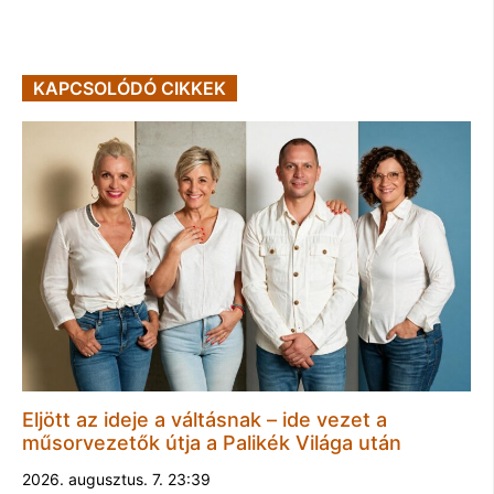
KAPCSOLÓDÓ CIKKEK
Eljött az ideje a váltásnak – ide vezet a
műsorvezetők útja a Palikék Világa után
2026. augusztus. 7. 23:39