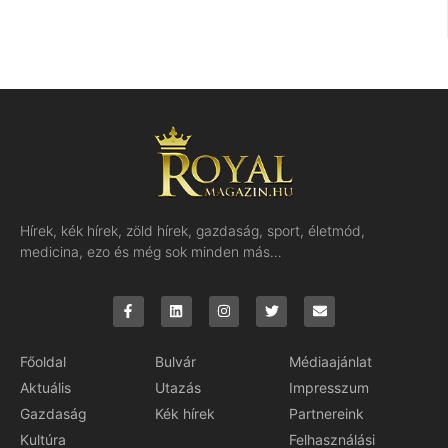
Hírek, kék hírek, zöld hírek, gazdaság, sport, életmód,
medicina, ezo és még sok minden más…
Főoldal
Bulvár
Médiaajánlat
Aktuális
Utazás
Impresszum
Gazdaság
Kék hírek
Partnereink
Kultúra
Felhasználási