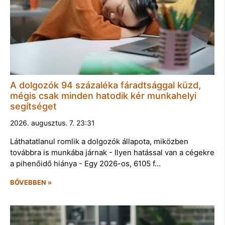
A dolgozók 94 százaléka fáradtsággal küzd,
mégis csak minden hatodik kér munkahelyi
segítséget
2026. augusztus. 7. 23:31
Láthatatlanul romlik a dolgozók állapota, miközben
továbbra is munkába járnak - Ilyen hatással van a cégekre
a pihenőidő hiánya - Egy 2026-os, 6105 f…
BŐVEBBEN »