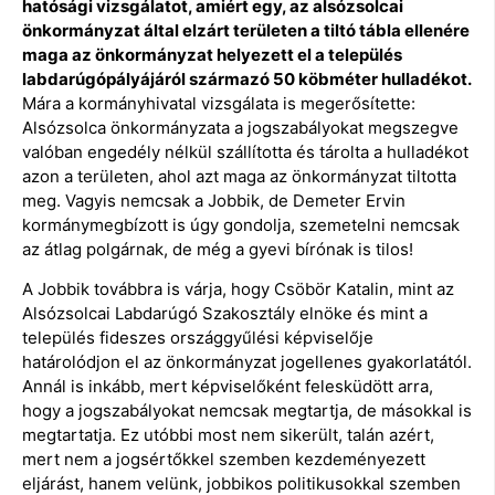
hatósági vizsgálatot, amiért egy, az alsózsolcai
önkormányzat által elzárt területen a tiltó tábla ellenére
maga az önkormányzat helyezett el a település
labdarúgópályájáról származó 50 köbméter hulladékot.
Mára a kormányhivatal vizsgálata is megerősítette:
Alsózsolca önkormányzata a jogszabályokat megszegve
valóban engedély nélkül szállította és tárolta a hulladékot
azon a területen, ahol azt maga az önkormányzat tiltotta
meg. Vagyis nemcsak a Jobbik, de Demeter Ervin
kormánymegbízott is úgy gondolja, szemetelni nemcsak
az átlag polgárnak, de még a gyevi bírónak is tilos!
A Jobbik továbbra is várja, hogy Csöbör Katalin, mint az
Alsózsolcai Labdarúgó Szakosztály elnöke és mint a
település fideszes országgyűlési képviselője
határolódjon el az önkormányzat jogellenes gyakorlatától.
Annál is inkább, mert képviselőként felesküdött arra,
hogy a jogszabályokat nemcsak megtartja, de másokkal is
megtartatja. Ez utóbbi most nem sikerült, talán azért,
mert nem a jogsértőkkel szemben kezdeményezett
eljárást, hanem velünk, jobbikos politikusokkal szemben