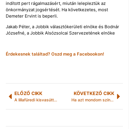
indított pert rágalmazásért, miután lelepleztük az
önkormányzat jogsértését. Ha következetes, most
Demeter Ervint is beperli.
Jakab Péter, a Jobbik választókerületi elnöke és Bodnár
Józsefné, a Jobbik Alsózsolcai Szervezetének elnöke
Érdekesnek találtad? Oszd meg a Facebookon!
ELŐZŐ CIKK
KÖVETKEZŐ CIKK
A lillafüredi kisvasúttal „Muzsikált az erdő”
Ha azt mondom színház, te azt mondod… (múlt, jelen, jövő)