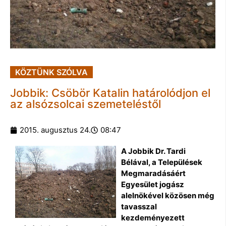
KÖZTÜNK SZÓLVA
Jobbik: Csöbör Katalin határolódjon el
az alsózsolcai szemeteléstől
2015. augusztus 24.
08:47
A Jobbik Dr. Tardi
Bélával, a Települések
Megmaradásáért
Egyesület jogász
alelnökével közösen még
tavasszal
kezdeményezett