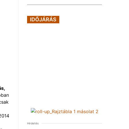
IDŐJÁRÁS
ás,
ióban
csak
2014
Hirdetés