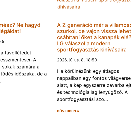
mész? Ne hagyd
A Z generáció már a villamos
légáidat!
szurkol, de vajon vissza lehe
csábítani őket a kanapék elé
:55
LG válaszol a modern
sportfogyasztás kihívásaira
 a távollétedet
tresszmentesen A
2026. július. 8. 18:50
g sokak számára a
Ha körülnézünk egy átlagos
öltődés időszaka, de a
nappaliban egy fontos világvers
…
alatt, a kép egyszerre zavarba ej
és technológiailag lenyűgöző. A
sportfogyasztási szo…
BŐVEBBEN »