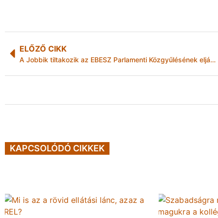
ELŐZŐ CIKK
A Jobbik tiltakozik az EBESZ Parlamenti Közgyűlésének eljárása ellen
KAPCSOLÓDÓ CIKKEK