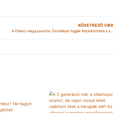
KÖVETKEZŐ CIK
A Fidesz megszavazta: Óvodában fogják felzárkóztatni a szülőket Misko