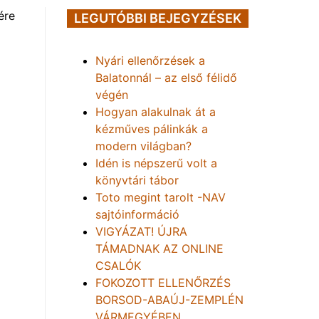
ére
LEGUTÓBBI BEJEGYZÉSEK
Nyári ellenőrzések a
Balatonnál – az első félidő
végén
Hogyan alakulnak át a
kézműves pálinkák a
modern világban?
Idén is népszerű volt a
könyvtári tábor
Toto megint tarolt -NAV
sajtóinformáció
VIGYÁZAT! ÚJRA
TÁMADNAK AZ ONLINE
CSALÓK
FOKOZOTT ELLENŐRZÉS
BORSOD-ABAÚJ-ZEMPLÉN
VÁRMEGYÉBEN