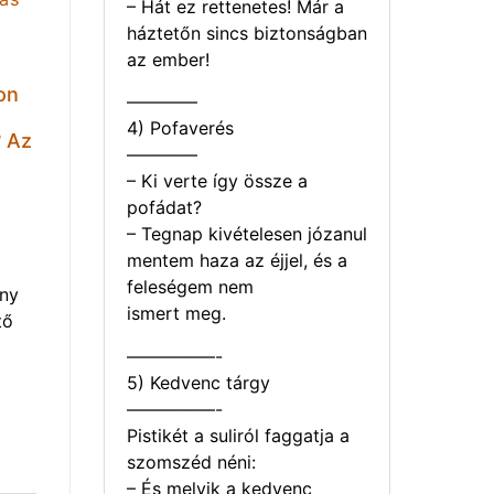
– Hát ez rettenetes! Már a
háztetőn sincs biztonságban
az ember!
on
————
t
4) Pofaverés
? Az
————
– Ki verte így össze a
pofádat?
– Tegnap kivételesen józanul
mentem haza az éjjel, és a
feleségem nem
eny
ismert meg.
tő
—————-
5) Kedvenc tárgy
—————-
Pistikét a suliról faggatja a
szomszéd néni:
– És melyik a kedvenc