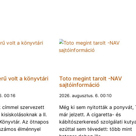
rű volt a könyvtári
Toto megint tarolt -NAV
sajtóinformáció
6. 00:16
2026. augusztus. 6. 00:10
k címmel szervezett
Még ki sem nyitották a ponyvát, 
kisiskolásoknak a II.
már jelzett. A cigaretta- és
Könyvtár. Az ötnapos
kábítószerkereső szolgálati kuty
számos élménnyel
ezúttal sem tévedett: több mint