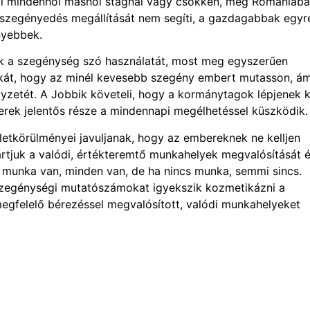
ül mindenhol máshol stagnál vagy csökken, még Romániáb
lszegényedés megállítását nem segíti, a gazdagabbak egyr
nyebbek.
ják a szegénység szó használatát, most meg egyszerűen
tikát, hogy az minél kevesebb szegény embert mutasson, á
zetét. A Jobbik követeli, hogy a kormánytagok lépjenek k
erek jelentős része a mindennapi megélhetéssel küszködik.
letkörülményei javuljanak, hogy az embereknek ne kelljen
artjuk a valódi, értékteremtő munkahelyek megvalósítását é
Ha munka van, minden van, de ha nincs munka, semmi sincs.
szegénységi mutatószámokat igyekszik kozmetikázni a
egfelelő bérezéssel megvalósított, valódi munkahelyeket