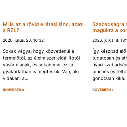
Mi is az a rövid ellátási lánc, azaz
Szabadságra 
a REL?
magukra a kol
2026. július. 20. 10:32
2026. július. 8. 18
Sokak vágya, hogy közvetlenül a
Így készítsd elő
termelőtől, az élelmiszer-előállítótól
tudatosan és s
vásároljanak, és sokan már ezt a
nyári szabadsá
gyakorlatban is megteszik. Van, aki
pihenés és felt
vidéken, a…
gondtalan kika
BŐVEBBEN »
BŐVEBBEN »