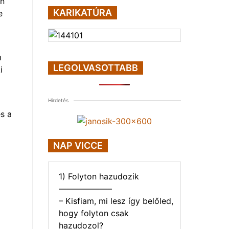
an
KARIKATÚRA
e
m
LEGOLVASOTTABB
i
Hirdetés
s a
NAP VICCE
1) Folyton hazudozik
——————–
– Kisfiam, mi lesz így belőled,
hogy folyton csak
hazudozol?