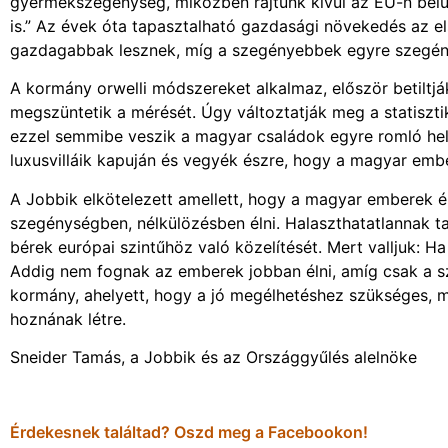
gyermekszegénység, miközben rajtunk kívül az EU-n bel
is.” Az évek óta tapasztalható gazdasági növekedés az e
gazdagabbak lesznek, míg a szegényebbek egyre szegé
A kormány orwelli módszereket alkalmaz, először betilt
megszüntetik a mérését. Úgy változtatják meg a statisz
ezzel semmibe veszik a magyar családok egyre romló hely
luxusvilláik kapuján és vegyék észre, hogy a magyar emb
A Jobbik elkötelezett amellett, hogy a magyar emberek é
szegénységben, nélkülözésben élni. Halaszthatatlannak t
bérek európai szintűhöz való közelítését. Mert valljuk: 
Addig nem fognak az emberek jobban élni, amíg csak a 
kormány, ahelyett, hogy a jó megélhetéshez szükséges, m
hoznának létre.
Sneider Tamás, a Jobbik és az Országgyűlés alelnöke
Érdekesnek találtad? Oszd meg a Facebookon!