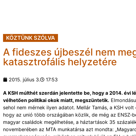
KÖZTÜNK SZÓLVA
A fideszes újbeszél nem me
katasztrofális helyzetére
2015. július 3.
17:53
A KSH múlthét szerdán jelentette be, hogy a 2014. évi 
vélhetően politikai okok miatt, megszüntetik.
Elmondásuk
sehol nem mérnek ilyen adatot. Mellár Tamás, a KSH vol
hogy az unió több országában közlik, de még az ENSZ-be
magyar családok megélhetése, a háztartások 35 százalék
novemberében az MTA munkatársa azt mondta: „Magyarors