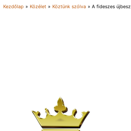
Kezdőlap
»
Közélet
»
Köztünk szólva
»
A fideszes újbes