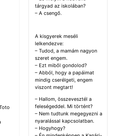
tárgyad az iskolában?
– A csengő.
A kisgyerek meséli
lelkendezve:
– Tudod, a mamám nagyon
szeret engem.
– Ezt miből gondolod?
– Abból, hogy a papáimat
mindig cserélgeti, engem
viszont megtart!
– Hallom, összevesztél a
feleségeddel. Mi történt?
Toto
– Nem tudtunk megegyezni a
nyaralással kapcsolatban.
a
– Hogyhogy?
– Én mindenképpen a Kanári-