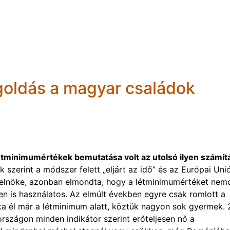
goldás a magyar családok
létminimumértékek bemutatása volt az utolsó ilyen számít
 szerint a módszer felett „eljárt az idő” és az Európai Un
t elnöke, azonban elmondta, hogy a létminimumértéket nem
n is használatos. Az elmúlt években egyre csak romlott a
a él már a létminimum alatt, köztük nagyon sok gyermek. 
zágon minden indikátor szerint erőteljesen nő a