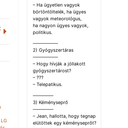
– Ha ügyetlen vagyok
börtöntöltelék, ha ügyes
vagyok meteorológus,
ha nagyon ügyes vagyok,
K
politikus.
lcon
—————–
2) Gyógyszertáras
—————–
– Hogy hívják a jóllakott
gyógyszertárost?
– ???
– Telepatikus.
————–
3) Kéményseprő
————–
– Jean, hallotta, hogy tegnap
elütöttek egy kéményseprőt?