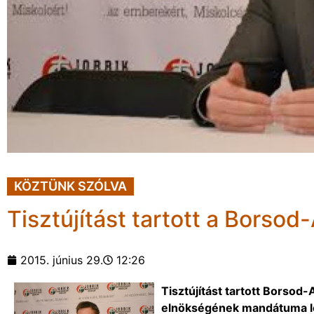
KÖZTÜNK SZÓLVA
Tisztújítást tartott a Bors
2015. június 29.
12:26
Tisztújítást tartott Borsod
elnökségének mandátuma lej