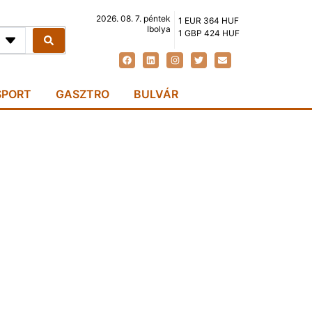
2026. 08. 7. péntek
1 EUR 364 HUF
Ibolya
1 GBP 424 HUF
SPORT
GASZTRO
BULVÁR