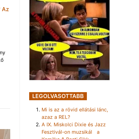
t
? Az
eny
tő
LEGOLVASOTTABB
Mi is az a rövid ellátási lánc,
azaz a REL?
A IX. Miskolci Dixie és Jazz
Fesztivál-on muzsikál a