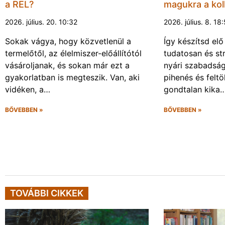
a REL?
magukra a kol
2026. július. 20. 10:32
2026. július. 8. 18
Sokak vágya, hogy közvetlenül a
Így készítsd elő
termelőtől, az élelmiszer-előállítótól
tudatosan és s
vásároljanak, és sokan már ezt a
nyári szabadsá
gyakorlatban is megteszik. Van, aki
pihenés és felt
vidéken, a…
gondtalan kika
BŐVEBBEN »
BŐVEBBEN »
TOVÁBBI CIKKEK