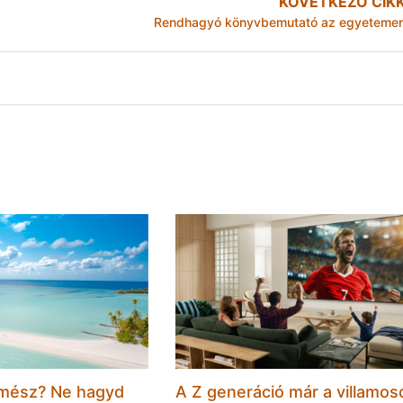
KÖVETKEZŐ CIK
Rendhagyó könyvbemutató az egyeteme
mész? Ne hagyd
A Z generáció már a villamos