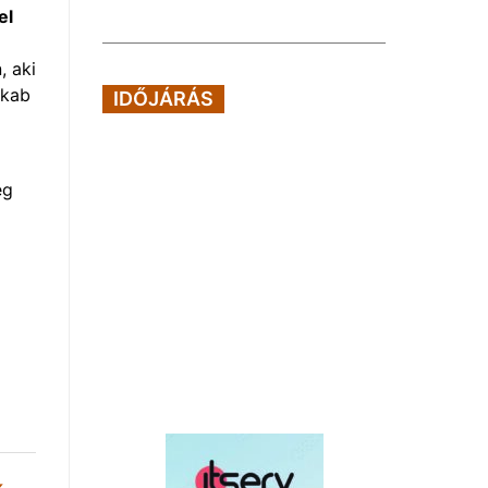
el
, aki
akab
IDŐJÁRÁS
ég