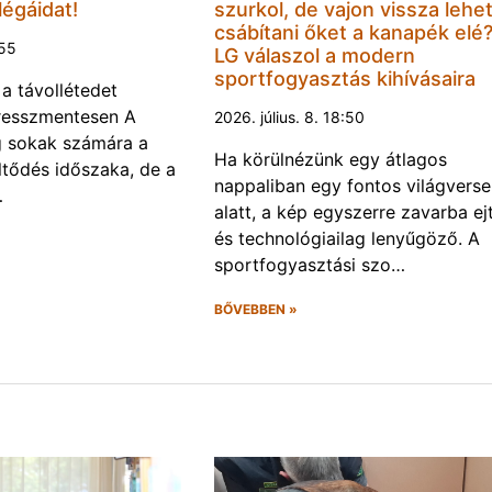
légáidat!
szurkol, de vajon vissza lehe
csábítani őket a kanapék elé
:55
LG válaszol a modern
sportfogyasztás kihívásaira
 a távollétedet
tresszmentesen A
2026. július. 8. 18:50
g sokak számára a
Ha körülnézünk egy átlagos
öltődés időszaka, de a
nappaliban egy fontos világvers
…
alatt, a kép egyszerre zavarba ej
és technológiailag lenyűgöző. A
sportfogyasztási szo…
BŐVEBBEN »