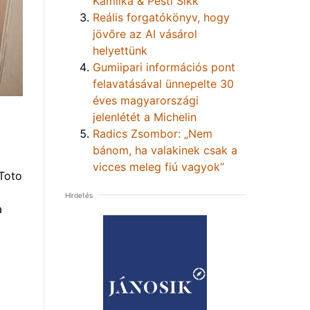
Kamilka & Pesti Sikk
Reális forgatókönyv, hogy
jövőre az AI vásárol
helyettünk
Gumiipari információs pont
felavatásával ünnepelte 30
éves magyarországi
jelenlétét a Michelin
Radics Zsombor: „Nem
bánom, ha valakinek csak a
vicces meleg fiú vagyok”
Toto
Hirdetés
a