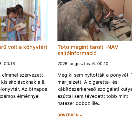
rű volt a könyvtári
Toto megint tarolt -NAV
sajtóinformáció
6. 00:16
2026. augusztus. 6. 00:10
k címmel szervezett
Még ki sem nyitották a ponyvát, 
kisiskolásoknak a II.
már jelzett. A cigaretta- és
Könyvtár. Az ötnapos
kábítószerkereső szolgálati kuty
számos élménnyel
ezúttal sem tévedett: több mint
hatezer doboz ille…
BŐVEBBEN »