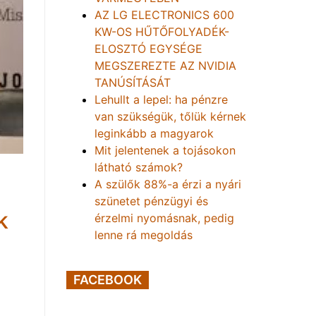
AZ LG ELECTRONICS 600
KW-OS HŰTŐFOLYADÉK-
ELOSZTÓ EGYSÉGE
MEGSZEREZTE AZ NVIDIA
TANÚSÍTÁSÁT
Lehullt a lepel: ha pénzre
van szükségük, tőlük kérnek
leginkább a magyarok
Mit jelentenek a tojásokon
látható számok?
A szülők 88%-a érzi a nyári
szünetet pénzügyi és
k
érzelmi nyomásnak, pedig
lenne rá megoldás
FACEBOOK