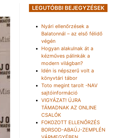
LEGUTÓBBI BEJEGYZÉSEK
Nyári ellenőrzések a
Balatonnál – az első félidő
végén
Hogyan alakulnak át a
kézműves pálinkák a
modern világban?
Idén is népszerű volt a
könyvtári tábor
Toto megint tarolt -NAV
sajtóinformáció
VIGYÁZAT! ÚJRA
TÁMADNAK AZ ONLINE
CSALÓK
FOKOZOTT ELLENŐRZÉS
BORSOD-ABAÚJ-ZEMPLÉN
VÁRMEGYÉBEN