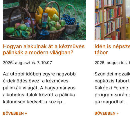
Hogyan alakulnak át a kézműves
Idén is népsze
pálinkák a modern világban?
tábor
2026. augusztus. 7. 10:07
2026. augusztus. 
Az utóbbi időben egyre nagyobb
Szünidei mozai
érdeklődés övezi a kézműves
napközis tábort 
pálinkák világát. A hagyományos
Rákóczi Ferenc 
alkoholos italok között a pálinka
program során 
különösen kedvelt a közép…
gazdagodhat…
BŐVEBBEN »
BŐVEBBEN »