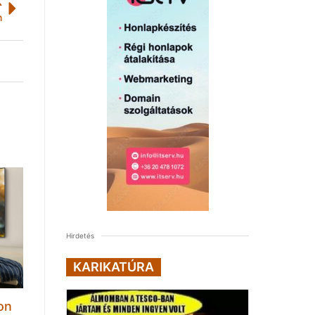
K
n
Hirdetés
KARIKATÚRA
on