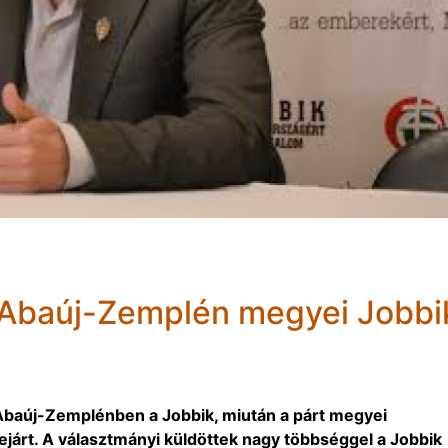
od-Abaúj-Zemplén megyei Jobbi
-Abaúj-Zemplénben a Jobbik, miután a párt megyei
árt. A választmányi küldöttek nagy többséggel a Jobbik