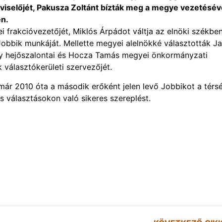
viselőjét, Pakusza Zoltánt bízták meg a megye vezetésév
en.
 frakcióvezetőjét, Miklós Árpádot váltja az elnöki székben
 Jobbik munkáját. Mellette megyei alelnökké választották J
y hejőszalontai és Hocza Tamás megyei önkormányzati
 választókerületi szervezőjét.
ár 2010 óta a második erőként jelen levő Jobbikot a térs
 választásokon való sikeres szereplést.