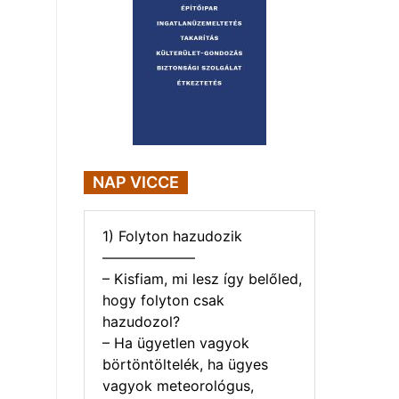
NAP VICCE
1) Folyton hazudozik
——————–
– Kisfiam, mi lesz így belőled,
hogy folyton csak
hazudozol?
– Ha ügyetlen vagyok
börtöntöltelék, ha ügyes
vagyok meteorológus,