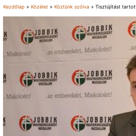
Kezdőlap
»
Közélet
»
Köztünk szólva
»
Tisztújítást tar