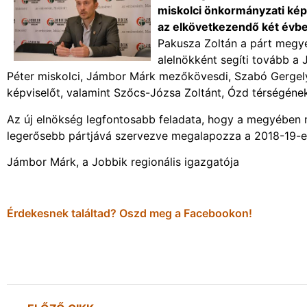
miskolci önkormányzati kép
az elkövetkezendő két évb
Pakusza Zoltán a párt megyei
alelnökként segíti tovább a
Péter miskolci, Jámbor Márk mezőkövesdi, Szabó Gergel
képviselőt, valamint Szőcs-Józsa Zoltánt, Ózd térségének
Az új elnökség legfontosabb feladata, hogy a megyében m
legerősebb pártjává szervezve megalapozza a 2018-19-es
Jámbor Márk, a Jobbik regionális igazgatója
Érdekesnek találtad? Oszd meg a Facebookon!