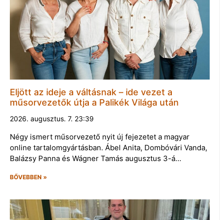
Eljött az ideje a váltásnak – ide vezet a
műsorvezetők útja a Palikék Világa után
2026. augusztus. 7. 23:39
Négy ismert műsorvezető nyit új fejezetet a magyar
online tartalomgyártásban. Ábel Anita, Dombóvári Vanda,
Balázsy Panna és Wágner Tamás augusztus 3-á…
BŐVEBBEN »