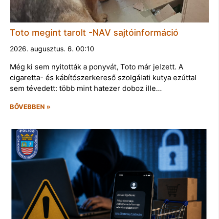
Toto megint tarolt -NAV sajtóinformáció
2026. augusztus. 6. 00:10
Még ki sem nyitották a ponyvát, Toto már jelzett. A
cigaretta- és kábítószerkereső szolgálati kutya ezúttal
sem tévedett: több mint hatezer doboz ille…
BŐVEBBEN »