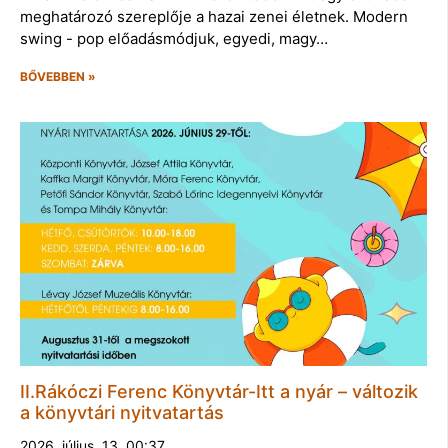
meghatározó szereplője a hazai zenei életnek. Modern
swing - pop előadásmódjuk, egyedi, magy…
BŐVEBBEN »
II.Rákóczi Ferenc Könyvtár-Itt a nyár – változik
a könyvtári nyitvatartás
2026. július. 13. 00:37