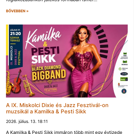
BŐVEBBEN »
A IX. Miskolci Dixie és Jazz Fesztivál-on
muzsikál a Kamilka & Pesti Sikk
2026. július. 13. 18:11
A Kamilka & Pesti Sikk immáron több mint egy évtizede