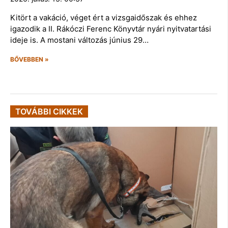
Kitört a vakáció, véget ért a vizsgaidőszak és ehhez
igazodik a II. Rákóczi Ferenc Könyvtár nyári nyitvatartási
ideje is. A mostani változás június 29…
BŐVEBBEN »
TOVÁBBI CIKKEK