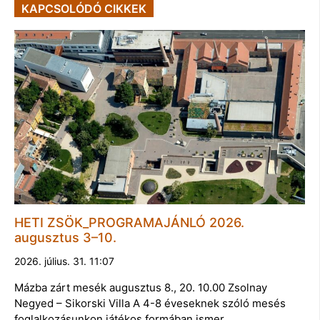
KAPCSOLÓDÓ CIKKEK
HETI ZSÖK_PROGRAMAJÁNLÓ 2026.
augusztus 3–10.
2026. július. 31. 11:07
Mázba zárt mesék augusztus 8., 20. 10.00 Zsolnay
Negyed – Sikorski Villa A 4-8 éveseknek szóló mesés
foglalkozásunkon játékos formában ismer…