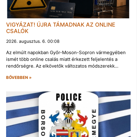
VIGYÁZAT! ÚJRA TÁMADNAK AZ ONLINE
CSALÓK
2026. augusztus. 6. 00:08
Az elmúlt napokban Győr-Moson-Sopron vármegyében
ismét több online csalás miatt érkezett feljelentés a
rendőrségre. Az elkövetők változatos módszerekk…
BŐVEBBEN »