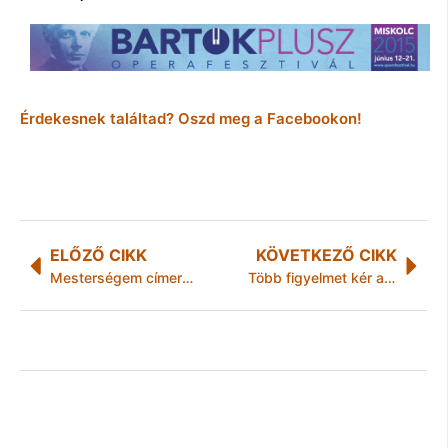
Érdekesnek találtad? Oszd meg a Facebookon!
ELŐZŐ CIKK
KÖVETKEZŐ CIKK
Mesterségem címere: gengszter
Több figyelmet kér a Jobbik az oktatásban dolgozóknak