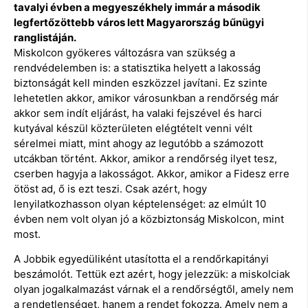
tavalyi évben a megyeszékhely immár a második
legfertőzöttebb város lett Magyarország bűnügyi
ranglistáján.
Miskolcon gyökeres változásra van szükség a
rendvédelemben is: a statisztika helyett a lakosság
biztonságát kell minden eszközzel javítani. Ez szinte
lehetetlen akkor, amikor városunkban a rendőrség már
akkor sem indít eljárást, ha valaki fejszével és harci
kutyával készül közterületen elégtételt venni vélt
sérelmei miatt, mint ahogy az legutóbb a számozott
utcákban történt. Akkor, amikor a rendőrség ilyet tesz,
cserben hagyja a lakosságot. Akkor, amikor a Fidesz erre
ötöst ad, ő is ezt teszi. Csak azért, hogy
lenyilatkozhasson olyan képtelenséget: az elmúlt 10
évben nem volt olyan jó a közbiztonság Miskolcon, mint
most.
A Jobbik egyedüliként utasította el a rendőrkapitányi
beszámolót. Tettük ezt azért, hogy jelezzük: a miskolciak
olyan jogalkalmazást várnak el a rendőrségtől, amely nem
a rendetlenséget, hanem a rendet fokozza. Amely nem a