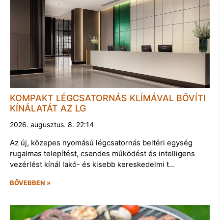
KOMPAKT LÉGCSATORNÁS KLÍMÁVAL BŐVÍTI
KÍNÁLATÁT AZ LG
2026. augusztus. 8. 22:14
Az új, közepes nyomású légcsatornás beltéri egység
rugalmas telepítést, csendes működést és intelligens
vezérlést kínál lakó- és kisebb kereskedelmi t…
BŐVEBBEN »