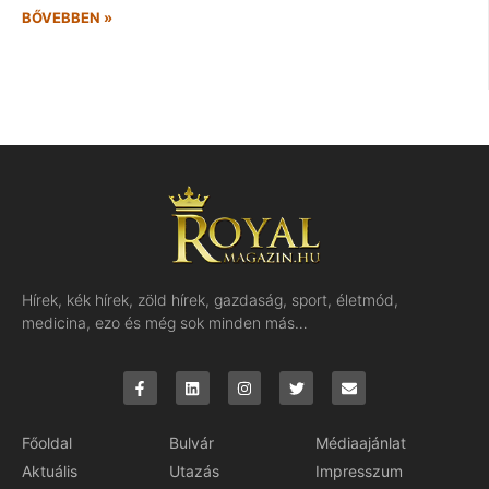
BŐVEBBEN »
Hírek, kék hírek, zöld hírek, gazdaság, sport, életmód,
medicina, ezo és még sok minden más…
Főoldal
Bulvár
Médiaajánlat
Aktuális
Utazás
Impresszum