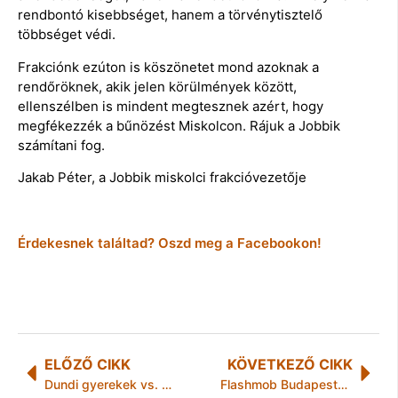
rendbontó kisebbséget, hanem a törvénytisztelő
többséget védi.
Frakciónk ezúton is köszönetet mond azoknak a
rendőröknek, akik jelen körülmények között,
ellenszélben is mindent megtesznek azért, hogy
megfékezzék a bűnözést Miskolcon. Rájuk a Jobbik
számítani fog.
Jakab Péter, a Jobbik miskolci frakcióvezetője
Érdekesnek találtad? Oszd meg a Facebookon!
ELŐZŐ CIKK
KÖVETKEZŐ CIKK
Dundi gyerekek vs. étvágytalan kicsik
Flashmob Budapesten a Nyugati téren