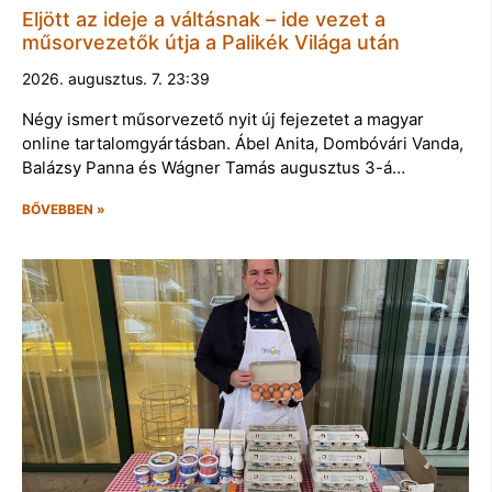
Eljött az ideje a váltásnak – ide vezet a
műsorvezetők útja a Palikék Világa után
2026. augusztus. 7. 23:39
Négy ismert műsorvezető nyit új fejezetet a magyar
online tartalomgyártásban. Ábel Anita, Dombóvári Vanda,
Balázsy Panna és Wágner Tamás augusztus 3-á…
BŐVEBBEN »