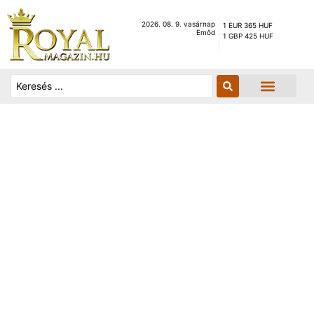
2026. 08. 9. vasárnap
1 EUR 365 HUF
Emőd
1 GBP 425 HUF