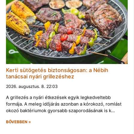
Kerti sütögetés biztonságosan: a Nébih
tanácsai nyári grillezéshez
2026. augusztus. 8. 22:03
A grillezés a nyári étkezések egyik legkedveltebb
formája. A meleg időjárás azonban a kórokozó, romlást
okozó baktériumok gyorsabb szaporodásának is k…
BŐVEBBEN »