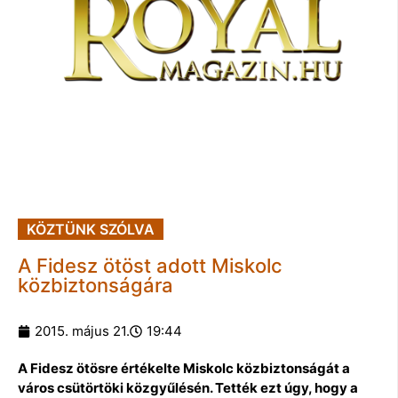
KÖZTÜNK SZÓLVA
A Fidesz ötöst adott Miskolc
közbiztonságára
2015. május 21.
19:44
A Fidesz ötösre értékelte Miskolc közbiztonságát a
város csütörtöki közgyűlésén. Tették ezt úgy, hogy a