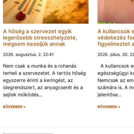
A hőség a szervezet egyik
A kullancsok e
legerősebb stresszhelyzete,
védekezés fo
mégsem kezeljük annak
figyelmeztet 
2026. augusztus. 2. 22:41
2026. július. 30. 2
Nem csak a munka és a rohanás
A kullancsok 
terheli a szervezetet. A tartós hőség
egészségügyi ko
egyszerre érinti a keringést, az
Nemcsak az emb
idegrendszert, az anyagcserét és a
számára is. A 
sejtek működés…
jelentőse…
BŐVEBBEN »
BŐVEBBEN »