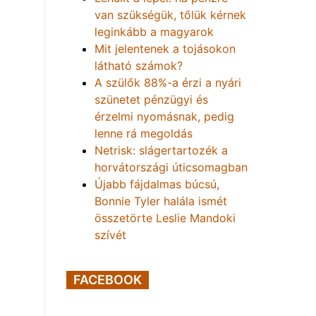
van szükségük, tőlük kérnek
leginkább a magyarok
Mit jelentenek a tojásokon
látható számok?
A szülők 88%-a érzi a nyári
szünetet pénzügyi és
érzelmi nyomásnak, pedig
lenne rá megoldás
Netrisk: slágertartozék a
horvátországi úticsomagban
Újabb fájdalmas búcsú,
Bonnie Tyler halála ismét
összetörte Leslie Mandoki
szívét
FACEBOOK