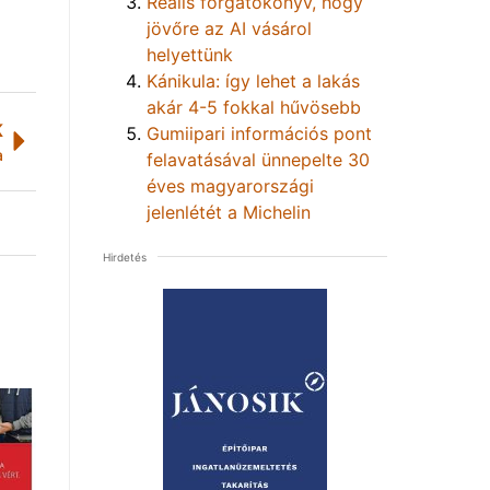
Reális forgatókönyv, hogy
jövőre az AI vásárol
helyettünk
Kánikula: így lehet a lakás
akár 4-5 fokkal hűvösebb
K
Gumiipari információs pont
a
felavatásával ünnepelte 30
éves magyarországi
jelenlétét a Michelin
Hirdetés