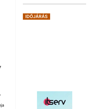
IDŐJÁRÁS
r
,
,
nja