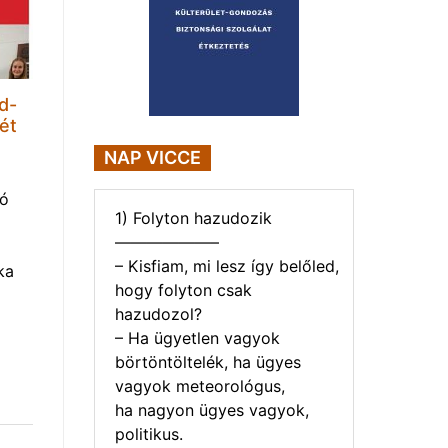
d-
ét
NAP VICCE
tó
1) Folyton hazudozik
——————–
– Kisfiam, mi lesz így belőled,
ka
hogy folyton csak
hazudozol?
– Ha ügyetlen vagyok
börtöntöltelék, ha ügyes
vagyok meteorológus,
ha nagyon ügyes vagyok,
politikus.