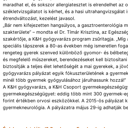
maradhat el, és sokszor allergiatesztet is elrendelhet az o
székletvizsgálatot is kérhet, és a hasi ultrahangvizsgála
étrendváltozást, kezelést javasol.
„Bár nem kifejezetten hangsúlyos, a gasztroenterológia
szakterülete” – mondta el Dr. Tímár Krisztina, az Egészsé
szakértője, a K&H gyógyvarázs program zsűritagja. „Míg az 
speciális tápszerek a 80-as években még ismeretlen fo
rengeteg gyerek szenved különböző gyomor- és bélbetegsége
és megfelelő műszereket, berendezéseket kell biztosítani
biztosítják a teljes élet lehetőségét a mai gyerekek, a jö
gyógyvarázs pályázat egyik fókuszterületének a gyermek
minél több gyermek gyógyulásához járulhassunk hozzá!”
A K&H gyógyvarázs, a K&H Csoport gyermekegészségügyi
gyermekegészségügyet: eddig több mint 300 gyermek-eg
forint értékben orvosi eszközökkel. A 2015-ös pályázat k
gyermekneurológia. A pályázatra május 29-ig adhatják b