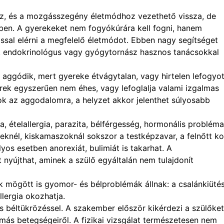
oz, és a mozgásszegény életmódhoz vezethető vissza, de
ben. A gyerekeket nem fogyókúrára kell fogni, hanem
ltással elérni a megfelelő életmódot. Ebben nagy segítséget
s, endokrinológus vagy gyógytornász hasznos tanácsokkal
aggódik, mert gyereke étvágytalan, vagy hirtelen lefogyot
ek egyszerűen nem éhes, vagy lefoglalja valami izgalmas
 ok az aggodalomra, a helyzet akkor jelenthet súlyosabb
ia, ételallergia, parazita, bélférgesség, hormonális probléma
nél, kiskamaszoknál sokszor a testképzavar, a felnőtt ko
os esetben anorexiát, bulimiát is takarhat. A
nyújthat, aminek a szülő egyáltalán nem tulajdonít
mögött is gyomor- és bélproblémák állnak: a csalánkiütés
lergia okozhatja.
s béltükrözéssel. A szakember először kikérdezi a szülőket
más betegségeiről. A fizikai vizsgálat természetesen nem