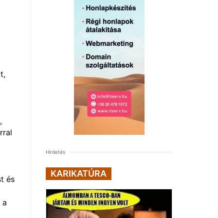
t,
,
rral
Hirdetés
KARIKATÚRA
t és
 a