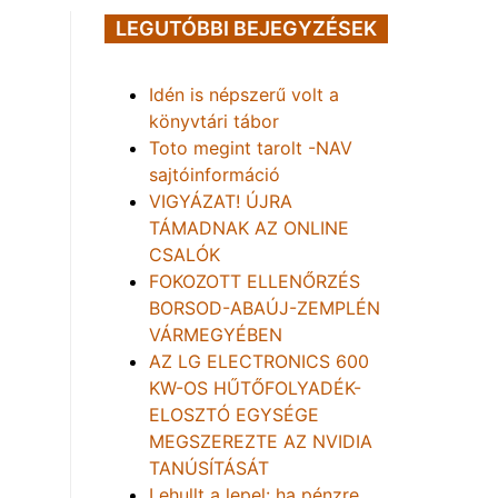
LEGUTÓBBI BEJEGYZÉSEK
Idén is népszerű volt a
könyvtári tábor
Toto megint tarolt -NAV
sajtóinformáció
VIGYÁZAT! ÚJRA
TÁMADNAK AZ ONLINE
CSALÓK
FOKOZOTT ELLENŐRZÉS
BORSOD-ABAÚJ-ZEMPLÉN
VÁRMEGYÉBEN
AZ LG ELECTRONICS 600
KW-OS HŰTŐFOLYADÉK-
ELOSZTÓ EGYSÉGE
MEGSZEREZTE AZ NVIDIA
TANÚSÍTÁSÁT
Lehullt a lepel: ha pénzre