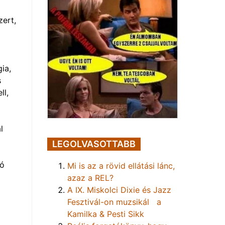
zert,
ia,
s
ll,
l
LEGOLVASOTTABB
ió
Mi is az a rövid ellátási lánc,
azaz a REL?
A IX. Miskolci Dixie és Jazz
Fesztivál-on muzsikál a
Kamilka & Pesti Sikk