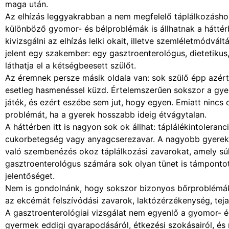
maga után.
Az elhízás leggyakrabban a nem megfelelő táplálkozásh
különböző gyomor- és bélproblémák is állhatnak a háttér
kivizsgálni az elhízás lelki okait, illetve szemléletmódvá
jelent egy szakember: egy gasztroenterológus, dietetiku
láthatja el a kétségbeesett szülőt.
Az éremnek persze másik oldala van: sok szülő épp azért 
esetleg hasmenéssel küzd. Értelemszerűen sokszor a gyer
játék, és ezért eszébe sem jut, hogy egyen. Emiatt nincs
problémát, ha a gyerek hosszabb ideig étvágytalan.
A háttérben itt is nagyon sok ok állhat: táplálékintoleranc
cukorbetegség vagy anyagcserezavar. A nagyobb gyerekek
való szembenézés okoz táplálkozási zavarokat, amely súly
gasztroenterológus számára sok olyan tünet is támpontot 
jelentőséget.
Nem is gondolnánk, hogy sokszor bizonyos bőrproblémák 
az ekcémát felszívódási zavarok, laktózérzékenység, tejal
A gasztroenterológiai vizsgálat nem egyenlő a gyomor- é
gyermek eddigi gyarapodásáról, étkezési szokásairól, és 