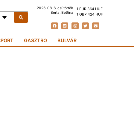
2026. 08. 6. csütörtök
1 EUR 364 HUF
Berta, Bettina
1 GBP 424 HUF
SPORT
GASZTRO
BULVÁR