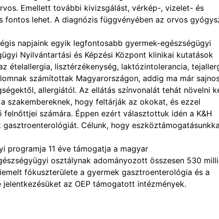
rvos. Emellett további kivizsgálást, vérkép-, vizelet- és
t is fontos lehet. A diagnózis függvényében az orvos gyógys
 mégis napjaink egyik legfontosabb gyermek-egészségügyi
gügyi Nyilvántartási és Képzési Központ klinikai kutatások
ételallergia, lisztérzékenység, laktózintolerancia, tejallerg
galomnak számítottak Magyarországon, addig ma már sajno
ktől, allergiától. Az ellátás színvonalát tehát növelni ke
 a szakembereknek, hogy feltárják az okokat, és ezzel
vő felnőttjei számára. Éppen ezért választottuk idén a K&H
 gasztroenterológiát. Célunk, hogy eszköztámogatásunkka
 programja 11 éve támogatja a magyar
észségyügyi osztálynak adományozott összesen 530 mill
iemelt fókuszterülete a gyermek gasztroenterológia és a
e jelentkezésüket az OEP támogatott intézmények.