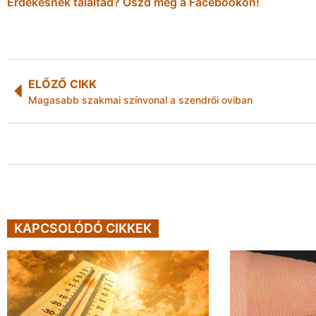
Érdekesnek találtad? Oszd meg a Facebookon!
ELŐZŐ CIKK
Magasabb szakmai színvonal a szendrői oviban
KAPCSOLÓDÓ CIKKEK