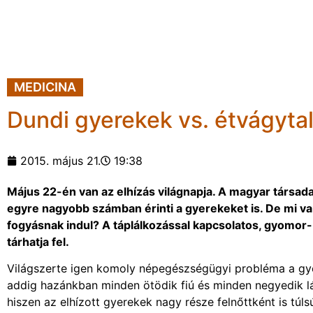
MEDICINA
Dundi gyerekek vs. étvágytal
2015. május 21.
19:38
Május 22-én van az elhízás világnapja. A magyar társa
egyre nagyobb számban érinti a gyerekeket is. De mi va
fogyásnak indul? A táplálkozással kapcsolatos, gyomor-
tárhatja fel.
Világszerte igen komoly népegészségügyi probléma a gy
addig hazánkban minden ötödik fiú és minden negyedik lán
hiszen az elhízott gyerekek nagy része felnőttként is tú