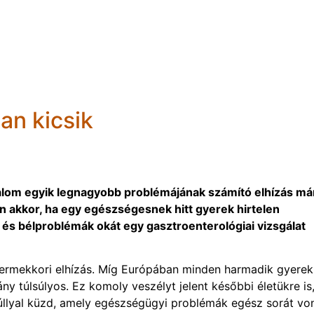
an kicsik
dalom egyik legnagyobb problémájának számító elhízás má
n akkor, ha egy egészségesnek hitt gyerek hirtelen
 és bélproblémák okát egy gasztroenterológiai vizsgálat
ermekkori elhízás. Míg Európában minden harmadik gyerek
y túlsúlyos. Ez komoly veszélyt jelent későbbi életükre is
lsúllyal küzd, amely egészségügyi problémák egész sorát vo