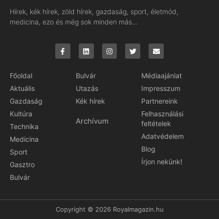
Hírek, kék hírek, zöld hírek, gazdaság, sport, életmód,
medicina, ezo és még sok minden más…
Főoldal
Bulvár
Médiaajánlat
Aktuális
Utazás
Impresszum
Gazdaság
Kék hírek
Partnereink
Kultúra
Felhasználási
Archívum
feltételek
Technika
Adatvédelem
Medicina
Blog
Sport
Írjon nekünk!
Gasztro
Bulvár
Copyright © 2026 Royalmagazin.hu