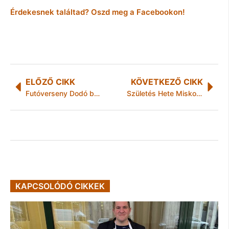
Érdekesnek találtad? Oszd meg a Facebookon!
ELŐZŐ CIKK
KÖVETKEZŐ CIKK
Futóverseny Dodó bácsi emlékére
Születés Hete Miskolcon – A családdá válás ünnepe
KAPCSOLÓDÓ CIKKEK