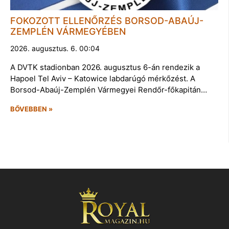
FOKOZOTT ELLENŐRZÉS BORSOD-ABAÚJ-
ZEMPLÉN VÁRMEGYÉBEN
2026. augusztus. 6. 00:04
A DVTK stadionban 2026. augusztus 6-án rendezik a
Hapoel Tel Aviv – Katowice labdarúgó mérkőzést. A
Borsod-Abaúj-Zemplén Vármegyei Rendőr-főkapitán…
BŐVEBBEN »