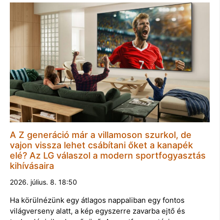
A Z generáció már a villamoson szurkol, de
vajon vissza lehet csábítani őket a kanapék
elé? Az LG válaszol a modern sportfogyasztás
kihívásaira
2026. július. 8. 18:50
Ha körülnézünk egy átlagos nappaliban egy fontos
világverseny alatt, a kép egyszerre zavarba ejtő és