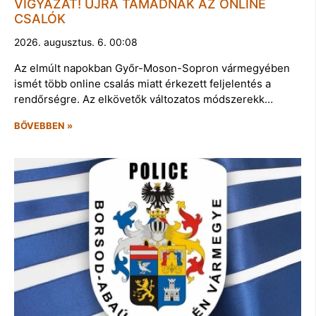
VIGYÁZAT! ÚJRA TÁMADNAK AZ ONLINE
CSALÓK
2026. augusztus. 6. 00:08
Az elmúlt napokban Győr-Moson-Sopron vármegyében
ismét több online csalás miatt érkezett feljelentés a
rendőrségre. Az elkövetők változatos módszerekk…
BŐVEBBEN »