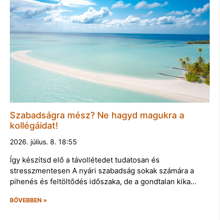
Szabadságra mész? Ne hagyd magukra a
kollégáidat!
2026. július. 8. 18:55
Így készítsd elő a távollétedet tudatosan és
stresszmentesen A nyári szabadság sokak számára a
pihenés és feltöltődés időszaka, de a gondtalan kika…
BŐVEBBEN »