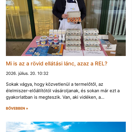
Mi is az a rövid ellátási lánc, azaz a REL?
2026. július. 20. 10:32
Sokak vágya, hogy közvetlenül a termelőtől, az
élelmiszer-előállítótól vásároljanak, és sokan már ezt a
gyakorlatban is megteszik. Van, aki vidéken, a…
BŐVEBBEN »