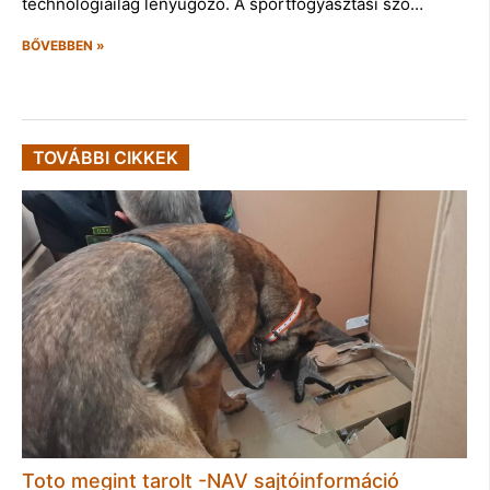
technológiailag lenyűgöző. A sportfogyasztási szo…
BŐVEBBEN »
TOVÁBBI CIKKEK
Toto megint tarolt -NAV sajtóinformáció