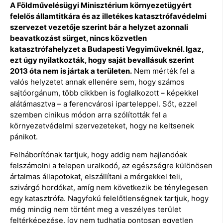
A Földművelésügyi Minisztérium környezetügyért
felelős államtitkára és az illetékes katasztrófavédelmi
szervezet vezetője szerint bár a helyzet azonnali
beavatkozást sürget, nincs közvetlen
katasztrófahelyzet a Budapesti Vegyiműveknél. Igaz,
ezt úgy nyilatkozták, hogy saját bevallásuk szerint
2013 óta nem is jártak a területen.
Nem mérték fel a
valós helyzetet annak ellenére sem, hogy számos
sajtóorgánum, több cikkben is foglalkozott – képekkel
alátámasztva – a ferencvárosi iparteleppel. Sőt, ezzel
szemben cinikus módon arra szólították fel a
környezetvédelmi szervezeteket, hogy ne keltsenek
pánikot.
Felháborítónak tartjuk, hogy addig nem hajlandóak
felszámolni a telepen uralkodó, az egészségre különösen
ártalmas állapotokat, elszállítani a mérgekkel teli,
szivárgó hordókat, amíg nem következik be ténylegesen
egy katasztrófa. Nagyfokú felelőtlenségnek tartjuk, hogy
még mindig nem történt meg a veszélyes terület
feltérképezése, így nem tudhatja pontosan egyetlen