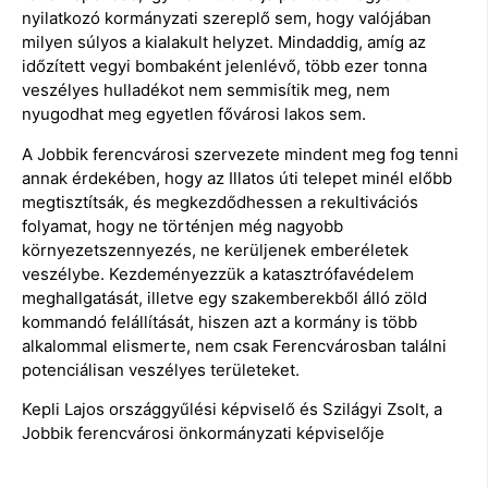
nyilatkozó kormányzati szereplő sem, hogy valójában
milyen súlyos a kialakult helyzet. Mindaddig, amíg az
időzített vegyi bombaként jelenlévő, több ezer tonna
veszélyes hulladékot nem semmisítik meg, nem
nyugodhat meg egyetlen fővárosi lakos sem.
A Jobbik ferencvárosi szervezete mindent meg fog tenni
annak érdekében, hogy az Illatos úti telepet minél előbb
megtisztítsák, és megkezdődhessen a rekultivációs
folyamat, hogy ne történjen még nagyobb
környezetszennyezés, ne kerüljenek emberéletek
veszélybe. Kezdeményezzük a katasztrófavédelem
meghallgatását, illetve egy szakemberekből álló zöld
kommandó felállítását, hiszen azt a kormány is több
alkalommal elismerte, nem csak Ferencvárosban találni
potenciálisan veszélyes területeket.
Kepli Lajos országgyűlési képviselő és Szilágyi Zsolt, a
Jobbik ferencvárosi önkormányzati képviselője