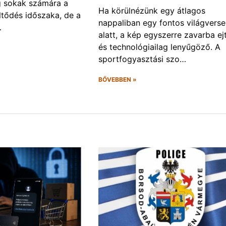
g sokak számára a
Ha körülnézünk egy átlagos
öltődés időszaka, de a
nappaliban egy fontos világvers
…
alatt, a kép egyszerre zavarba ej
és technológiailag lenyűgöző. A
sportfogyasztási szo…
BŐVEBBEN »