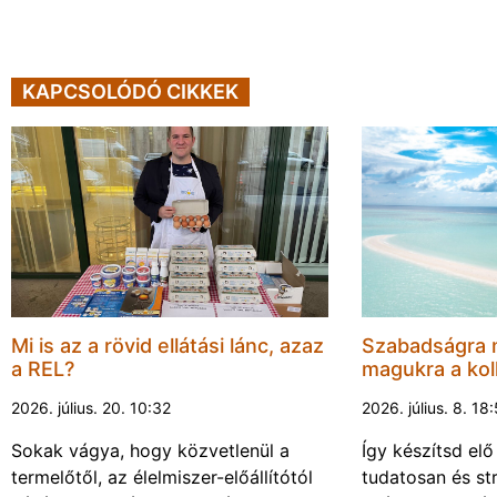
KAPCSOLÓDÓ CIKKEK
Mi is az a rövid ellátási lánc, azaz
Szabadságra 
a REL?
magukra a kol
2026. július. 20. 10:32
2026. július. 8. 18
Sokak vágya, hogy közvetlenül a
Így készítsd elő
termelőtől, az élelmiszer-előállítótól
tudatosan és s