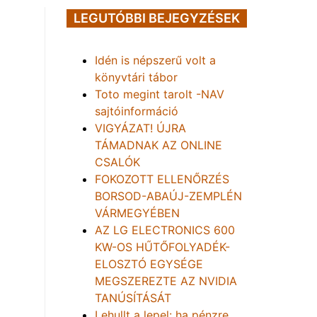
LEGUTÓBBI BEJEGYZÉSEK
Idén is népszerű volt a
könyvtári tábor
Toto megint tarolt -NAV
sajtóinformáció
VIGYÁZAT! ÚJRA
TÁMADNAK AZ ONLINE
CSALÓK
FOKOZOTT ELLENŐRZÉS
BORSOD-ABAÚJ-ZEMPLÉN
VÁRMEGYÉBEN
AZ LG ELECTRONICS 600
KW-OS HŰTŐFOLYADÉK-
ELOSZTÓ EGYSÉGE
MEGSZEREZTE AZ NVIDIA
TANÚSÍTÁSÁT
Lehullt a lepel: ha pénzre