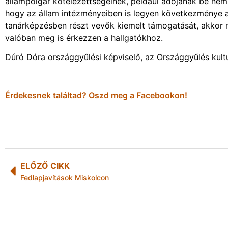
állampolgár kötelezettségeinek, például adójának be nem 
hogy az állam intézményeiben is legyen következménye a
tanárképzésben részt vevők kiemelt támogatását, akkor 
valóban meg is érkezzen a hallgatókhoz.
Dúró Dóra országgyűlési képviselő, az Országgyűlés kultu
Érdekesnek találtad? Oszd meg a Facebookon!
ELŐZŐ CIKK
Fedlapjavítások Miskolcon