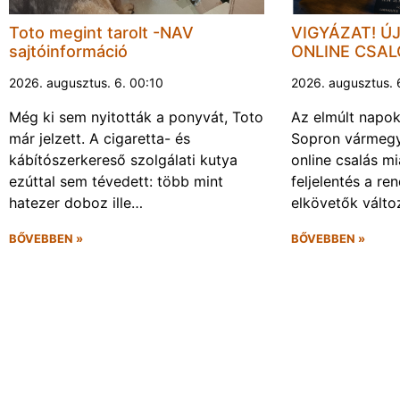
Toto megint tarolt -NAV
VIGYÁZAT! Ú
sajtóinformáció
ONLINE CSA
2026. augusztus. 6. 00:10
2026. augusztus. 
Még ki sem nyitották a ponyvát, Toto
Az elmúlt napo
már jelzett. A cigaretta- és
Sopron vármegy
kábítószerkereső szolgálati kutya
online csalás mi
ezúttal sem tévedett: több mint
feljelentés a re
hatezer doboz ille…
elkövetők vált
BŐVEBBEN »
BŐVEBBEN »