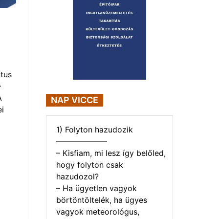
tus
–
A
NAP VICCE
i
1) Folyton hazudozik
——————–
– Kisfiam, mi lesz így belőled,
hogy folyton csak
hazudozol?
– Ha ügyetlen vagyok
börtöntöltelék, ha ügyes
vagyok meteorológus,