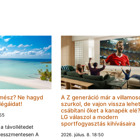
mész? Ne hagyd
A Z generáció már a villamos
légáidat!
szurkol, de vajon vissza lehe
csábítani őket a kanapék elé
:55
LG válaszol a modern
sportfogyasztás kihívásaira
 a távollétedet
tresszmentesen A
2026. július. 8. 18:50