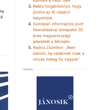
Kamilka & Pesti Sikk
Reális forgatókönyv, hogy
eny
jövőre az AI vásárol
tő
helyettünk
Gumiipari információs pont
felavatásával ünnepelte 30
éves magyarországi
jelenlétét a Michelin
Radics Zsombor: „Nem
bánom, ha valakinek csak a
vicces meleg fiú vagyok”
Hirdetés