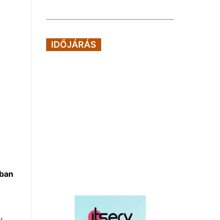
IDŐJÁRÁS
s
mban