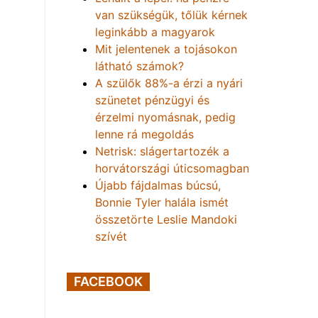
van szükségük, tőlük kérnek
leginkább a magyarok
Mit jelentenek a tojásokon
látható számok?
A szülők 88%-a érzi a nyári
szünetet pénzügyi és
érzelmi nyomásnak, pedig
lenne rá megoldás
Netrisk: slágertartozék a
horvátországi úticsomagban
Újabb fájdalmas búcsú,
Bonnie Tyler halála ismét
összetörte Leslie Mandoki
szívét
FACEBOOK