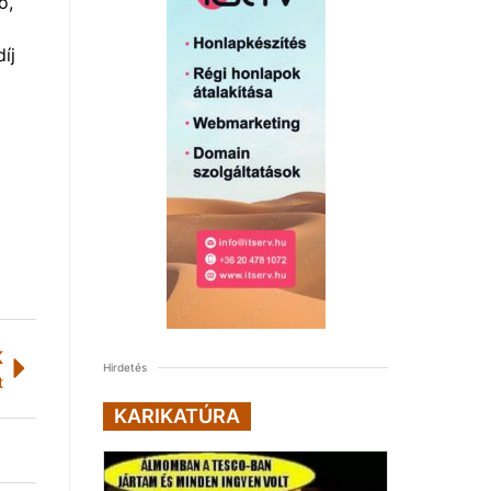
ó,
íj
K
Hirdetés
t
KARIKATÚRA