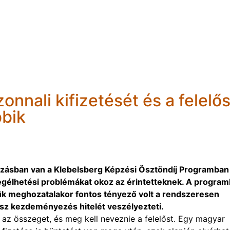
nnali kifizetését és a felelő
bbik
súszásban van a Klebelsberg Képzési Ösztöndíj Programban
 megélhetési problémákat okoz az érintetteknek. A progra
sük meghozatalakor fontos tényező volt a rendszeresen
ész kezdeményezés hitelét veszélyezteti.
ia az összeget, és meg kell neveznie a felelőst. Egy magyar