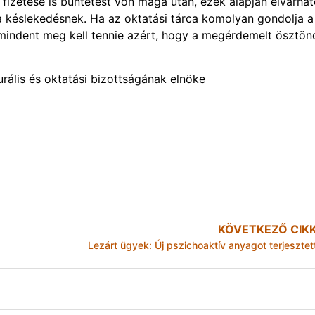
fizetése is büntetést von maga után, ezek alapján elvárhat
 késlekedésnek. Ha az oktatási tárca komolyan gondolja a
mindent meg kell tennie azért, hogy a megérdemelt ösztönd
rális és oktatási bizottságának elnöke
KÖVETKEZŐ CIK
Lezárt ügyek: Új pszichoaktív anyagot terjesztet