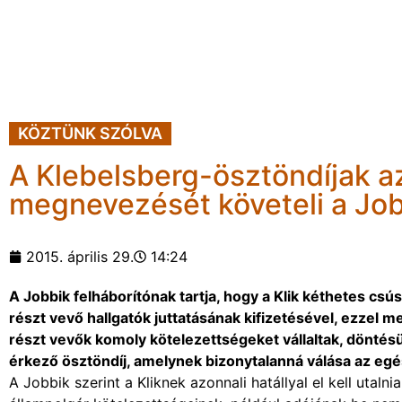
KÖZTÜNK SZÓLVA
A Klebelsberg-ösztöndíjak azo
megnevezését követeli a Jo
2015. április 29.
14:24
A Jobbik felháborítónak tartja, hogy a Klik kéthetes c
részt vevő hallgatók juttatásának kifizetésével, ezzel
részt vevők komoly kötelezettségeket vállaltak, dönté
érkező ösztöndíj, amelynek bizonytalanná válása az eg
A Jobbik szerint a Kliknek azonnali hatállyal el kell utaln