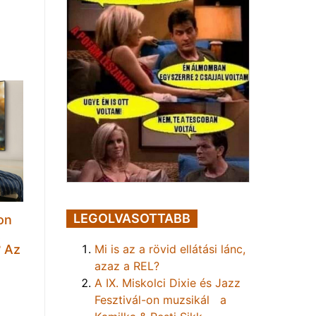
LEGOLVASOTTABB
on
t
Mi is az a rövid ellátási lánc,
? Az
azaz a REL?
A IX. Miskolci Dixie és Jazz
Fesztivál-on muzsikál a