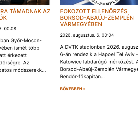
JRA TÁMADNAK AZ
FOKOZOTT ELLENŐRZÉS
LÓK
BORSOD-ABAÚJ-ZEMPLÉN
VÁRMEGYÉBEN
6. 00:08
2026. augusztus. 6. 00:04
kban Győr-Moson-
A DVTK stadionban 2026. augusz
ében ismét több
6-án rendezik a Hapoel Tel Aviv 
att érkezett
Katowice labdarúgó mérkőzést. 
ndőrségre. Az
Borsod-Abaúj-Zemplén Vármegye
ozatos módszerekk…
Rendőr-főkapitán…
BŐVEBBEN »