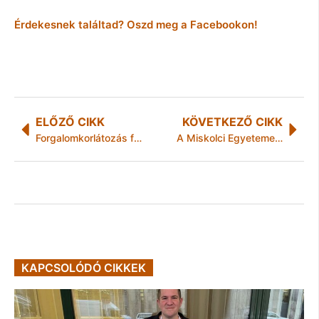
Érdekesnek találtad? Oszd meg a Facebookon!
ELŐZŐ CIKK
KÖVETKEZŐ CIKK
Forgalomkorlátozás fakivágás miatt
A Miskolci Egyetemen járt az Európai Egyetemi Sportszövetség sportigazgatója
KAPCSOLÓDÓ CIKKEK