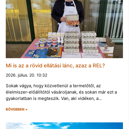
Mi is az a rövid ellátási lánc, azaz a REL?
2026. július. 20. 10:32
Sokak vágya, hogy közvetlenül a termelőtől, az
élelmiszer-előállítótól vásároljanak, és sokan már ezt a
gyakorlatban is megteszik. Van, aki vidéken, a…
BŐVEBBEN »