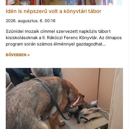
Idén is népszerű volt a könyvtári tábor
2026. augusztus. 6. 00:16
Szünidei mozaik címmel szervezett napközis tábort
kisiskolásoknak a II. Rákóczi Ferenc Könyvtár. Az ötnapos
program során számos élménnyel gazdagodhat…
BŐVEBBEN »