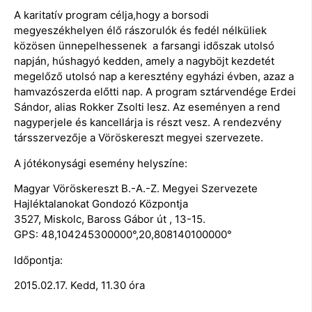
A karitatív program célja,hogy a borsodi
megyeszékhelyen élő rászorulók és fedél nélküliek
közösen ünnepelhessenek a farsangi időszak utolsó
napján, húshagyó kedden, amely a nagyböjt kezdetét
megelőző utolsó nap a keresztény egyházi évben, azaz a
hamvazószerda előtti nap. A program sztárvendége Erdei
Sándor, alias Rokker Zsolti lesz. Az eseményen a rend
nagyperjele és kancellárja is részt vesz. A rendezvény
társszervezője a Vöröskereszt megyei szervezete.
A jótékonysági esemény helyszíne:
Magyar Vöröskereszt B.-A.-Z. Megyei Szervezete
Hajléktalanokat Gondozó Központja
3527, Miskolc, Baross Gábor út , 13-15.
GPS: 48,104245300000°,20,808140100000°
Időpontja:
2015.02.17. Kedd, 11.30 óra