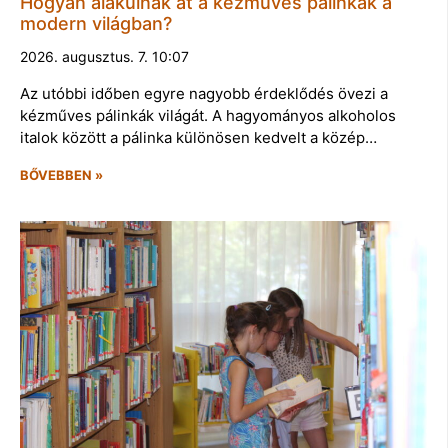
Hogyan alakulnak át a kézműves pálinkák a
modern világban?
2026. augusztus. 7. 10:07
Az utóbbi időben egyre nagyobb érdeklődés övezi a
kézműves pálinkák világát. A hagyományos alkoholos
italok között a pálinka különösen kedvelt a közép…
BŐVEBBEN »