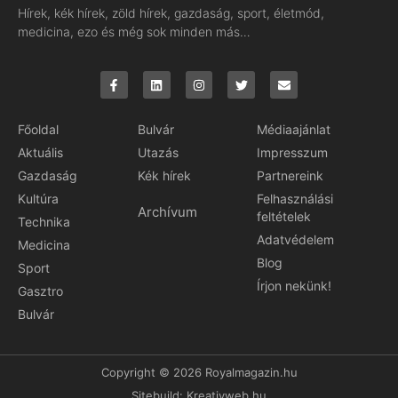
Hírek, kék hírek, zöld hírek, gazdaság, sport, életmód,
medicina, ezo és még sok minden más…
Főoldal
Bulvár
Médiaajánlat
Aktuális
Utazás
Impresszum
Gazdaság
Kék hírek
Partnereink
Kultúra
Felhasználási
Archívum
feltételek
Technika
Adatvédelem
Medicina
Blog
Sport
Írjon nekünk!
Gasztro
Bulvár
Copyright © 2026 Royalmagazin.hu
Sitebuild:
Kreativweb.hu