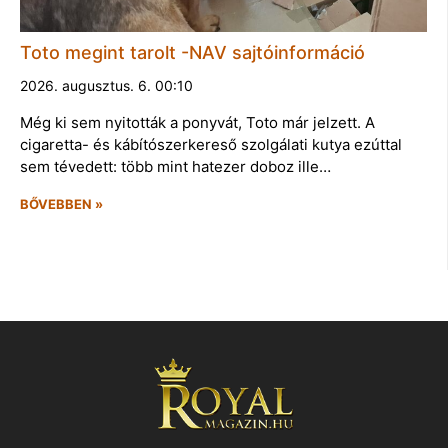
Toto megint tarolt -NAV sajtóinformáció
2026. augusztus. 6. 00:10
Még ki sem nyitották a ponyvát, Toto már jelzett. A
cigaretta- és kábítószerkereső szolgálati kutya ezúttal
sem tévedett: több mint hatezer doboz ille…
BŐVEBBEN »