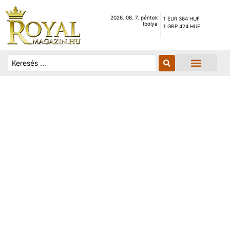
2026. 08. 7. péntek
1 EUR 364 HUF
Ibolya
1 GBP 424 HUF