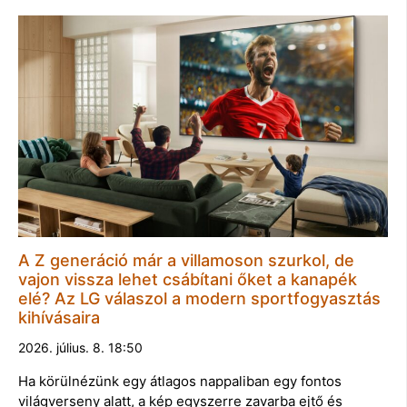
A Z generáció már a villamoson szurkol, de
vajon vissza lehet csábítani őket a kanapék
elé? Az LG válaszol a modern sportfogyasztás
kihívásaira
2026. július. 8. 18:50
Ha körülnézünk egy átlagos nappaliban egy fontos
világverseny alatt, a kép egyszerre zavarba ejtő és