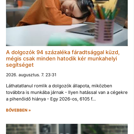
A dolgozók 94 százaléka fáradtsággal küzd,
mégis csak minden hatodik kér munkahelyi
segítséget
2026. augusztus. 7. 23:31
Láthatatlanul romlik a dolgozók állapota, miközben
továbbra is munkába járnak - Ilyen hatással van a cégekre
a pihenőidő hiánya - Egy 2026-os, 6105 f…
BŐVEBBEN »