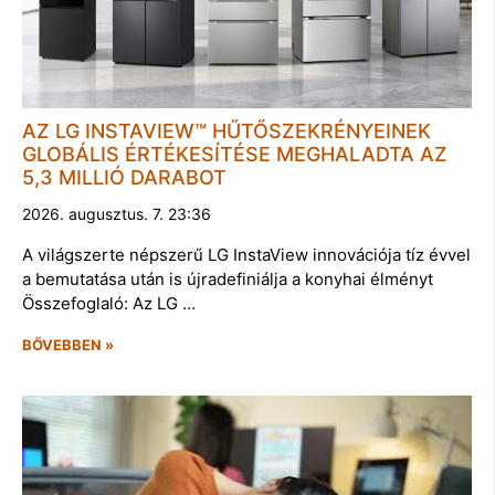
AZ LG INSTAVIEW™ HŰTŐSZEKRÉNYEINEK
GLOBÁLIS ÉRTÉKESÍTÉSE MEGHALADTA AZ
5,3 MILLIÓ DARABOT
2026. augusztus. 7. 23:36
A világszerte népszerű LG InstaView innovációja tíz évvel
a bemutatása után is újradefiniálja a konyhai élményt
Összefoglaló: Az LG …
BŐVEBBEN »