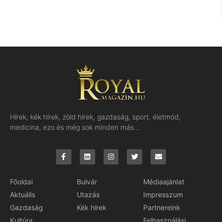
Hírek, kék hírek, zöld hírek, gazdaság, sport, életmód,
medicina, ezo és még sok minden más…
Főoldal
Bulvár
Médiaajánlat
Aktuális
Utazás
Impresszum
Gazdaság
Kék hírek
Partnereink
Kultúra
Felhasználási