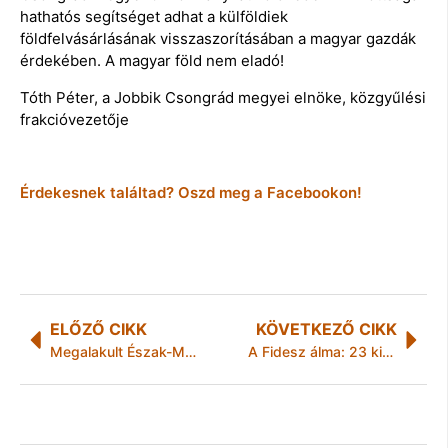
hathatós segítséget adhat a külföldiek
földfelvásárlásának visszaszorításában a magyar gazdák
érdekében. A magyar föld nem eladó!
Tóth Péter, a Jobbik Csongrád megyei elnöke, közgyűlési
frakcióvezetője
Érdekesnek találtad? Oszd meg a Facebookon!
ELŐZŐ CIKK
KÖVETKEZŐ CIKK
Megalakult Észak-Magyarország aktívturisztikai klasztere az ECO-CEO
A Fidesz álma: 23 kiskirályság és az alattvalóik