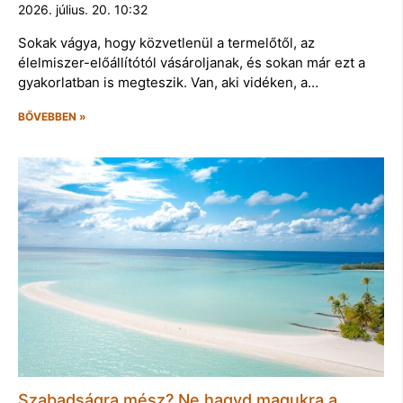
2026. július. 20. 10:32
Sokak vágya, hogy közvetlenül a termelőtől, az
élelmiszer-előállítótól vásároljanak, és sokan már ezt a
gyakorlatban is megteszik. Van, aki vidéken, a…
BŐVEBBEN »
Szabadságra mész? Ne hagyd magukra a