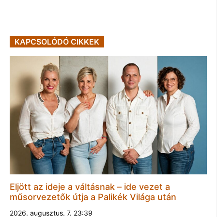
KAPCSOLÓDÓ CIKKEK
Eljött az ideje a váltásnak – ide vezet a
műsorvezetők útja a Palikék Világa után
2026. augusztus. 7. 23:39