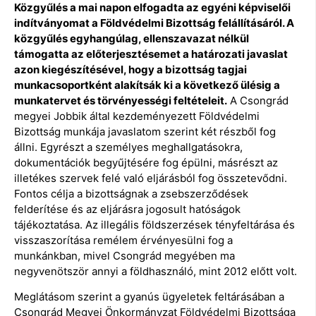
Közgyűlés a mai napon elfogadta az egyéni képviselői
indítványomat a Földvédelmi Bizottság felállításáról. A
közgyűlés egyhangúlag, ellenszavazat nélkül
támogatta az előterjesztésemet a határozati javaslat
azon kiegészítésével, hogy a bizottság tagjai
munkacsoportként alakítsák ki a következő ülésig a
munkatervet és törvényességi feltételeit.
A Csongrád
megyei Jobbik által kezdeményezett Földvédelmi
Bizottság munkája javaslatom szerint két részből fog
állni. Egyrészt a személyes meghallgatásokra,
dokumentációk begyűjtésére fog épülni, másrészt az
illetékes szervek felé való eljárásból fog összetevődni.
Fontos célja a bizottságnak a zsebszerződések
felderítése és az eljárásra jogosult hatóságok
tájékoztatása. Az illegális földszerzések tényfeltárása és
visszaszorítása remélem érvényesülni fog a
munkánkban, mivel Csongrád megyében ma
negyvenötször annyi a földhasználó, mint 2012 előtt volt.
Meglátásom szerint a gyanús ügyeletek feltárásában a
Csongrád Megyei Önkormányzat Földvédelmi Bizottsága