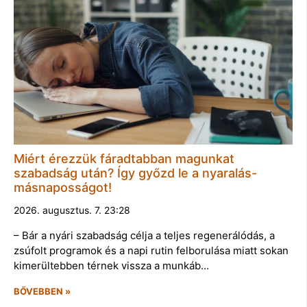
Miért érezzük fáradtabban magunkat
szabadság után? Így győzd le a nyaralás-
másnaposságot!
2026. augusztus. 7. 23:28
– Bár a nyári szabadság célja a teljes regenerálódás, a
zsúfolt programok és a napi rutin felborulása miatt sokan
kimerültebben térnek vissza a munkáb…
BŐVEBBEN »