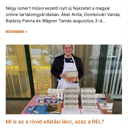
Négy ismert műsorvezető nyit új fejezetet a magyar
online tartalomgyártásban. Ábel Anita, Dombóvári Vanda,
Balázsy Panna és Wágner Tamás augusztus 3-á…
BŐVEBBEN »
Mi is az a rövid ellátási lánc, azaz a REL?