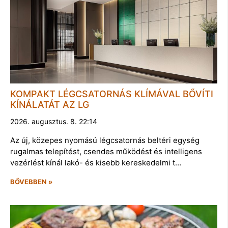
KOMPAKT LÉGCSATORNÁS KLÍMÁVAL BŐVÍTI
KÍNÁLATÁT AZ LG
2026. augusztus. 8. 22:14
Az új, közepes nyomású légcsatornás beltéri egység
rugalmas telepítést, csendes működést és intelligens
vezérlést kínál lakó- és kisebb kereskedelmi t…
BŐVEBBEN »