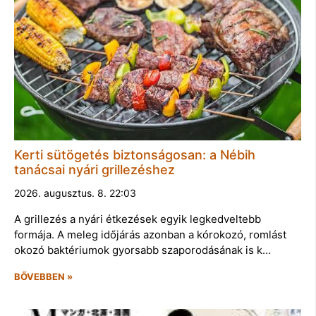
Kerti sütögetés biztonságosan: a Nébih
tanácsai nyári grillezéshez
2026. augusztus. 8. 22:03
A grillezés a nyári étkezések egyik legkedveltebb
formája. A meleg időjárás azonban a kórokozó, romlást
okozó baktériumok gyorsabb szaporodásának is k…
BŐVEBBEN »