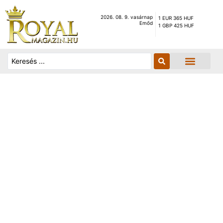
2026. 08. 9. vasárnap
1 EUR 365 HUF
Emőd
1 GBP 425 HUF