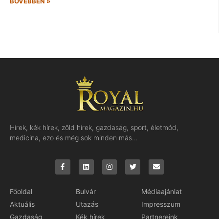
BŐVEBBEN »
Hírek, kék hírek, zöld hírek, gazdaság, sport, életmód,
medicina, ezo és még sok minden más…
Főoldal
Bulvár
Médiaajánlat
Aktuális
Utazás
Impresszum
Gazdaság
Kék hírek
Partnereink