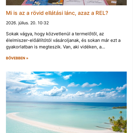
Mi is az a rövid ellátási lánc, azaz a REL?
2026. július. 20. 10:32
Sokak vágya, hogy közvetlenül a termelőtől, az
élelmiszer-előállítótól vásároljanak, és sokan már ezt a
gyakorlatban is megteszik. Van, aki vidéken, a…
BŐVEBBEN »