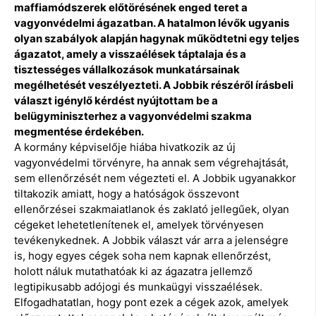
maffiamódszerek előtörésének enged teret a
vagyonvédelmi ágazatban. A hatalmon lévők ugyanis
olyan szabályok alapján hagynak működtetni egy teljes
ágazatot, amely a visszaélések táptalaja és a
tisztességes vállalkozások munkatársainak
megélhetését veszélyezteti. A Jobbik részéről írásbeli
választ igénylő kérdést nyújtottam be a
belügyminiszterhez a vagyonvédelmi szakma
megmentése érdekében.
A kormány képviselője hiába hivatkozik az új
vagyonvédelmi törvényre, ha annak sem végrehajtását,
sem ellenőrzését nem végezteti el. A Jobbik ugyanakkor
tiltakozik amiatt, hogy a hatóságok összevont
ellenőrzései szakmaiatlanok és zaklató jellegűek, olyan
cégeket lehetetlenítenek el, amelyek törvényesen
tevékenykednek. A Jobbik választ vár arra a jelenségre
is, hogy egyes cégek soha nem kapnak ellenőrzést,
holott náluk mutathatóak ki az ágazatra jellemző
legtipikusabb adójogi és munkaügyi visszaélések.
Elfogadhatatlan, hogy pont ezek a cégek azok, amelyek