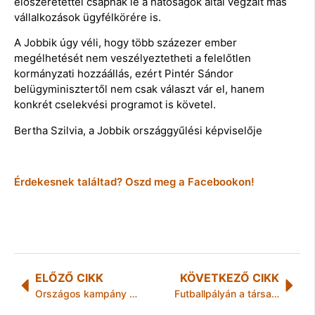
előszeretettel csapnak le a hatóságok által vegzált más
vállalkozások ügyfélkörére is.
A Jobbik úgy véli, hogy több százezer ember
megélhetését nem veszélyeztetheti a felelőtlen
kormányzati hozzáállás, ezért Pintér Sándor
belügyminisztertől nem csak választ vár el, hanem
konkrét cselekvési programot is követel.
Bertha Szilvia, a Jobbik országgyűlési képviselője
Érdekesnek találtad? Oszd meg a Facebookon!
ELŐZŐ CIKK
KÖVETKEZŐ CIKK
Országos kampány a tudatos hulladékgyűjtésért
Futballpályán a társadalmi kapcsolatok javításáért