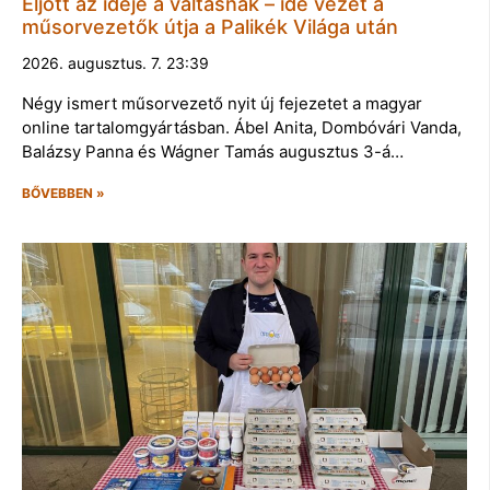
Eljött az ideje a váltásnak – ide vezet a
műsorvezetők útja a Palikék Világa után
2026. augusztus. 7. 23:39
Négy ismert műsorvezető nyit új fejezetet a magyar
online tartalomgyártásban. Ábel Anita, Dombóvári Vanda,
Balázsy Panna és Wágner Tamás augusztus 3-á…
BŐVEBBEN »