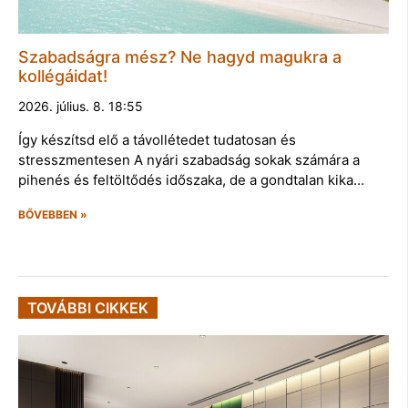
Szabadságra mész? Ne hagyd magukra a
kollégáidat!
2026. július. 8. 18:55
Így készítsd elő a távollétedet tudatosan és
stresszmentesen A nyári szabadság sokak számára a
pihenés és feltöltődés időszaka, de a gondtalan kika…
BŐVEBBEN »
TOVÁBBI CIKKEK