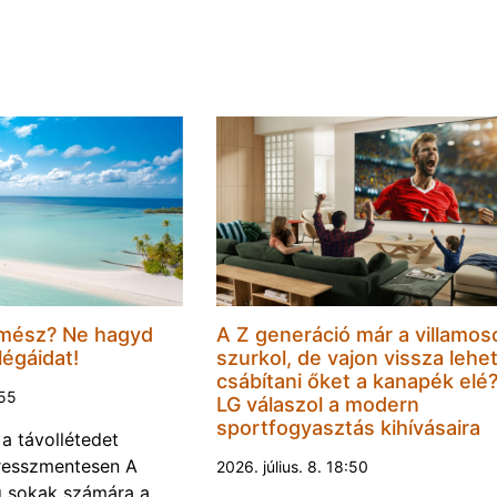
mész? Ne hagyd
A Z generáció már a villamos
légáidat!
szurkol, de vajon vissza lehe
csábítani őket a kanapék elé
:55
LG válaszol a modern
sportfogyasztás kihívásaira
 a távollétedet
tresszmentesen A
2026. július. 8. 18:50
g sokak számára a