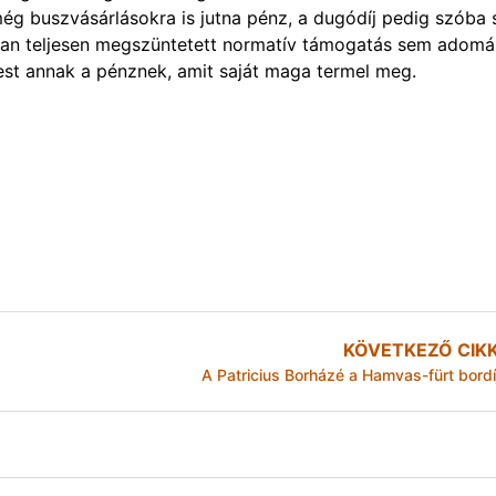
ég buszvásárlásokra is jutna pénz, a dugódíj pedig szóba
lassan teljesen megszüntetett normatív támogatás sem adomá
st annak a pénznek, amit saját maga termel meg.
KÖVETKEZŐ CIK
A Patricius Borházé a Hamvas-fürt bordí