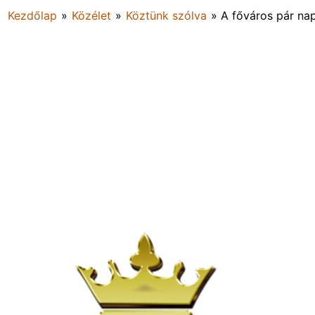
Kezdőlap
»
Közélet
»
Köztünk szólva
»
A főváros pár na