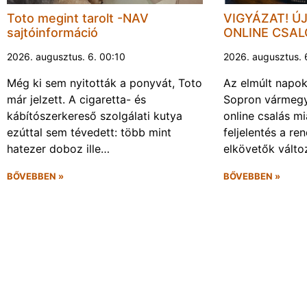
Toto megint tarolt -NAV
VIGYÁZAT! Ú
sajtóinformáció
ONLINE CSA
2026. augusztus. 6. 00:10
2026. augusztus. 
Még ki sem nyitották a ponyvát, Toto
Az elmúlt napo
már jelzett. A cigaretta- és
Sopron vármegy
kábítószerkereső szolgálati kutya
online csalás mi
ezúttal sem tévedett: több mint
feljelentés a re
hatezer doboz ille…
elkövetők vált
BŐVEBBEN »
BŐVEBBEN »