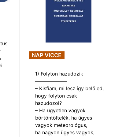
tus
–
NAP VICCE
A
i
1) Folyton hazudozik
——————–
– Kisfiam, mi lesz így belőled,
hogy folyton csak
hazudozol?
– Ha ügyetlen vagyok
börtöntöltelék, ha ügyes
vagyok meteorológus,
ha nagyon ügyes vagyok,