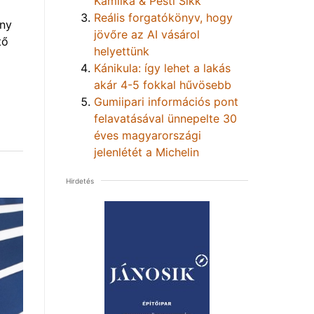
Kamilka & Pesti Sikk
Reális forgatókönyv, hogy
eny
jövőre az AI vásárol
tő
helyettünk
Kánikula: így lehet a lakás
akár 4-5 fokkal hűvösebb
Gumiipari információs pont
felavatásával ünnepelte 30
éves magyarországi
jelenlétét a Michelin
Hirdetés