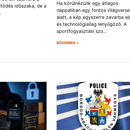
Ha körülnézünk egy átlagos
öltődés időszaka, de a
nappaliban egy fontos világvers
…
alatt, a kép egyszerre zavarba ej
és technológiailag lenyűgöző. A
sportfogyasztási szo…
BŐVEBBEN »