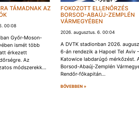
JRA TÁMADNAK AZ
FOKOZOTT ELLENŐRZÉS
LÓK
BORSOD-ABAÚJ-ZEMPLÉN
VÁRMEGYÉBEN
6. 00:08
2026. augusztus. 6. 00:04
kban Győr-Moson-
A DVTK stadionban 2026. augusz
ében ismét több
6-án rendezik a Hapoel Tel Aviv 
att érkezett
Katowice labdarúgó mérkőzést. 
ndőrségre. Az
Borsod-Abaúj-Zemplén Vármegye
ozatos módszerekk…
Rendőr-főkapitán…
BŐVEBBEN »