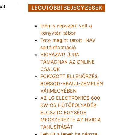
sét
LEGUTÓBBI BEJEGYZÉSEK
Idén is népszerű volt a
könyvtári tábor
Toto megint tarolt -NAV
sajtóinformáció
VIGYÁZAT! ÚJRA
TÁMADNAK AZ ONLINE
CSALÓK
FOKOZOTT ELLENŐRZÉS
BORSOD-ABAÚJ-ZEMPLÉN
VÁRMEGYÉBEN
AZ LG ELECTRONICS 600
KW-OS HŰTŐFOLYADÉK-
ELOSZTÓ EGYSÉGE
MEGSZEREZTE AZ NVIDIA
TANÚSÍTÁSÁT
Lehullt a lepel: ha pénzre