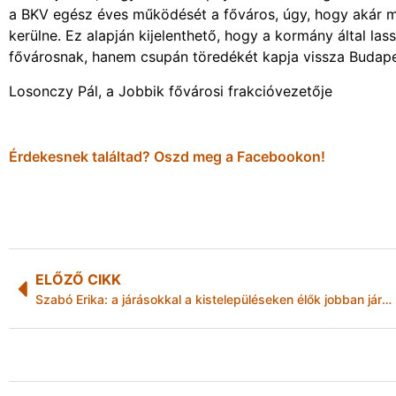
a BKV egész éves működését a főváros, úgy, hogy akár m
kerülne. Ez alapján kijelenthető, hogy a kormány által 
fővárosnak, hanem csupán töredékét kapja vissza Budape
Losonczy Pál, a Jobbik fővárosi frakcióvezetője
Érdekesnek találtad? Oszd meg a Facebookon!
ELŐZŐ CIKK
Szabó Erika: a járásokkal a kistelepüléseken élők jobban járnak