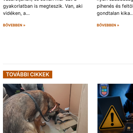
gyakorlatban is megteszik. Van, aki
pihenés és felt
vidéken, a…
gondtalan kika
BŐVEBBEN »
BŐVEBBEN »
TOVÁBBI CIKKEK