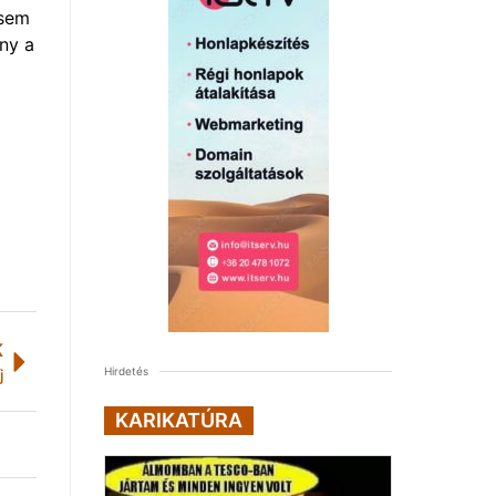
 sem
ny a
K
Hirdetés
j
KARIKATÚRA