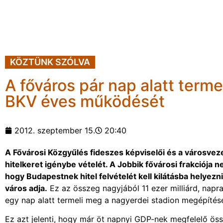
KÖZTÜNK SZÓLVA
A főváros pár nap alatt terme
BKV éves működését
2012. szeptember 15.
20:40
A Fővárosi Közgyűlés fideszes képviselői és a városveze
hitelkeret igénybe vételét. A Jobbik fővárosi frakciója
hogy Budapestnek hitel felvételét kell kilátásba helyez
város adja.
Ez az összeg nagyjából 11 ezer milliárd, napra
egy nap alatt termeli meg a nagyerdei stadion megépítésé
Ez azt jelenti, hogy már öt napnyi GDP-nek megfelelő össz