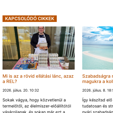
KAPCSOLÓDÓ CIKKEK
Mi is az a rövid ellátási lánc, azaz
Szabadságra 
a REL?
magukra a kol
2026. július. 20. 10:32
2026. július. 8. 18
Sokak vágya, hogy közvetlenül a
Így készítsd elő
termelőtől, az élelmiszer-előállítótól
tudatosan és s
vásároljanak, és sokan már ezt a
nyári szabadsá