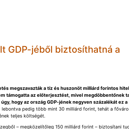
lt GDP-jéből biztosíthatná a
tés megszavazták a tíz és huszonöt milliárd forintos hite
 nem támogatta az előterjesztést, mivel megdöbbentőnek ta
ni úgy, hogy az ország GDP-jének negyven százalékát ez a
 lebontva pedig több mint 30 milliárd forint, tehát a főváro
nek teljes költségét.
egből – megközelítőleg 150 milliárd forint – biztosítani tu