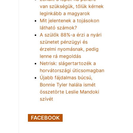
van szükségük, tőlük kérnek
leginkább a magyarok
Mit jelentenek a tojásokon
látható számok?
A szülők 88%-a érzi a nyári
szünetet pénzügyi és
érzelmi nyomásnak, pedig
lenne rá megoldás
Netrisk: slágertartozék a
horvátországi úticsomagban
Újabb fájdalmas búcsú,
Bonnie Tyler halála ismét
összetörte Leslie Mandoki
szívét
FACEBOOK