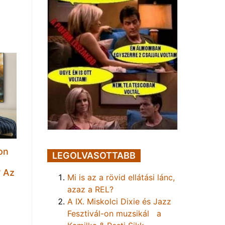
on
LEGOLVASOTTABB
t
? Az
Mi is az a rövid ellátási lánc,
azaz a REL?
A IX. Miskolci Dixie és Jazz
Fesztivál-on muzsikál a