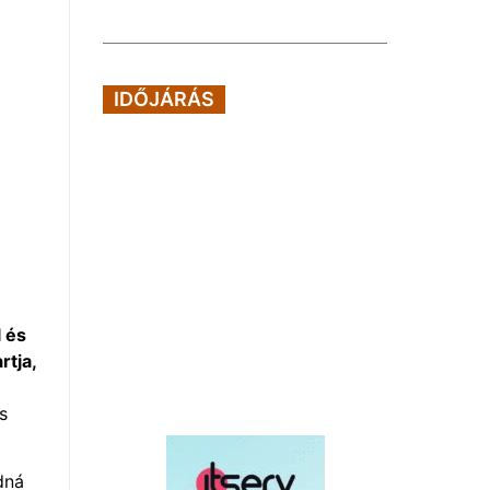
IDŐJÁRÁS
l és
rtja,
s
dná