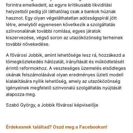
forintra emelkedett, az egyre kritikusabb likviditási
helyzetből pedig jól láthatólag csak a bankok húznak
hasznot. Egy olyan végeláthatatlan adósságspirál jött
létre, amelyből egyenesen következik a szolgáltatás
színvonalának további romlása, egyes járatok
kiszervezése, végső soron az utazóközönség terheinek
további növekedése.
A fővárosi Jobbik, amint lehetősége lesz rá, hozzákezd a
tömegközlekedés hálózatát, irányítását és működtetését
érintő reformokhoz. A veszteséges üzemelés elsődleges
okának felszámolásával olyan eredményes üzleti modell
kialakítására nyílik lehetőség, amely az utazóközönség
igényeinek megfelelő színvonalú szolgáltatás nyújtását
alapozza meg.
Szabó György, a Jobbik fővárosi képviselője
Érdekesnek találtad? Oszd meg a Facebookon!