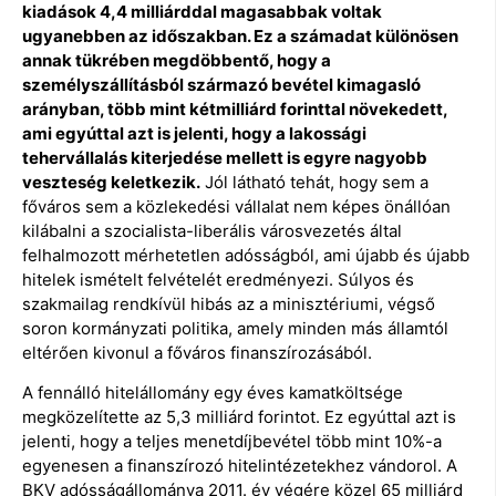
kiadások 4,4 milliárddal magasabbak voltak
ugyanebben az időszakban. Ez a számadat különösen
annak tükrében megdöbbentő, hogy a
személyszállításból származó bevétel kimagasló
arányban, több mint kétmilliárd forinttal növekedett,
ami egyúttal azt is jelenti, hogy a lakossági
tehervállalás kiterjedése mellett is egyre nagyobb
veszteség keletkezik.
Jól látható tehát, hogy sem a
főváros sem a közlekedési vállalat nem képes önállóan
kilábalni a szocialista-liberális városvezetés által
felhalmozott mérhetetlen adósságból, ami újabb és újabb
hitelek ismételt felvételét eredményezi. Súlyos és
szakmailag rendkívül hibás az a minisztériumi, végső
soron kormányzati politika, amely minden más államtól
eltérően kivonul a főváros finanszírozásából.
A fennálló hitelállomány egy éves kamatköltsége
megközelítette az 5,3 milliárd forintot. Ez egyúttal azt is
jelenti, hogy a teljes menetdíjbevétel több mint 10%-a
egyenesen a finanszírozó hitelintézetekhez vándorol. A
BKV adósságállománya 2011. év végére közel 65 milliárd