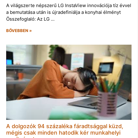
A világszerte népszerű LG InstaView innovációja tíz évvel
a bemutatása után is újradefiniálja a konyhai élményt
Összefoglaló: Az LG …
BŐVEBBEN »
A dolgozók 94 százaléka fáradtsággal küzd,
mégis csak minden hatodik kér munkahelyi