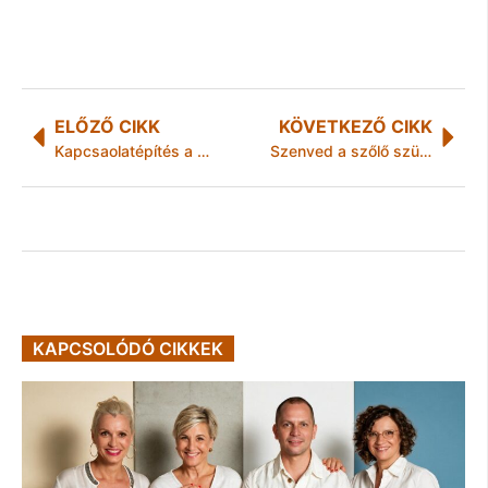
ELŐZŐ CIKK
KÖVETKEZŐ CIKK
Kapcsaolatépítés a kórházak között
Szenved a szőlő szüretel a borász
KAPCSOLÓDÓ CIKKEK