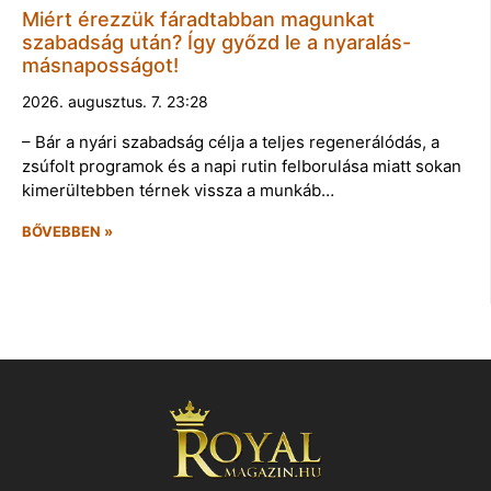
Miért érezzük fáradtabban magunkat
szabadság után? Így győzd le a nyaralás-
másnaposságot!
2026. augusztus. 7. 23:28
– Bár a nyári szabadság célja a teljes regenerálódás, a
zsúfolt programok és a napi rutin felborulása miatt sokan
kimerültebben térnek vissza a munkáb…
BŐVEBBEN »