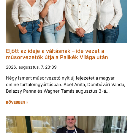
Eljött az ideje a váltásnak – ide vezet a
műsorvezetők útja a Palikék Világa után
2026. augusztus. 7. 23:39
Négy ismert műsorvezető nyit új fejezetet a magyar
online tartalomgyártásban. Ábel Anita, Dombóvári Vanda,
Balázsy Panna és Wágner Tamás augusztus 3-á…
BŐVEBBEN »