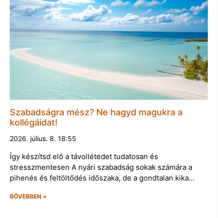
Szabadságra mész? Ne hagyd magukra a
kollégáidat!
2026. július. 8. 18:55
Így készítsd elő a távollétedet tudatosan és
stresszmentesen A nyári szabadság sokak számára a
pihenés és feltöltődés időszaka, de a gondtalan kika…
BŐVEBBEN »