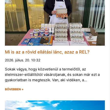
Mi is az a rövid ellátási lánc, azaz a REL?
2026. július. 20. 10:32
Sokak vágya, hogy közvetlenül a termelőtől, az
élelmiszer-előállítótól vásároljanak, és sokan már ezt a
gyakorlatban is megteszik. Van, aki vidéken, a…
BŐVEBBEN »