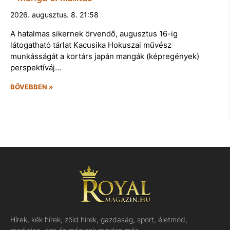
2026. augusztus. 8. 21:58
A hatalmas sikernek örvendő, augusztus 16-ig
látogatható tárlat Kacusika Hokuszai művész
munkásságát a kortárs japán mangák (képregények)
perspektíváj…
BŐVEBBEN »
Hírek, kék hírek, zöld hírek, gazdaság, sport, életmód,