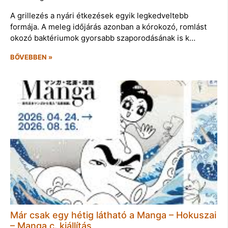
A grillezés a nyári étkezések egyik legkedveltebb
formája. A meleg időjárás azonban a kórokozó, romlást
okozó baktériumok gyorsabb szaporodásának is k…
BŐVEBBEN »
Már csak egy hétig látható a Manga – Hokuszai
– Manga c. kiállítás