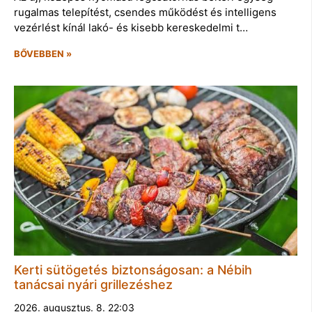
rugalmas telepítést, csendes működést és intelligens
vezérlést kínál lakó- és kisebb kereskedelmi t…
BŐVEBBEN »
Kerti sütögetés biztonságosan: a Nébih
tanácsai nyári grillezéshez
2026. augusztus. 8. 22:03