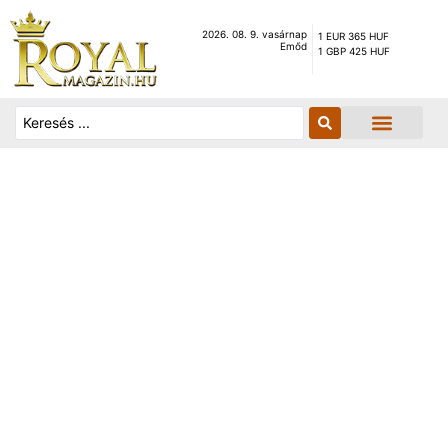
2026. 08. 9. vasárnap
1 EUR 365 HUF
Emőd
1 GBP 425 HUF