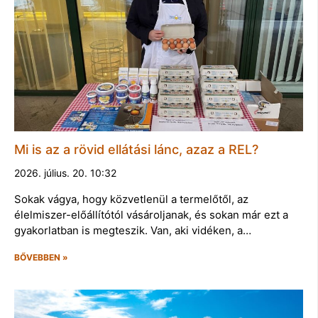
Mi is az a rövid ellátási lánc, azaz a REL?
2026. július. 20. 10:32
Sokak vágya, hogy közvetlenül a termelőtől, az
élelmiszer-előállítótól vásároljanak, és sokan már ezt a
gyakorlatban is megteszik. Van, aki vidéken, a…
BŐVEBBEN »