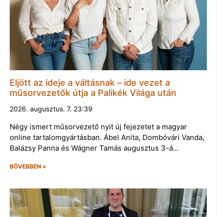
Eljött az ideje a váltásnak – ide vezet a
műsorvezetők útja a Palikék Világa után
2026. augusztus. 7. 23:39
Négy ismert műsorvezető nyit új fejezetet a magyar
online tartalomgyártásban. Ábel Anita, Dombóvári Vanda,
Balázsy Panna és Wágner Tamás augusztus 3-á…
BŐVEBBEN »