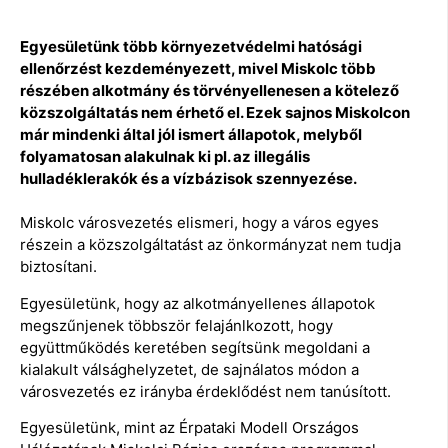
Egyesületünk több környezetvédelmi hatósági
ellenőrzést kezdeményezett, mivel Miskolc több
részében alkotmány és törvényellenesen a kötelező
közszolgáltatás nem érhető el. Ezek sajnos Miskolcon
már mindenki által jól ismert állapotok, melyből
folyamatosan alakulnak ki pl. az illegális
hulladéklerakók és a vízbázisok szennyezése.
Miskolc városvezetés elismeri, hogy a város egyes
részein a közszolgáltatást az önkormányzat nem tudja
biztosítani.
Egyesületünk, hogy az alkotmányellenes állapotok
megszűnjenek többször felajánlkozott, hogy
együttműködés keretében segítsünk megoldani a
kialakult válsághelyzetet, de sajnálatos módon a
városvezetés ez irányba érdeklődést nem tanúsított.
Egyesületünk, mint az Érpataki Modell Országos