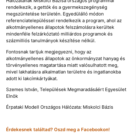
Hálózatának Miskolci Bázisa országos programmal
rendelkezik, a gettók és a gyermekszegénység
megszüntetése területén. Egyedülálló módon
referenciatelepüléssel rendelkezik a program, ahol az
alkotmányellenes állapotok felszámolásra kerültek
mindenféle felzárkóztató milliárdos programok és
százmilliós tanulmányok készítése nélkül.
Fontosnak tartjuk megjegyezni, hogy az
alkotmányellenes állapotok az önkormányzat hanyag és
törvényellenes magatartása miatt valósulhatott meg,
mivel lakhatásra alkalmatlan területre és ingatlanokba
adott ki lakcímkártyákat.
Szemes István, Települések Megmaradásáért Egyesület
Elnök
Érpataki Modell Országos Hálózata: Miskolci Bázis
Érdekesnek találtad? Oszd meg a Facebookon!