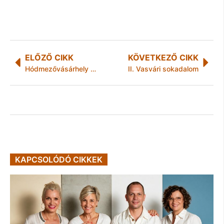
ELŐZŐ CIKK
KÖVETKEZŐ CIKK
Hódmezővásárhely a második Esztergom
II. Vasvári sokadalom
KAPCSOLÓDÓ CIKKEK