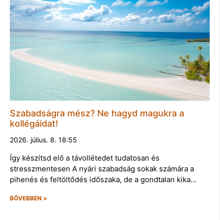
Szabadságra mész? Ne hagyd magukra a
kollégáidat!
2026. július. 8. 18:55
Így készítsd elő a távollétedet tudatosan és
stresszmentesen A nyári szabadság sokak számára a
pihenés és feltöltődés időszaka, de a gondtalan kika…
BŐVEBBEN »