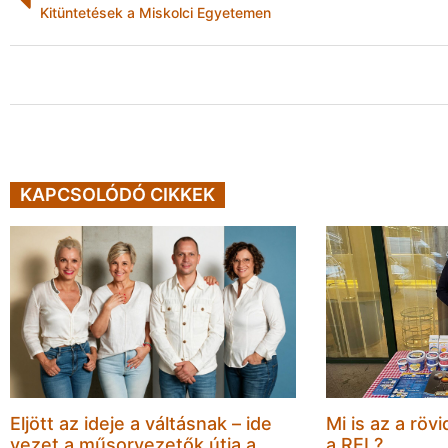
Kitüntetések a Miskolci Egyetemen
KAPCSOLÓDÓ CIKKEK
Eljött az ideje a váltásnak – ide
Mi is az a rövi
vezet a műsorvezetők útja a
a REL?