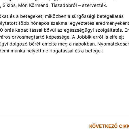
c, Siklós, Mór, Körmend, Tiszadobról – szervezték.
kat és a betegeket, miközben a sürgősségi betegellátás
 folytatott több hónapos szakmai egyeztetés eredményekén
 20 órás kapacitással bővül az egészségügyi szolgáltatás. E
áros orvosmegtartó képessége. A Jobbik arról is elfelejt
gügyi dolgozó bérét emelte meg a napokban. Nyomatékosa
rdemi munka helyett ne riogatással és a betegek
KÖVETKEZŐ CIK