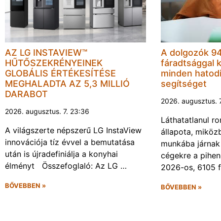
AZ LG INSTAVIEW™
A dolgozók 94
HŰTŐSZEKRÉNYEINEK
fáradtsággal 
GLOBÁLIS ÉRTÉKESÍTÉSE
minden hatodi
MEGHALADTA AZ 5,3 MILLIÓ
segítséget
DARABOT
2026. augusztus. 
2026. augusztus. 7. 23:36
Láthatatlanul r
A világszerte népszerű LG InstaView
állapota, miköz
innovációja tíz évvel a bemutatása
munkába járnak 
után is újradefiniálja a konyhai
cégekre a pihen
élményt Összefoglaló: Az LG …
2026-os, 6105 
BŐVEBBEN »
BŐVEBBEN »