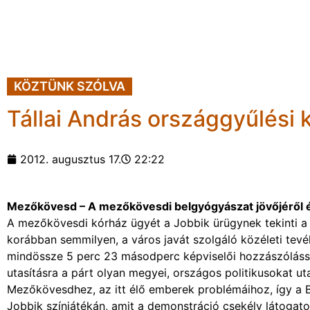
KÖZTÜNK SZÓLVA
Tállai András országgyűlési
2012. augusztus 17.
22:22
Mezőkövesd – A mezőkövesdi belgyógyászat jövőjéről és a
A mezőkövesdi kórház ügyét a Jobbik ürügynek tekinti a p
korábban semmilyen, a város javát szolgáló közéleti tevé
mindössze 5 perc 23 másodperc képviselői hozzászólással
utasításra a párt olyan megyei, országos politikusokat 
Mezőkövesdhez, az itt élő emberek problémáihoz, így a
Jobbik színjátékán, amit a demonstráció csekély látogatot