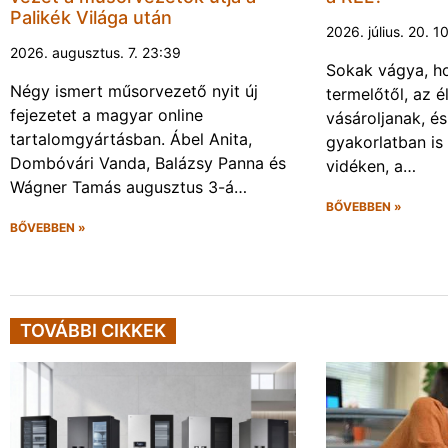
Palikék Világa után
2026. július. 20. 1
2026. augusztus. 7. 23:39
Sokak vágya, ho
Négy ismert műsorvezető nyit új
termelőtől, az é
fejezetet a magyar online
vásároljanak, é
tartalomgyártásban. Ábel Anita,
gyakorlatban is
Dombóvári Vanda, Balázsy Panna és
vidéken, a…
Wágner Tamás augusztus 3-á…
BŐVEBBEN »
BŐVEBBEN »
TOVÁBBI CIKKEK