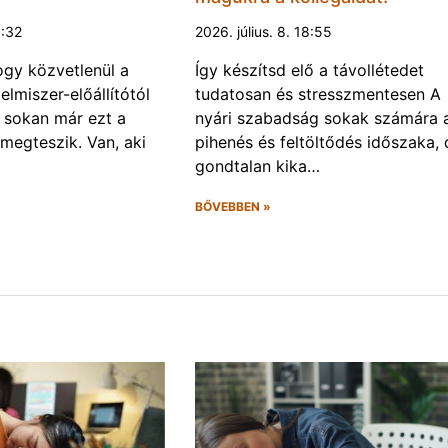
0:32
2026. július. 8. 18:55
gy közvetlenül a
Így készítsd elő a távollétedet
lelmiszer-előállítótól
tudatosan és stresszmentesen A
s sokan már ezt a
nyári szabadság sokak számára 
 megteszik. Van, aki
pihenés és feltöltődés időszaka, 
gondtalan kika…
BŐVEBBEN »