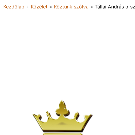
Kezdőlap
»
Közélet
»
Köztünk szólva
»
Tállai András or