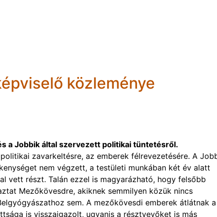
 képviselő közleménye
 Jobbik által szervezett politikai tüntetésről.
olitikai zavarkeltésre, az emberek félrevezetésére. A Job
kenységet nem végzett, a testületi munkában két év alatt
 vett részt. Talán ezzel is magyarázható, hogy felsőbb
utaztat Mezőkövesdre, akiknek semmilyen közük nincs
 Belgyógyászathoz sem. A mezőkövesdi emberek átlátnak a
tsága is visszaigazolt, ugyanis a résztvevőket is más