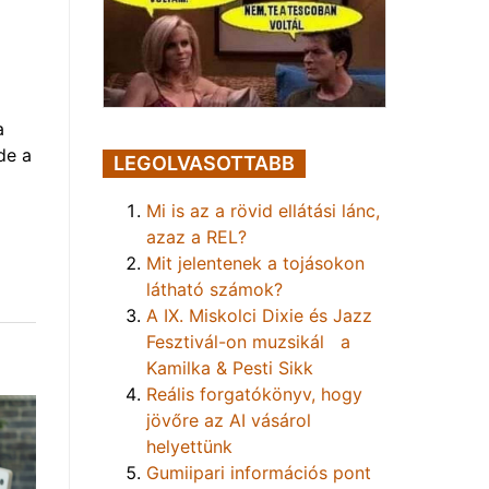
a
de a
LEGOLVASOTTABB
Mi is az a rövid ellátási lánc,
azaz a REL?
Mit jelentenek a tojásokon
látható számok?
A IX. Miskolci Dixie és Jazz
Fesztivál-on muzsikál a
Kamilka & Pesti Sikk
Reális forgatókönyv, hogy
jövőre az AI vásárol
helyettünk
Gumiipari információs pont