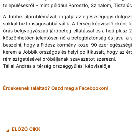
településekről – mint például Poroszló, Szihalom, Tiszalú
A Jobbik álproblémával riogatja az egészségügyi dolgozó
sokkal biztonságosabbá válik. A térség képviselőjeként
órás belgyógyászati járóbeteg-ellátással és a heti plusz
köszönhetően jelentősen nő a betegbiztonság és javul a v
beszélni, hogy a Fidesz kormány közel 90 ezer egészsé
kérem a Jobbik országos és helyi politikusait, hogy az é
rémisztgetésével próbáljanak szavazatot szerezni.
Tállai András a térség országgyűlési képviselője
Érdekesnek találtad? Oszd meg a Facebookon!
ELŐZŐ CIKK