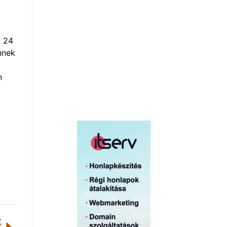
t 24
nnek
n
K