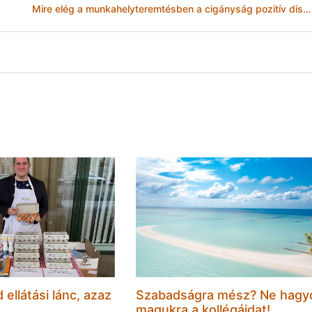
Mire elég a munkahelyteremtésben a cigányság pozitív diszkriminációja?
d ellátási lánc, azaz
Szabadságra mész? Ne hagy
magukra a kollégáidat!