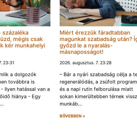
 százaléka
Miért érezzük fáradtabban
küzd, mégis csak
magunkat szabadság után? Í
k kér munkahelyi
győzd le a nyaralás-
másnaposságot!
7. 23:31
2026. augusztus. 7. 23:28
omlik a dolgozók
– Bár a nyári szabadság célja a te
ben továbbra is
regenerálódás, a zsúfolt progra
- Ilyen hatással van a
és a napi rutin felborulása miatt
őidő hiánya - Egy
sokan kimerültebben térnek vissz
f…
munkáb…
BŐVEBBEN »