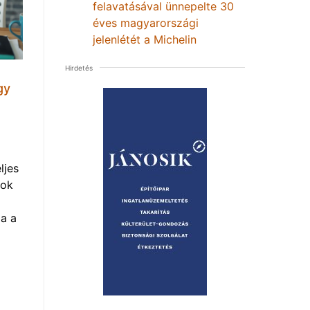
felavatásával ünnepelte 30
éves magyarországi
jelenlétét a Michelin
Hirdetés
gy
ljes
mok
a a