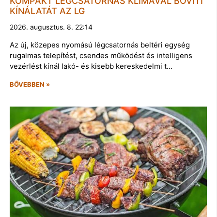
KOMPAKT LÉGCSATORNÁS KLÍMÁVAL BŐVÍTI
KÍNÁLATÁT AZ LG
2026. augusztus. 8. 22:14
Az új, közepes nyomású légcsatornás beltéri egység
rugalmas telepítést, csendes működést és intelligens
vezérlést kínál lakó- és kisebb kereskedelmi t…
BŐVEBBEN »