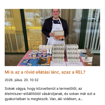
Mi is az a rövid ellátási lánc, azaz a REL?
2026. július. 20. 10:32
Sokak vágya, hogy közvetlenül a termelőtől, az
élelmiszer-előállítótól vásároljanak, és sokan már ezt a
gyakorlatban is megteszik. Van, aki vidéken, a…