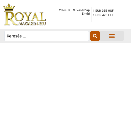
2026. 08. 9. vasárnap
1 EUR 365 HUF
Emőd
1 GBP 425 HUF