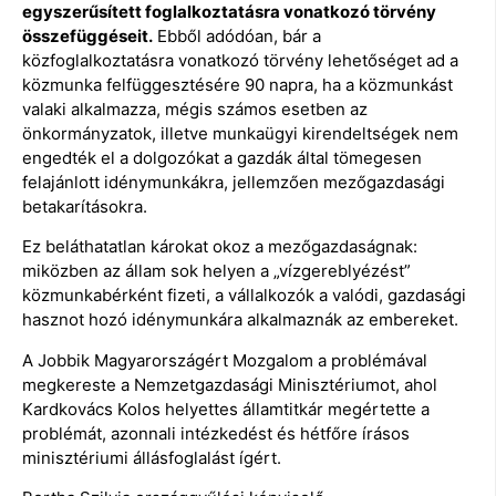
egyszerűsített foglalkoztatásra vonatkozó törvény
összefüggéseit.
Ebből adódóan, bár a
közfoglalkoztatásra vonatkozó törvény lehetőséget ad a
közmunka felfüggesztésére 90 napra, ha a közmunkást
valaki alkalmazza, mégis számos esetben az
önkormányzatok, illetve munkaügyi kirendeltségek nem
engedték el a dolgozókat a gazdák által tömegesen
felajánlott idénymunkákra, jellemzően mezőgazdasági
betakarításokra.
Ez beláthatatlan károkat okoz a mezőgazdaságnak:
miközben az állam sok helyen a „vízgereblyézést”
közmunkabérként fizeti, a vállalkozók a valódi, gazdasági
hasznot hozó idénymunkára alkalmaznák az embereket.
A Jobbik Magyarországért Mozgalom a problémával
megkereste a Nemzetgazdasági Minisztériumot, ahol
Kardkovács Kolos helyettes államtitkár megértette a
problémát, azonnali intézkedést és hétfőre írásos
minisztériumi állásfoglalást ígért.