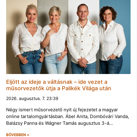
Eljött az ideje a váltásnak – ide vezet a
műsorvezetők útja a Palikék Világa után
2026. augusztus. 7. 23:39
Négy ismert műsorvezető nyit új fejezetet a magyar
online tartalomgyártásban. Ábel Anita, Dombóvári Vanda,
Balázsy Panna és Wágner Tamás augusztus 3-á…
BŐVEBBEN »