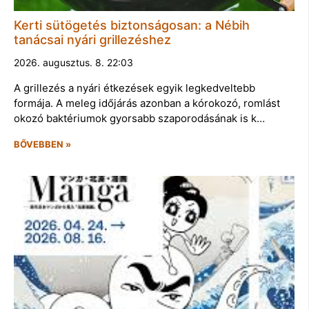
Kerti sütögetés biztonságosan: a Nébih
tanácsai nyári grillezéshez
2026. augusztus. 8. 22:03
A grillezés a nyári étkezések egyik legkedveltebb
formája. A meleg időjárás azonban a kórokozó, romlást
okozó baktériumok gyorsabb szaporodásának is k…
BŐVEBBEN »