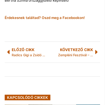
Bertha Szilvia országgyűlési képviselő
Érdekesnek találtad? Oszd meg a Facebookon!
ELŐZŐ CIKK
KÖVETKEZŐ CIKK
Radics Gigi a Zsidó Nyári Fesztiválon
Zempléni Fesztivál – Több mint 20 helyszínen 35 program
KAPCSOLÓDÓ CIKKEK