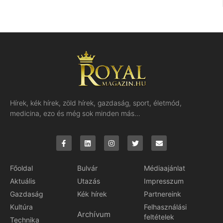
Hírek, kék hírek, zöld hírek, gazdaság, sport, életmód,
medicina, ezo és még sok minden más…
Főoldal
Bulvár
Médiaajánlat
Aktuális
Utazás
Impresszum
Gazdaság
Kék hírek
Partnereink
Kultúra
Felhasználási
Archívum
feltételek
Technika