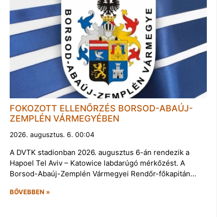
FOKOZOTT ELLENŐRZÉS BORSOD-ABAÚJ-
ZEMPLÉN VÁRMEGYÉBEN
2026. augusztus. 6. 00:04
A DVTK stadionban 2026. augusztus 6-án rendezik a
Hapoel Tel Aviv – Katowice labdarúgó mérkőzést. A
Borsod-Abaúj-Zemplén Vármegyei Rendőr-főkapitán…
BŐVEBBEN »