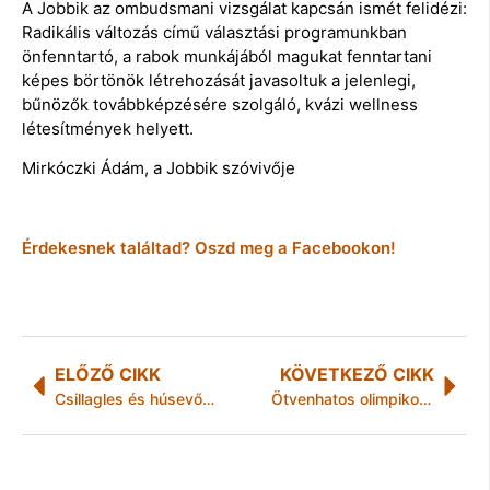
A Jobbik az ombudsmani vizsgálat kapcsán ismét felidézi:
Radikális változás című választási programunkban
önfenntartó, a rabok munkájából magukat fenntartani
képes börtönök létrehozását javasoltuk a jelenlegi,
bűnözők továbbképzésére szolgáló, kvázi wellness
létesítmények helyett.
Mirkóczki Ádám, a Jobbik szóvivője
Érdekesnek találtad? Oszd meg a Facebookon!
ELŐZŐ CIKK
KÖVETKEZŐ CIKK
Csillagles és húsevőnövény-bemutató Felsőtárkányban
Ötvenhatos olimpikonok? Két forintért megmondom