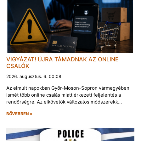
VIGYÁZAT! ÚJRA TÁMADNAK AZ ONLINE
CSALÓK
2026. augusztus. 6. 00:08
Az elmúlt napokban Győr-Moson-Sopron vármegyében
ismét több online csalás miatt érkezett feljelentés a
rendőrségre. Az elkövetők változatos módszerekk…
BŐVEBBEN »