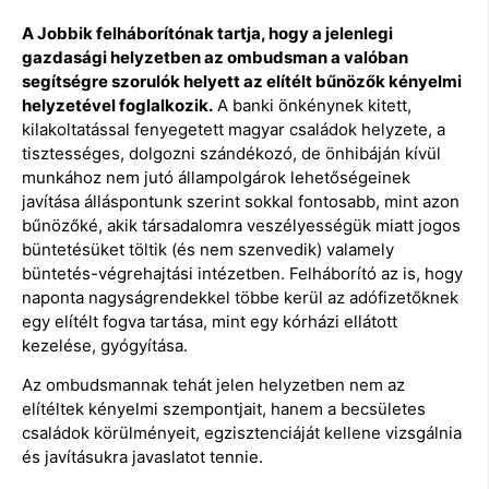
A Jobbik felháborítónak tartja, hogy a jelenlegi
gazdasági helyzetben az ombudsman a valóban
segítségre szorulók helyett az elítélt bűnözők kényelmi
helyzetével foglalkozik.
A banki önkénynek kitett,
kilakoltatással fenyegetett magyar családok helyzete, a
tisztességes, dolgozni szándékozó, de önhibáján kívül
munkához nem jutó állampolgárok lehetőségeinek
javítása álláspontunk szerint sokkal fontosabb, mint azon
bűnözőké, akik társadalomra veszélyességük miatt jogos
büntetésüket töltik (és nem szenvedik) valamely
büntetés-végrehajtási intézetben. Felháborító az is, hogy
naponta nagyságrendekkel többe kerül az adófizetőknek
egy elítélt fogva tartása, mint egy kórházi ellátott
kezelése, gyógyítása.
Az ombudsmannak tehát jelen helyzetben nem az
elítéltek kényelmi szempontjait, hanem a becsületes
családok körülményeit, egzisztenciáját kellene vizsgálnia
és javításukra javaslatot tennie.