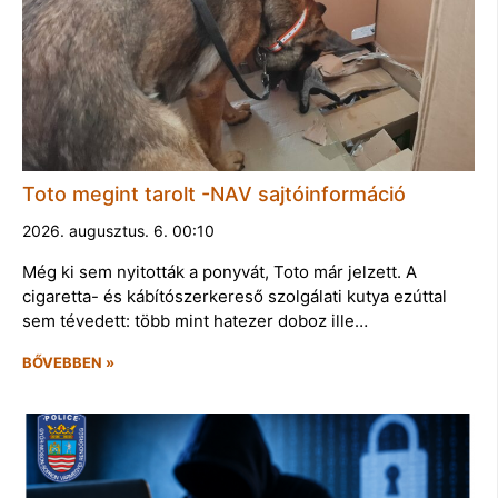
Toto megint tarolt -NAV sajtóinformáció
2026. augusztus. 6. 00:10
Még ki sem nyitották a ponyvát, Toto már jelzett. A
cigaretta- és kábítószerkereső szolgálati kutya ezúttal
sem tévedett: több mint hatezer doboz ille…
BŐVEBBEN »