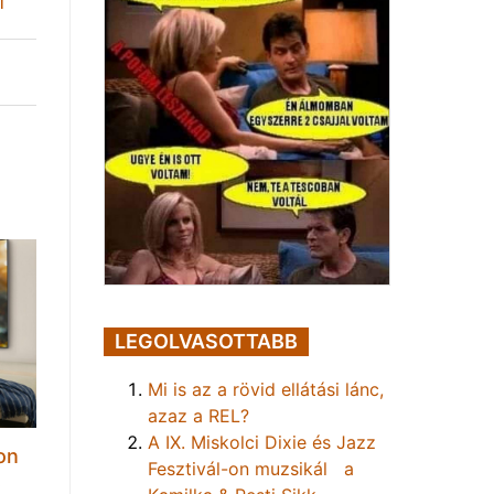
l
LEGOLVASOTTABB
Mi is az a rövid ellátási lánc,
azaz a REL?
A IX. Miskolci Dixie és Jazz
on
Fesztivál-on muzsikál a
t