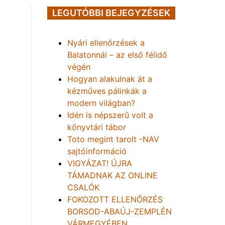
LEGUTÓBBI BEJEGYZÉSEK
Nyári ellenőrzések a
Balatonnál – az első félidő
végén
Hogyan alakulnak át a
kézműves pálinkák a
modern világban?
Idén is népszerű volt a
könyvtári tábor
Toto megint tarolt -NAV
sajtóinformáció
VIGYÁZAT! ÚJRA
TÁMADNAK AZ ONLINE
CSALÓK
FOKOZOTT ELLENŐRZÉS
BORSOD-ABAÚJ-ZEMPLÉN
VÁRMEGYÉBEN