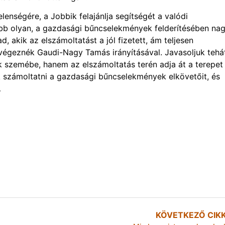
lenségére, a Jobbik felajánlja segítségét a valódi
bb olyan, a gazdasági bűncselekmények felderítésében na
, akik az elszámoltatást a jól fizetett, ám teljesen
végeznék Gaudi-Nagy Tamás irányításával. Javasoljuk tehá
szemébe, hanem az elszámoltatás terén adja át a terepet
k számoltatni a gazdasági bűncselekmények elkövetőit, és
…
KÖVETKEZŐ CIK