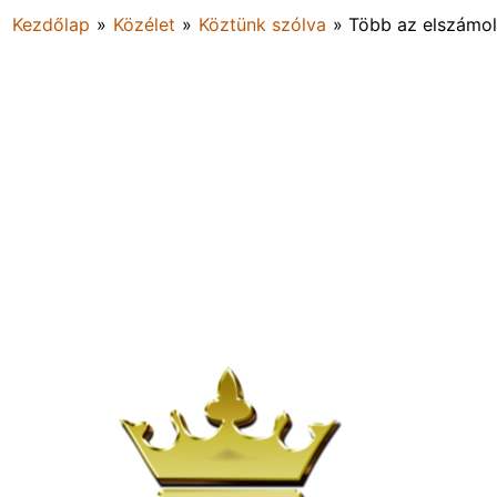
Kezdőlap
»
Közélet
»
Köztünk szólva
»
Több az elszámolt