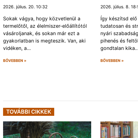
2026. július. 20. 10:32
2026. július. 8. 18
Sokak vágya, hogy közvetlenül a
Így készítsd elő
termelőtől, az élelmiszer-előállítótól
tudatosan és s
vásároljanak, és sokan már ezt a
nyári szabadsá
gyakorlatban is megteszik. Van, aki
pihenés és felt
vidéken, a…
gondtalan kika
BŐVEBBEN »
BŐVEBBEN »
TOVÁBBI CIKKEK