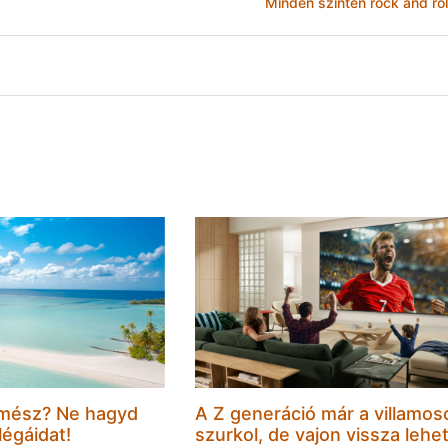
Minden szinten rock and rol
mész? Ne hagyd
A Z generáció már a villamos
légáidat!
szurkol, de vajon vissza lehe