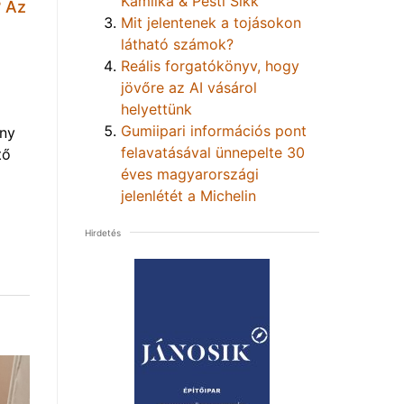
Kamilka & Pesti Sikk
? Az
Mit jelentenek a tojásokon
látható számok?
Reális forgatókönyv, hogy
jövőre az AI vásárol
helyettünk
Gumiipari információs pont
eny
felavatásával ünnepelte 30
tő
éves magyarországi
jelenlétét a Michelin
Hirdetés