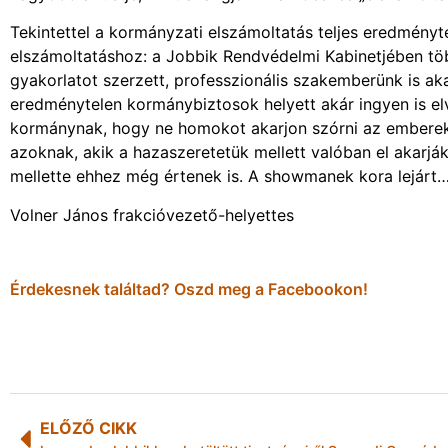
Tekintettel a kormányzati elszámoltatás teljes eredményte
elszámoltatáshoz: a Jobbik Rendvédelmi Kabinetjében tö
gyakorlatot szerzett, professzionális szakemberünk is akad
eredménytelen kormánybiztosok helyett akár ingyen is el
kormánynak, hogy ne homokot akarjon szórni az emberek 
azoknak, akik a hazaszeretetük mellett valóban el akarjá
mellette ehhez még értenek is. A showmanek kora lejárt
Volner János frakcióvezető-helyettes
Érdekesnek találtad? Oszd meg a Facebookon!
ELŐZŐ CIKK