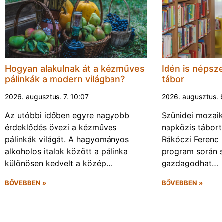
Hogyan alakulnak át a kézműves
Idén is népsze
pálinkák a modern világban?
tábor
2026. augusztus. 7. 10:07
2026. augusztus. 
Az utóbbi időben egyre nagyobb
Szünidei mozai
érdeklődés övezi a kézműves
napközis tábort 
pálinkák világát. A hagyományos
Rákóczi Ferenc 
alkoholos italok között a pálinka
program során 
különösen kedvelt a közép…
gazdagodhat…
BŐVEBBEN »
BŐVEBBEN »