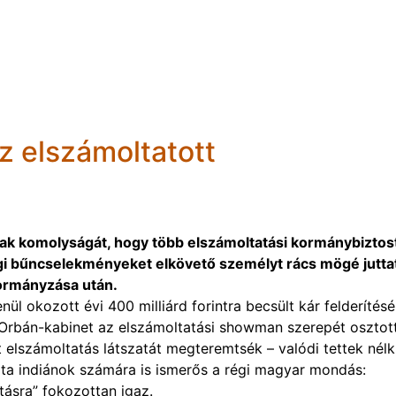
z elszámoltatott
ak komolyságát, hogy több elszámoltatási kormánybiztos
sági bűncselekményeket elkövető személyt rács mögé jutta
kormányzása után.
ül okozott évi 400 milliárd forintra becsült kár felderítés
z Orbán-kabinet az elszámoltatási showman szerepét osztot
 elszámoltatás látszatát megteremtsék – valódi tettek nélk
ota indiánok számára is ismerős a régi magyar mondás:
tásra” fokozottan igaz.