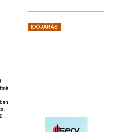
IDŐJÁRÁS
t
ttak
ében
ta,
ül.