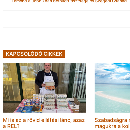
Lemond a Jobbikban betöltött tisztségeiről Szegedi Csanád
KAPCSOLÓDÓ CIKKEK
Mi is az a rövid ellátási lánc, azaz
Szabadságra 
a REL?
magukra a kol