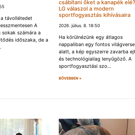
csábítani őket a kanapék elé
:55
LG válaszol a modern
sportfogyasztás kihívásaira
 a távollétedet
tresszmentesen A
2026. július. 8. 18:50
g sokak számára a
Ha körülnézünk egy átlagos
öltődés időszaka, de a
nappaliban egy fontos világvers
…
alatt, a kép egyszerre zavarba ej
és technológiailag lenyűgöző. A
sportfogyasztási szo…
BŐVEBBEN »