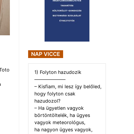
NAP VICCE
Toto
1) Folyton hazudozik
——————–
a
– Kisfiam, mi lesz így belőled,
hogy folyton csak
hazudozol?
– Ha ügyetlen vagyok
börtöntöltelék, ha ügyes
vagyok meteorológus,
ha nagyon ügyes vagyok,