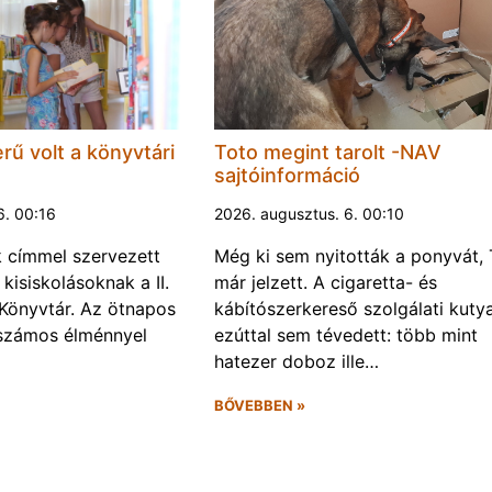
rű volt a könyvtári
Toto megint tarolt -NAV
sajtóinformáció
6. 00:16
2026. augusztus. 6. 00:10
k címmel szervezett
Még ki sem nyitották a ponyvát, 
kisiskolásoknak a II.
már jelzett. A cigaretta- és
Könyvtár. Az ötnapos
kábítószerkereső szolgálati kuty
számos élménnyel
ezúttal sem tévedett: több mint
hatezer doboz ille…
BŐVEBBEN »