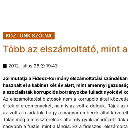
KÖZTÜNK SZÓLVA
Több az elszámoltató, mint a
2012. július 28.
19:43
Jól mutatja a Fidesz-kormány elszámoltatási szándékán
használt el a kabinet két év alatt, mint amennyi gazda
a szocialisták korrupciós botrányokba fulladt nyolcévi 
Az elszámoltatási biztosok nem a korrupció által közvetlen
értek el eredményeket, nem is az volt a dolguk. Rájuk a
az volt a feladatuk, hogy a magyar emberek által követelt
Talán még a miniszterelnök által oly gyakran idézett dak
nagyobb a füstje, mint a lángja. Ez a fideszes „elszámolta