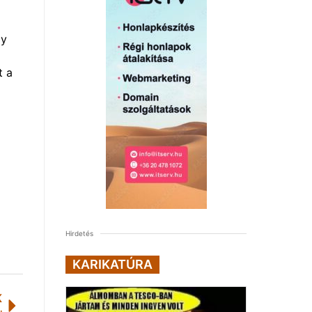
gy
t a
Hirdetés
KARIKATÚRA
K