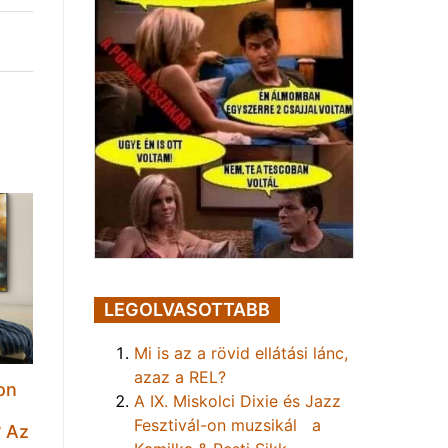
LEGOLVASOTTABB
Mi is az a rövid ellátási lánc,
azaz a REL?
on
A IX. Miskolci Dixie és Jazz
t
Fesztivál-on muzsikál a
? Az