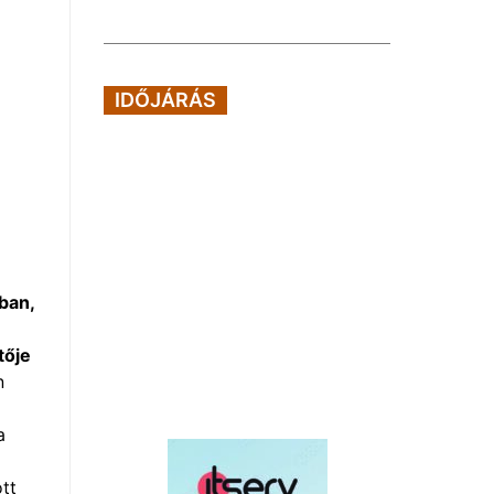
IDŐJÁRÁS
ban,
tője
n
a
tt