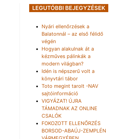
LEGUTÓBBI BEJEGYZÉSEK
Nyári ellenőrzések a
Balatonnál – az első félidő
végén
Hogyan alakulnak át a
kézműves pálinkák a
modern világban?
Idén is népszerű volt a
könyvtári tábor
Toto megint tarolt -NAV
sajtóinformáció
VIGYÁZAT! ÚJRA
TÁMADNAK AZ ONLINE
CSALÓK
FOKOZOTT ELLENŐRZÉS
BORSOD-ABAÚJ-ZEMPLÉN
VÁRMEGYÉBEN