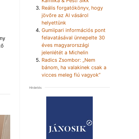
Kamilka & Pesti Sikk
Reális forgatókönyv, hogy
jövőre az AI vásárol
helyettünk
Gumiipari információs pont
felavatásával ünnepelte 30
eny
éves magyarországi
tő
jelenlétét a Michelin
Radics Zsombor: „Nem
bánom, ha valakinek csak a
vicces meleg fiú vagyok”
Hirdetés