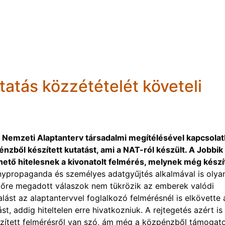
tatás közzétételét követeli
 a Nemzeti Alaptanterv társadalmi megítélésével kapcsolat
énzből készített kutatást, ami a NAT-ról készült. A Jobbik
hető hitelesnek a kivonatolt felmérés, melynek még készí
ypropaganda és személyes adatgyűjtés alkalmával is olya
 előre megadott válaszok nem tükrözik az emberek valódi
lást az alaptantervvel foglalkozó felmérésnél is elkövette 
ást, addig hiteltelen erre hivatkozniuk. A rejtegetés azért is
észített felmérésről van szó, ám még a közpénzből támogato