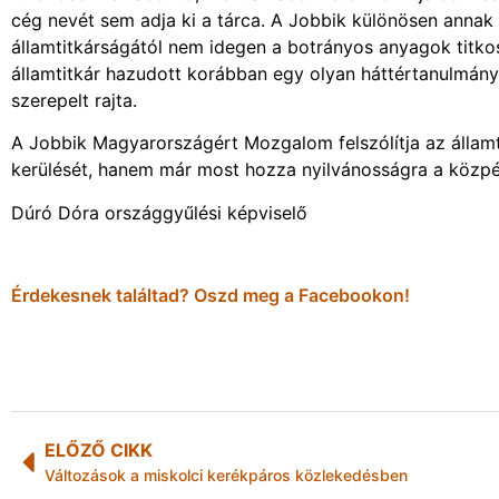
cég nevét sem adja ki a tárca. A Jobbik különösen ann
államtitkárságától nem idegen a botrányos anyagok titk
államtitkár hazudott korábban egy olyan háttértanulmány l
szerepelt rajta.
A Jobbik Magyarországért Mozgalom felszólítja az állam
kerülését, hanem már most hozza nyilvánosságra a közpé
Dúró Dóra országgyűlési képviselő
Érdekesnek találtad? Oszd meg a Facebookon!
ELŐZŐ CIKK
Változások a miskolci kerékpáros közlekedésben