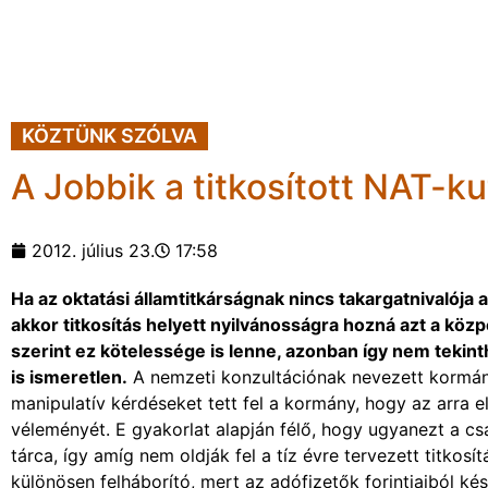
KÖZTÜNK SZÓLVA
A Jobbik a titkosított NAT-ku
2012. július 23.
17:58
Ha az oktatási államtitkárságnak nincs takargatnivalója
akkor titkosítás helyett nyilvánosságra hozná azt a közp
szerint ez kötelessége is lenne, azonban így nem tekint
is ismeretlen.
A nemzeti konzultációnak nevezett kormán
manipulatív kérdéseket tett fel a kormány, hogy az arra
véleményét. E gyakorlat alapján félő, hogy ugyanezt a csa
tárca, így amíg nem oldják fel a tíz évre tervezett titkosít
különösen felháborító, mert az adófizetők forintjaiból k