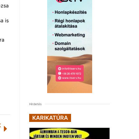
ózsa
a is
ra
Hirdetés
KARIKATÚRA
K