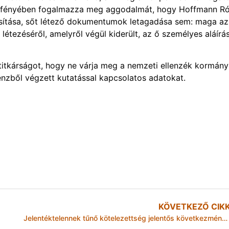
ak fényében fogalmazza meg aggodalmát, hogy Hoffmann R
osítása, sőt létező dokumentumok letagadása sem: maga az
étezéséről, amelyről végül kiderült, az ő személyes aláírás
titkárságot, hogy ne várja meg a nemzeti ellenzék kormány
nzből végzett kutatással kapcsolatos adatokat.
KÖVETKEZŐ CIK
Jelentéktelennek tűnő kötelezettség jelentős következményekkel