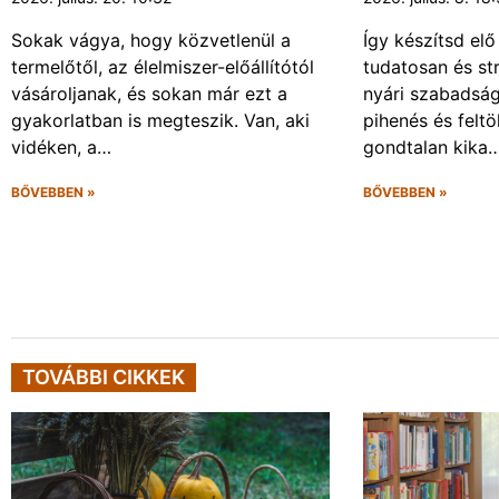
Sokak vágya, hogy közvetlenül a
Így készítsd elő
termelőtől, az élelmiszer-előállítótól
tudatosan és s
vásároljanak, és sokan már ezt a
nyári szabadsá
gyakorlatban is megteszik. Van, aki
pihenés és felt
vidéken, a…
gondtalan kika
BŐVEBBEN »
BŐVEBBEN »
TOVÁBBI CIKKEK