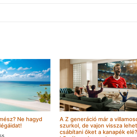
mész? Ne hagyd
A Z generáció már a villamos
légáidat!
szurkol, de vajon vissza lehe
csábítani őket a kanapék elé
:55