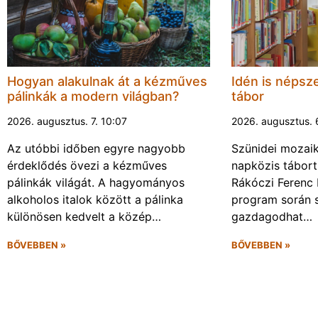
Hogyan alakulnak át a kézműves
Idén is népsze
pálinkák a modern világban?
tábor
2026. augusztus. 7. 10:07
2026. augusztus. 
Az utóbbi időben egyre nagyobb
Szünidei mozai
érdeklődés övezi a kézműves
napközis tábort 
pálinkák világát. A hagyományos
Rákóczi Ferenc 
alkoholos italok között a pálinka
program során 
különösen kedvelt a közép…
gazdagodhat…
BŐVEBBEN »
BŐVEBBEN »