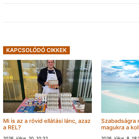
KAPCSOLÓDÓ CIKKEK
Mi is az a rövid ellátási lánc, azaz
Szabadságra 
a REL?
magukra a kol
2026. július. 20. 10:32
2026. július. 8. 18