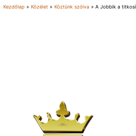
Kezdőlap
»
Közélet
»
Köztünk szólva
»
A Jobbik a titkos