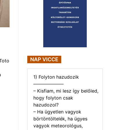
NAP VICCE
Toto
a
1) Folyton hazudozik
——————–
– Kisfiam, mi lesz így belőled,
hogy folyton csak
hazudozol?
– Ha ügyetlen vagyok
börtöntöltelék, ha ügyes
vagyok meteorológus,