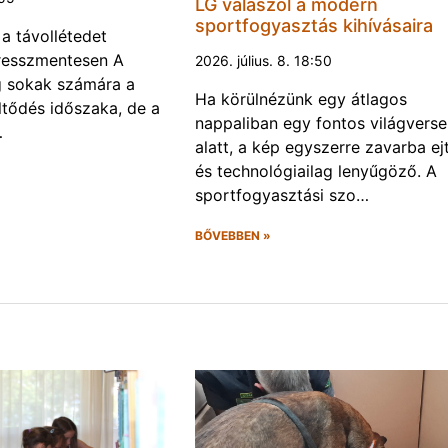
LG válaszol a modern
sportfogyasztás kihívásaira
 a távollétedet
tresszmentesen A
2026. július. 8. 18:50
g sokak számára a
Ha körülnézünk egy átlagos
öltődés időszaka, de a
nappaliban egy fontos világvers
…
alatt, a kép egyszerre zavarba ej
és technológiailag lenyűgöző. A
sportfogyasztási szo…
BŐVEBBEN »