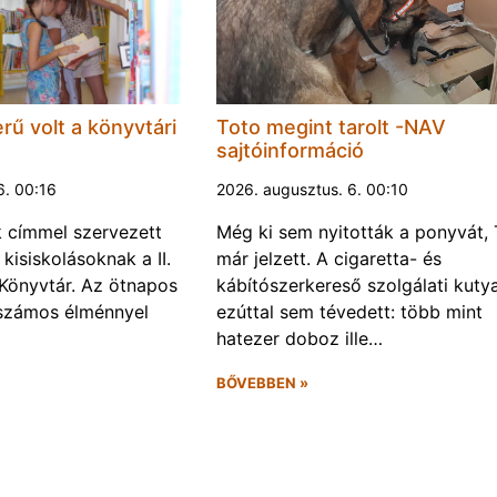
rű volt a könyvtári
Toto megint tarolt -NAV
sajtóinformáció
6. 00:16
2026. augusztus. 6. 00:10
k címmel szervezett
Még ki sem nyitották a ponyvát, 
kisiskolásoknak a II.
már jelzett. A cigaretta- és
Könyvtár. Az ötnapos
kábítószerkereső szolgálati kuty
számos élménnyel
ezúttal sem tévedett: több mint
hatezer doboz ille…
BŐVEBBEN »