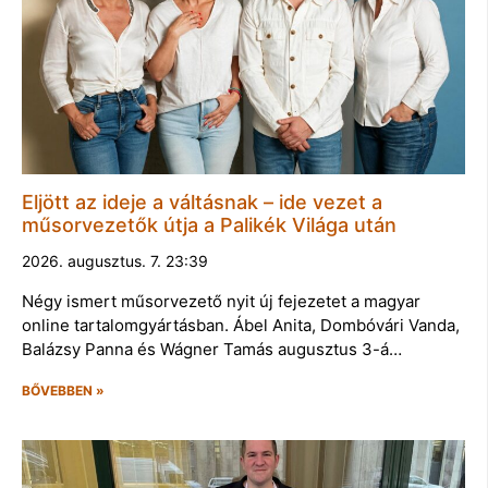
Eljött az ideje a váltásnak – ide vezet a
műsorvezetők útja a Palikék Világa után
2026. augusztus. 7. 23:39
Négy ismert műsorvezető nyit új fejezetet a magyar
online tartalomgyártásban. Ábel Anita, Dombóvári Vanda,
Balázsy Panna és Wágner Tamás augusztus 3-á…
BŐVEBBEN »