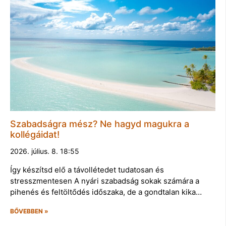
Szabadságra mész? Ne hagyd magukra a
kollégáidat!
2026. július. 8. 18:55
Így készítsd elő a távollétedet tudatosan és
stresszmentesen A nyári szabadság sokak számára a
pihenés és feltöltődés időszaka, de a gondtalan kika…
BŐVEBBEN »