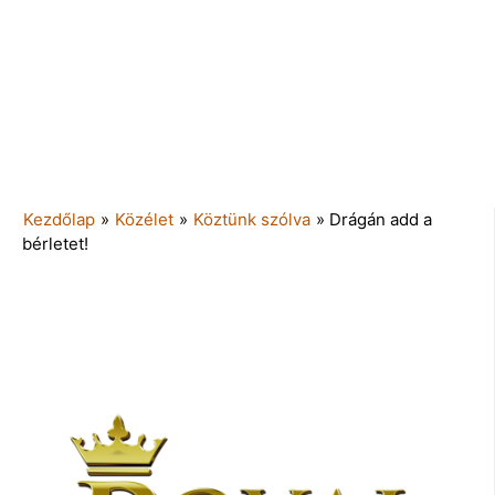
Kezdőlap
»
Közélet
»
Köztünk szólva
»
Drágán add a
bérletet!