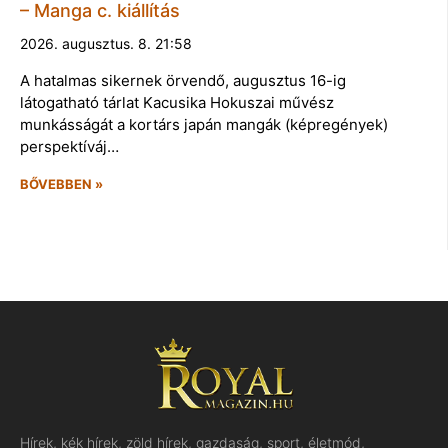
– Manga c. kiállítás
2026. augusztus. 8. 21:58
A hatalmas sikernek örvendő, augusztus 16-ig
látogatható tárlat Kacusika Hokuszai művész
munkásságát a kortárs japán mangák (képregények)
perspektíváj…
BŐVEBBEN »
Hírek, kék hírek, zöld hírek, gazdaság, sport, életmód,