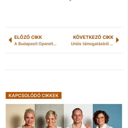
ELŐZŐ CIKK
KÖVETKEZŐ CIKK
A Budapesti Operettszínház sikere Drezdában
Uniós támogatásból oldják meg a Hejő rekonstrukcióját Hejőkeresztúron és Nyékládházán
KAPCSOLÓDÓ CIKKEK