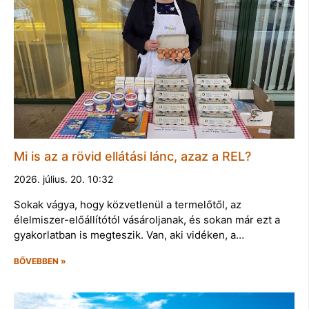
Mi is az a rövid ellátási lánc, azaz a REL?
2026. július. 20. 10:32
Sokak vágya, hogy közvetlenül a termelőtől, az
élelmiszer-előállítótól vásároljanak, és sokan már ezt a
gyakorlatban is megteszik. Van, aki vidéken, a…
BŐVEBBEN »