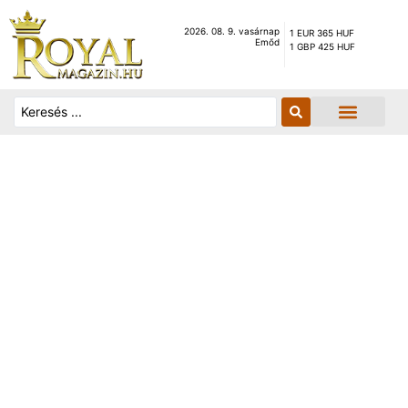
2026. 08. 9. vasárnap
1 EUR 365 HUF
Emőd
1 GBP 425 HUF