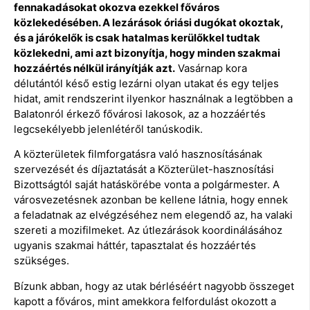
fennakadásokat okozva ezekkel főváros
közlekedésében. A lezárások óriási dugókat okoztak,
és a járókelők is csak hatalmas kerülőkkel tudtak
közlekedni, ami azt bizonyítja, hogy minden szakmai
hozzáértés nélkül irányítják azt.
Vasárnap kora
délutántól késő estig lezárni olyan utakat és egy teljes
hidat, amit rendszerint ilyenkor használnak a legtöbben a
Balatonról érkező fővárosi lakosok, az a hozzáértés
legcsekélyebb jelenlétéről tanúskodik.
A közterületek filmforgatásra való hasznosításának
szervezését és díjaztatását a Közterület-hasznosítási
Bizottságtól saját hatáskörébe vonta a polgármester. A
városvezetésnek azonban be kellene látnia, hogy ennek
a feladatnak az elvégzéséhez nem elegendő az, ha valaki
szereti a mozifilmeket. Az útlezárások koordinálásához
ugyanis szakmai háttér, tapasztalat és hozzáértés
szükséges.
Bízunk abban, hogy az utak bérléséért nagyobb összeget
kapott a főváros, mint amekkora felfordulást okozott a