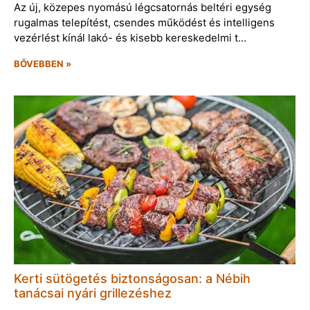
Az új, közepes nyomású légcsatornás beltéri egység
rugalmas telepítést, csendes működést és intelligens
vezérlést kínál lakó- és kisebb kereskedelmi t…
BŐVEBBEN »
Kerti sütögetés biztonságosan: a Nébih
tanácsai nyári grillezéshez