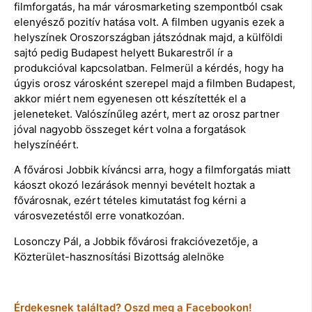
filmforgatás, ha már városmarketing szempontból csak
elenyésző pozitív hatása volt. A filmben ugyanis ezek a
helyszínek Oroszországban játszódnak majd, a külföldi
sajtó pedig Budapest helyett Bukarestről ír a
produkcióval kapcsolatban. Felmerül a kérdés, hogy ha
úgyis orosz városként szerepel majd a filmben Budapest,
akkor miért nem egyenesen ott készítették el a
jeleneteket. Valószínűleg azért, mert az orosz partner
jóval nagyobb összeget kért volna a forgatások
helyszínéért.
A fővárosi Jobbik kíváncsi arra, hogy a filmforgatás miatt
káoszt okozó lezárások mennyi bevételt hoztak a
fővárosnak, ezért tételes kimutatást fog kérni a
városvezetéstől erre vonatkozóan.
Losonczy Pál, a Jobbik fővárosi frakcióvezetője, a
Közterület-hasznosítási Bizottság alelnöke
Érdekesnek találtad? Oszd meg a Facebookon!