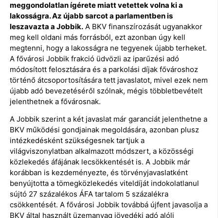
meggondolatlan ígérete miatt vetettek volna ki a
lakosságra. Az újabb sarcot a parlamentben is
leszavazta a Jobbik.
A BKV finanszírozását ugyanakkor
meg kell oldani más forrásból, ezt azonban úgy kell
megtenni, hogy a lakosságra ne tegyenek újabb terheket.
A fővárosi Jobbik frakció üdvözli az iparűzési adó
módosított felosztására és a parkolási díjak fővároshoz
történő átcsoportosítására tett javaslatot, mivel ezek nem
újabb adó bevezetéséről szólnak, mégis többletbevételt
jelenthetnek a fővárosnak.
A Jobbik szerint a két javaslat már garanciát jelenthetne a
BKV működési gondjainak megoldására, azonban plusz
intézkedésként szükségesnek tartjuk a
világviszonylatban alkalmazott módszert, a közösségi
közlekedés áfájának lecsökkentését is. A Jobbik már
korábban is kezdeményezte, és törvényjavaslatként
benyújtotta a tömegközlekedés viteldíját indokolatlanul
sújtó 27 százalékos ÁFA tartalom 5 százalékra
csökkentését. A fővárosi Jobbik továbbá újfent javasolja a
BKV által használt üzemanyag jövedéki adó alóli