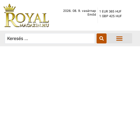
2026. 08. 9. vasárnap
1 EUR 365 HUF
Emőd
1 GBP 425 HUF