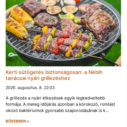
Kerti sütögetés biztonságosan: a Nébih
tanácsai nyári grillezéshez
2026. augusztus. 8. 22:03
A grillezés a nyári étkezések egyik legkedveltebb
formája. A meleg időjárás azonban a kórokozó, romlást
okozó baktériumok gyorsabb szaporodásának is k…
BŐVEBBEN »