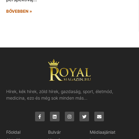
BŐVEBBEN »
Hírek, kék hírek, zöld hírek, gazdaság, sport, életmód,
medicina, ezo és még sok minden más…
Főoldal
Bulvár
Médiaajánlat