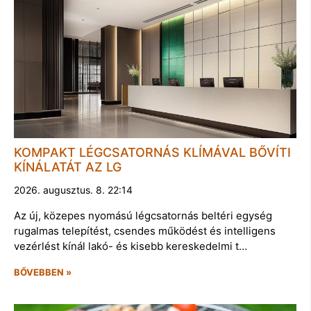
KOMPAKT LÉGCSATORNÁS KLÍMÁVAL BŐVÍTI
KÍNÁLATÁT AZ LG
2026. augusztus. 8. 22:14
Az új, közepes nyomású légcsatornás beltéri egység
rugalmas telepítést, csendes működést és intelligens
vezérlést kínál lakó- és kisebb kereskedelmi t…
BŐVEBBEN »