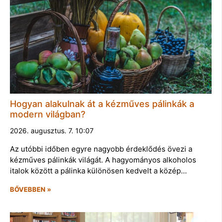
Hogyan alakulnak át a kézműves pálinkák a
modern világban?
2026. augusztus. 7. 10:07
Az utóbbi időben egyre nagyobb érdeklődés övezi a
kézműves pálinkák világát. A hagyományos alkoholos
italok között a pálinka különösen kedvelt a közép…
BŐVEBBEN »