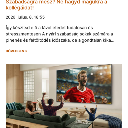
Szabadságra mész? Ne hagyd magukra a
kollégáidat!
2026. július. 8. 18:55
Így készítsd elő a távollétedet tudatosan és
stresszmentesen A nyári szabadság sokak számára a
pihenés és feltöltődés időszaka, de a gondtalan kika…
BŐVEBBEN »