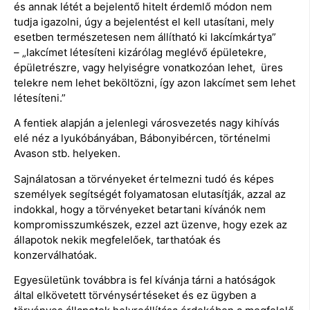
és annak létét a bejelentő hitelt érdemlő módon nem
tudja igazolni, úgy a bejelentést el kell utasítani, mely
esetben természetesen nem állítható ki lakcímkártya”
– „lakcímet létesíteni kizárólag meglévő épületekre,
épületrészre, vagy helyiségre vonatkozóan lehet, üres
telekre nem lehet beköltözni, így azon lakcímet sem lehet
létesíteni.”
A fentiek alapján a jelenlegi városvezetés nagy kihívás
elé néz a lyukóbányában, Bábonyibércen, történelmi
Avason stb. helyeken.
Sajnálatosan a törvényeket értelmezni tudó és képes
személyek segítségét folyamatosan elutasítják, azzal az
indokkal, hogy a törvényeket betartani kívánók nem
kompromisszumkészek, ezzel azt üzenve, hogy ezek az
állapotok nekik megfelelőek, tarthatóak és
konzerválhatóak.
Egyesületünk továbbra is fel kívánja tárni a hatóságok
által elkövetett törvénysértéseket és ez ügyben a