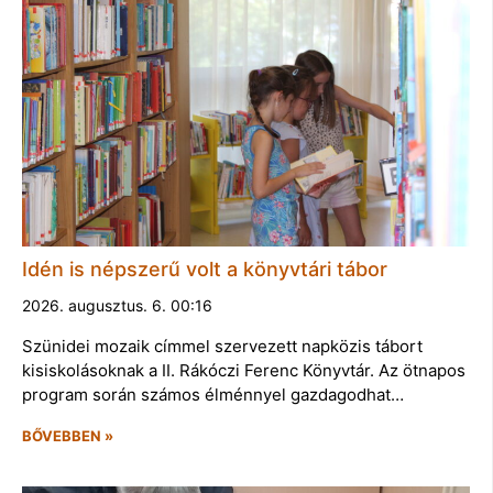
Idén is népszerű volt a könyvtári tábor
2026. augusztus. 6. 00:16
Szünidei mozaik címmel szervezett napközis tábort
kisiskolásoknak a II. Rákóczi Ferenc Könyvtár. Az ötnapos
program során számos élménnyel gazdagodhat…
BŐVEBBEN »