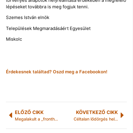
törvényes állapotok helyreállítása érdekében a megfelelő
lépéseket továbbra is meg fogjuk tenni.
Szemes István elnök
Települések Megmaradásáért Egyesület
Miskolc
Érdekesnek találtad? Oszd meg a Facebookon!
ELŐZŐ CIKK
KÖVETKEZŐ CIKK
Megalakult a „frontharcosok szövetsége”
Céltalan lődörgés helyett…