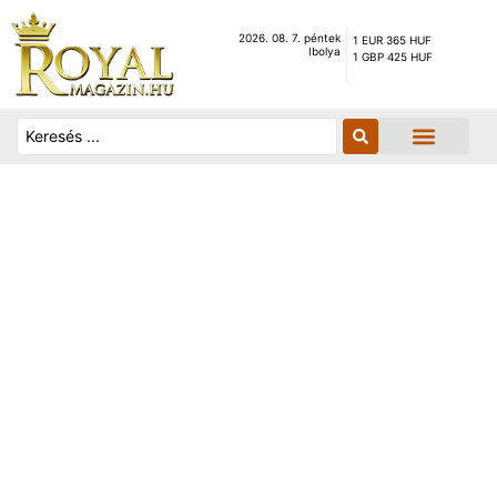
2026. 08. 7. péntek
1 EUR 365 HUF
Ibolya
1 GBP 425 HUF