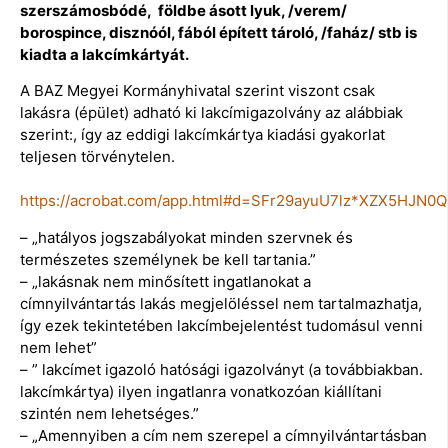
szerszámosbódé, földbe ásott lyuk, /verem/
borospince, disznóól, fából épített tároló, /faház/ stb is
kiadta a lakcímkártyát.
A BAZ Megyei Kormányhivatal szerint viszont csak
lakásra (épület) adható ki lakcímigazolvány az alábbiak
szerint:, így az eddigi lakcímkártya kiadási gyakorlat
teljesen törvénytelen.
https://acrobat.com/app.html#d=SFr29ayuU7lz*XZX5HJN0Q
– „hatályos jogszabályokat minden szervnek és
természetes személynek be kell tartania.”
– „lakásnak nem minősített ingatlanokat a
címnyilvántartás lakás megjelöléssel nem tartalmazhatja,
így ezek tekintetében lakcímbejelentést tudomásul venni
nem lehet”
– ” lakcímet igazoló hatósági igazolványt (a továbbiakban.
lakcímkártya) ilyen ingatlanra vonatkozóan kiállítani
szintén nem lehetséges.”
– „Amennyiben a cím nem szerepel a címnyilvántartásban