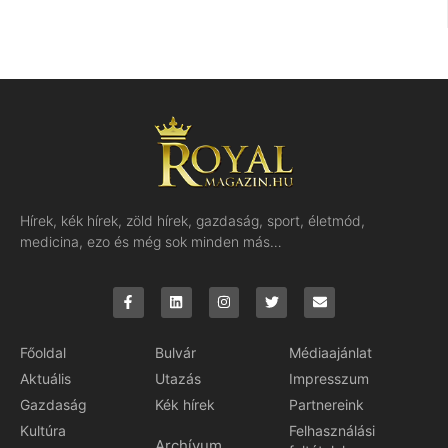
Hírek, kék hírek, zöld hírek, gazdaság, sport, életmód,
medicina, ezo és még sok minden más…
Főoldal
Bulvár
Médiaajánlat
Aktuális
Utazás
Impresszum
Gazdaság
Kék hírek
Partnereink
Kultúra
Felhasználási
Archívum