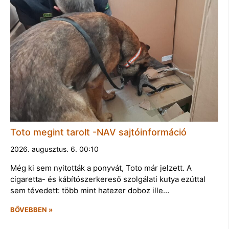
Toto megint tarolt -NAV sajtóinformáció
2026. augusztus. 6. 00:10
Még ki sem nyitották a ponyvát, Toto már jelzett. A
cigaretta- és kábítószerkereső szolgálati kutya ezúttal
sem tévedett: több mint hatezer doboz ille…
BŐVEBBEN »