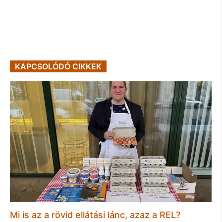
KAPCSOLÓDÓ CIKKEK
Mi is az a rövid ellátási lánc, azaz a REL?