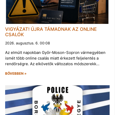
VIGYÁZAT! ÚJRA TÁMADNAK AZ ONLINE
CSALÓK
2026. augusztus. 6. 00:08
Az elmúlt napokban Győr-Moson-Sopron vármegyében
ismét több online csalás miatt érkezett feljelentés a
rendőrségre. Az elkövetők változatos módszerekk…
BŐVEBBEN »