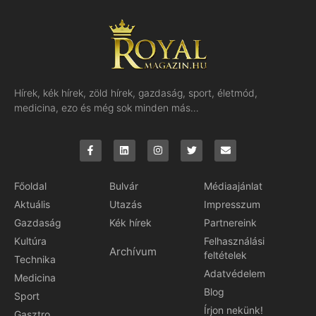
Hírek, kék hírek, zöld hírek, gazdaság, sport, életmód,
medicina, ezo és még sok minden más…
Főoldal
Bulvár
Médiaajánlat
Aktuális
Utazás
Impresszum
Gazdaság
Kék hírek
Partnereink
Kultúra
Felhasználási
Archívum
feltételek
Technika
Adatvédelem
Medicina
Blog
Sport
Írjon nekünk!
Gasztro