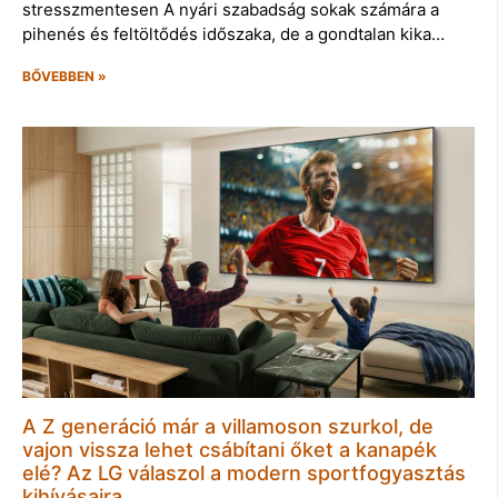
stresszmentesen A nyári szabadság sokak számára a
pihenés és feltöltődés időszaka, de a gondtalan kika…
BŐVEBBEN »
A Z generáció már a villamoson szurkol, de
vajon vissza lehet csábítani őket a kanapék
elé? Az LG válaszol a modern sportfogyasztás
kihívásaira