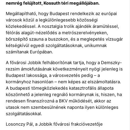
nemrég felújított, Kossuth téri megállójában.
Megállapítható, hogy Budapest rendelkezik az európai
városok közül a legkülönlegesebb közösségi
közlekedéssel. A nosztalgia trolik ajándék áramütéssel,
félórás alagút-nézelődés a metrószerelvényeken,
bőrszépítő szauna a buszokon, és a meglepetés vízsugár
kétségkívül egyedi szolgáltatásoknak, unikumnak
számítanak Európában.
A fővárosi Jobbik felháborítónak tartja, hogy a Demszky-
rezsim ámokfutásának következményeit nyögi jelenleg is
Budapest lakossága, a városvezetés pedig – a
kormányhoz hasonlóan – nem képes az elszámoltatásra.
A budapesti tömegközlekedés katasztrofális állapota
köszönhető a jelenleg regnáló kormánynak is, hiszen, ha
rendesen finanszírozná a BKV működését, akkor az
utasok nem szembesülnének naponta ilyen különleges
szolgáltatásokkal.
Losonczy Pál, a Jobbik fővárosi frakcióvezetője