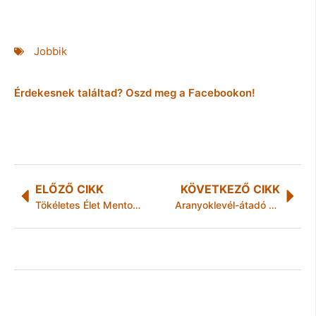
Jobbik
Érdekesnek találtad? Oszd meg a Facebookon!
ELŐZŐ CIKK
KÖVETKEZŐ CIKK
Tökéletes Élet Mentoring Program – úton a boldogság felé!
Aranyoklevél-átadó ünnepség a Miskolci Egyetemen