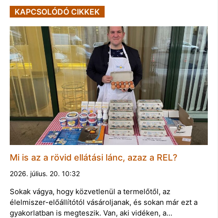
KAPCSOLÓDÓ CIKKEK
Mi is az a rövid ellátási lánc, azaz a REL?
2026. július. 20. 10:32
Sokak vágya, hogy közvetlenül a termelőtől, az
élelmiszer-előállítótól vásároljanak, és sokan már ezt a
gyakorlatban is megteszik. Van, aki vidéken, a…