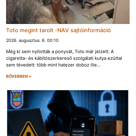
Toto megint tarolt -NAV sajtóinformáció
2026. augusztus. 6. 00:10
Még ki sem nyitották a ponyvát, Toto már jelzett. A
cigaretta- és kábítószerkereső szolgálati kutya ezúttal
sem tévedett: több mint hatezer doboz ille…
BŐVEBBEN »